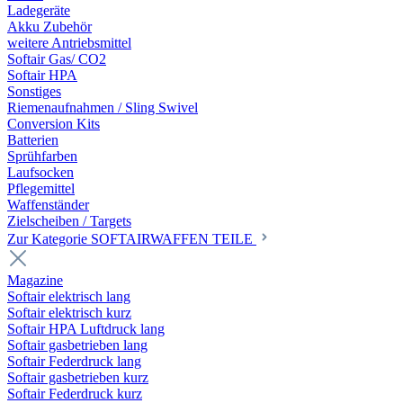
Ladegeräte
Akku Zubehör
weitere Antriebsmittel
Softair Gas/ CO2
Softair HPA
Sonstiges
Riemenaufnahmen / Sling Swivel
Conversion Kits
Batterien
Sprühfarben
Laufsocken
Pflegemittel
Waffenständer
Zielscheiben / Targets
Zur Kategorie SOFTAIRWAFFEN TEILE
Magazine
Softair elektrisch lang
Softair elektrisch kurz
Softair HPA Luftdruck lang
Softair gasbetrieben lang
Softair Federdruck lang
Softair gasbetrieben kurz
Softair Federdruck kurz