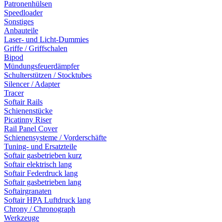
Patronenhülsen
Speedloader
Sonstiges
Anbauteile
Laser- und Licht-Dummies
Griffe / Griffschalen
Bipod
Mündungsfeuerdämpfer
Schulterstützen / Stocktubes
Silencer / Adapter
Tracer
Softair Rails
Schienenstücke
Picatinny Riser
Rail Panel Cover
Schienensysteme / Vorderschäfte
Tuning- und Ersatzteile
Softair gasbetrieben kurz
Softair elektrisch lang
Softair Federdruck lang
Softair gasbetrieben lang
Softairgranaten
Softair HPA Luftdruck lang
Chrony / Chronograph
Werkzeuge