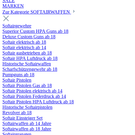
SALE
MARKEN
Zur Kategorie SOFTAIRWAFFEN
Softairgewehre
Superior Custom HPA Guns ab 18
Deluxe Custom Guns ab 18
Softair elektrisch ab 18
Softair elektrisch ab 14
Softair gasbetrieben ab 18
Softair HPA Luftdruck ab 18
Historische Softairwaffen
Scharfschützengewehr ab 18
Pumpguns ab 18
Softair Pistolen
Softair Pistolen Gas ab 18
Softair Pistolen elektrisch ab 14
Softair Pistolen Federdruck ab 14
Softair Pistolen HPA Luftdruck ab 18
Historische Softairpistolen
Revolver ab 18
Softair Einsteiger Set
Softairwaffen ab 14 Jahre
Softairwaffen ab 18 Jahre
Softairgranaten