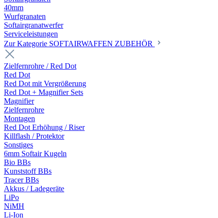
40mm
Wurfgranaten
Softairgranatwerfer
Serviceleistungen
Zur Kategorie SOFTAIRWAFFEN ZUBEHÖR
Zielfernrohre / Red Dot
Red Dot
Red Dot mit Vergrößerung
Red Dot + Magnifier Sets
Magnifier
Zielfernrohre
Montagen
Red Dot Erhöhung / Riser
Killflash / Protektor
Sonstiges
6mm Softair Kugeln
Bio BBs
Kunststoff BBs
Tracer BBs
Akkus / Ladegeräte
LiPo
NiMH
Li-Ion