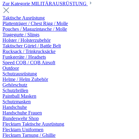
Zur Kategorie MILITÄRAUSRÜSTUNG
Taktische Ausrüstung
Plattenträger / Chest Rigg / Molle
Pouches / Magazintasche / Molle
Tragegurte / Slings
Holster / Holsterzubehör
Taktischer Gürtel / Battle Belt
Rucksack / Trinkrucksäcke
Funkgeräte / Headsets
Speed CQB / CQB Airsoft
Outdoor
Schutzausrüstung
Helme / Helm Zubehör
Gehörschutz
Schutzbrillen
Paintball Masken
Schutzmasken
Handschuhe
Handschuhe Frauen
Bundeswehr Shop
Flecktarn Taktische Ausrüstung
Flecktarn Uniformen
Flecktarn Tarnung / Ghillie