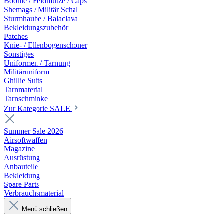
Boonie / Feldmütze / Caps
Shemags / Militär Schal
Sturmhaube / Balaclava
Bekleidungszubehör
Patches
Knie- / Ellenbogenschoner
Sonstiges
Uniformen / Tarnung
Militäruniform
Ghillie Suits
Tarnmaterial
Tarnschminke
Zur Kategorie SALE
Summer Sale 2026
Airsoftwaffen
Magazine
Ausrüstung
Anbauteile
Bekleidung
Spare Parts
Verbrauchsmaterial
Menü schließen