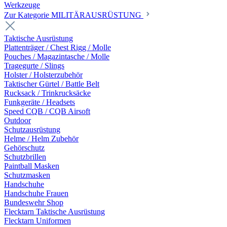
Werkzeuge
Zur Kategorie MILITÄRAUSRÜSTUNG
Taktische Ausrüstung
Plattenträger / Chest Rigg / Molle
Pouches / Magazintasche / Molle
Tragegurte / Slings
Holster / Holsterzubehör
Taktischer Gürtel / Battle Belt
Rucksack / Trinkrucksäcke
Funkgeräte / Headsets
Speed CQB / CQB Airsoft
Outdoor
Schutzausrüstung
Helme / Helm Zubehör
Gehörschutz
Schutzbrillen
Paintball Masken
Schutzmasken
Handschuhe
Handschuhe Frauen
Bundeswehr Shop
Flecktarn Taktische Ausrüstung
Flecktarn Uniformen