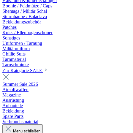
Hals- und Kopfbedeckungen
Boonie / Feldmütze / Caps
Shemags / Militär Schal
Sturmhaube / Balaclava
Bekleidungszubehör
Patches
Knie- / Ellenbogenschoner
Sonstiges
Uniformen / Tarnung
Militäruniform
Ghillie Suits
Tarnmaterial
Tarnschminke
Zur Kategorie SALE
Summer Sale 2026
Airsoftwaffen
Magazine
Ausrüstung
Anbauteile
Bekleidung
Spare Parts
Verbrauchsmaterial
Menü schließen