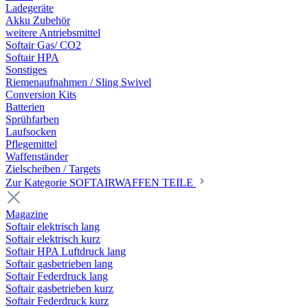
Ladegeräte
Akku Zubehör
weitere Antriebsmittel
Softair Gas/ CO2
Softair HPA
Sonstiges
Riemenaufnahmen / Sling Swivel
Conversion Kits
Batterien
Sprühfarben
Laufsocken
Pflegemittel
Waffenständer
Zielscheiben / Targets
Zur Kategorie SOFTAIRWAFFEN TEILE
Magazine
Softair elektrisch lang
Softair elektrisch kurz
Softair HPA Luftdruck lang
Softair gasbetrieben lang
Softair Federdruck lang
Softair gasbetrieben kurz
Softair Federdruck kurz