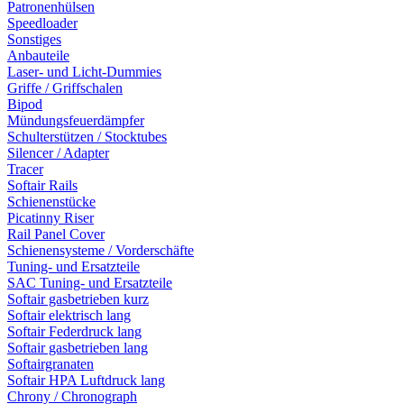
Patronenhülsen
Speedloader
Sonstiges
Anbauteile
Laser- und Licht-Dummies
Griffe / Griffschalen
Bipod
Mündungsfeuerdämpfer
Schulterstützen / Stocktubes
Silencer / Adapter
Tracer
Softair Rails
Schienenstücke
Picatinny Riser
Rail Panel Cover
Schienensysteme / Vorderschäfte
Tuning- und Ersatzteile
SAC Tuning- und Ersatzteile
Softair gasbetrieben kurz
Softair elektrisch lang
Softair Federdruck lang
Softair gasbetrieben lang
Softairgranaten
Softair HPA Luftdruck lang
Chrony / Chronograph