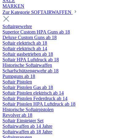
SALE
MARKEN
Zur Kategorie SOFTAIRWAFFEN
Softairgewehre
Superior Custom HPA Guns ab 18
Deluxe Custom Guns ab 18
Softair elektrisch ab 18
Softair elektrisch ab 14
Softair gasbetrieben ab 18
Softair HPA Luftdruck ab 18
Historische Softairwaffen
Scharfschützengewehr ab 18
Pumpguns ab 18
Softair Pistolen
Softair Pistolen Gas ab 18
Softair Pistolen elektrisch ab 14
Softair Pistolen Federdruck ab 14
Softair Pistolen HPA Luftdruck ab 18
Historische Softairpistolen
Revolver ab 18
Softair Einsteiger Set
Softairwaffen ab 14 Jahre
Softairwaffen ab 18 Jahre
Softairgranaten