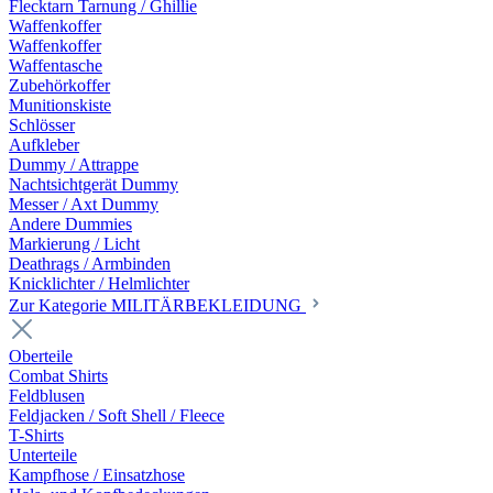
Flecktarn Tarnung / Ghillie
Waffenkoffer
Waffenkoffer
Waffentasche
Zubehörkoffer
Munitionskiste
Schlösser
Aufkleber
Dummy / Attrappe
Nachtsichtgerät Dummy
Messer / Axt Dummy
Andere Dummies
Markierung / Licht
Deathrags / Armbinden
Knicklichter / Helmlichter
Zur Kategorie MILITÄRBEKLEIDUNG
Oberteile
Combat Shirts
Feldblusen
Feldjacken / Soft Shell / Fleece
T-Shirts
Unterteile
Kampfhose / Einsatzhose