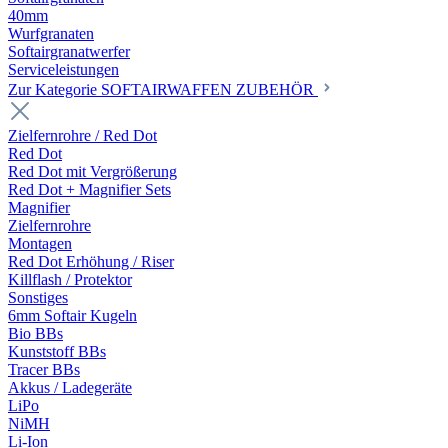
40mm
Wurfgranaten
Softairgranatwerfer
Serviceleistungen
Zur Kategorie SOFTAIRWAFFEN ZUBEHÖR
Zielfernrohre / Red Dot
Red Dot
Red Dot mit Vergrößerung
Red Dot + Magnifier Sets
Magnifier
Zielfernrohre
Montagen
Red Dot Erhöhung / Riser
Killflash / Protektor
Sonstiges
6mm Softair Kugeln
Bio BBs
Kunststoff BBs
Tracer BBs
Akkus / Ladegeräte
LiPo
NiMH
Li-Ion