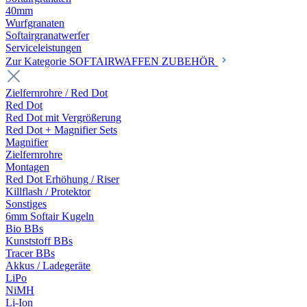
40mm
Wurfgranaten
Softairgranatwerfer
Serviceleistungen
Zur Kategorie SOFTAIRWAFFEN ZUBEHÖR
Zielfernrohre / Red Dot
Red Dot
Red Dot mit Vergrößerung
Red Dot + Magnifier Sets
Magnifier
Zielfernrohre
Montagen
Red Dot Erhöhung / Riser
Killflash / Protektor
Sonstiges
6mm Softair Kugeln
Bio BBs
Kunststoff BBs
Tracer BBs
Akkus / Ladegeräte
LiPo
NiMH
Li-Ion