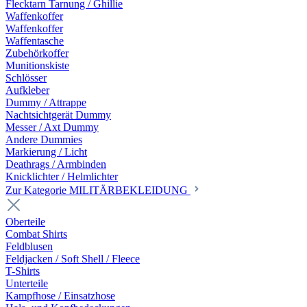
Flecktarn Tarnung / Ghillie
Waffenkoffer
Waffenkoffer
Waffentasche
Zubehörkoffer
Munitionskiste
Schlösser
Aufkleber
Dummy / Attrappe
Nachtsichtgerät Dummy
Messer / Axt Dummy
Andere Dummies
Markierung / Licht
Deathrags / Armbinden
Knicklichter / Helmlichter
Zur Kategorie MILITÄRBEKLEIDUNG
Oberteile
Combat Shirts
Feldblusen
Feldjacken / Soft Shell / Fleece
T-Shirts
Unterteile
Kampfhose / Einsatzhose