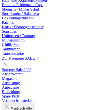
Hals- und Kopfbedeckungen
Boonie / Feldmütze / Caps
Shemags / Militär Schal
Sturmhaube / Balaclava
Bekleidungszubehör
Patches
Knie- / Ellenbogenschoner
Sonstiges
Uniformen / Tarnung
Militäruniform
Ghillie Suits
Tarnmaterial
Tarnschminke
Zur Kategorie SALE
Summer Sale 2026
Airsoftwaffen
Magazine
Ausrüstung
Anbauteile
Bekleidung
Spare Parts
Verbrauchsmaterial
Menü schließen