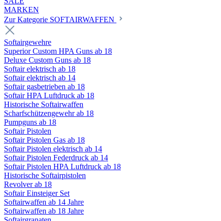
SALE
MARKEN
Zur Kategorie SOFTAIRWAFFEN
Softairgewehre
Superior Custom HPA Guns ab 18
Deluxe Custom Guns ab 18
Softair elektrisch ab 18
Softair elektrisch ab 14
Softair gasbetrieben ab 18
Softair HPA Luftdruck ab 18
Historische Softairwaffen
Scharfschützengewehr ab 18
Pumpguns ab 18
Softair Pistolen
Softair Pistolen Gas ab 18
Softair Pistolen elektrisch ab 14
Softair Pistolen Federdruck ab 14
Softair Pistolen HPA Luftdruck ab 18
Historische Softairpistolen
Revolver ab 18
Softair Einsteiger Set
Softairwaffen ab 14 Jahre
Softairwaffen ab 18 Jahre
Softairgranaten