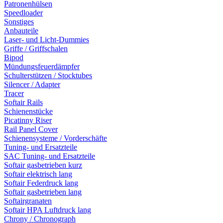
Patronenhülsen
Speedloader
Sonstiges
Anbauteile
Laser- und Licht-Dummies
Griffe / Griffschalen
Bipod
Mündungsfeuerdämpfer
Schulterstützen / Stocktubes
Silencer / Adapter
Tracer
Softair Rails
Schienenstücke
Picatinny Riser
Rail Panel Cover
Schienensysteme / Vorderschäfte
Tuning- und Ersatzteile
SAC Tuning- und Ersatzteile
Softair gasbetrieben kurz
Softair elektrisch lang
Softair Federdruck lang
Softair gasbetrieben lang
Softairgranaten
Softair HPA Luftdruck lang
Chrony / Chronograph