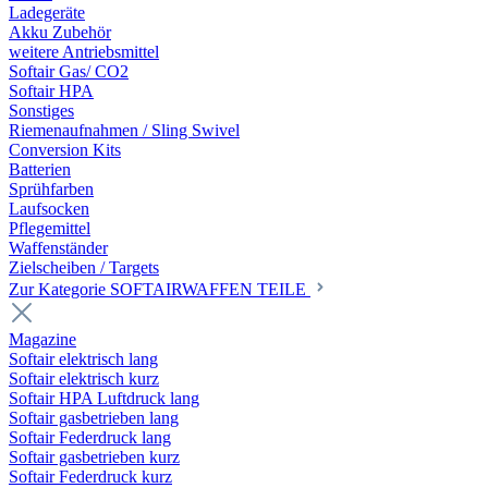
Ladegeräte
Akku Zubehör
weitere Antriebsmittel
Softair Gas/ CO2
Softair HPA
Sonstiges
Riemenaufnahmen / Sling Swivel
Conversion Kits
Batterien
Sprühfarben
Laufsocken
Pflegemittel
Waffenständer
Zielscheiben / Targets
Zur Kategorie SOFTAIRWAFFEN TEILE
Magazine
Softair elektrisch lang
Softair elektrisch kurz
Softair HPA Luftdruck lang
Softair gasbetrieben lang
Softair Federdruck lang
Softair gasbetrieben kurz
Softair Federdruck kurz