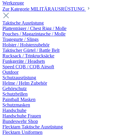
Werkzeuge
Zur Kategorie MILITÄRAUSRÜSTUNG
Taktische Ausrüstung
Plattenträger / Chest Rigg / Molle
Pouches / Magazintasche / Molle
Tragegurte / Slings
Holster / Holsterzubehör
Taktischer Gürtel / Battle Belt
Rucksack / Trinkrucksäcke
Funkgeräte / Headsets
Speed CQB / CQB Airsoft
Outdoor
Schutzausrüstung
Helme / Helm Zubehör
Gehörschutz
Schutzbrillen
Paintball Masken
Schutzmasken
Handschuhe
Handschuhe Frauen
Bundeswehr Shop
Flecktarn Taktische Ausrüstung
Flecktarn Uniformen