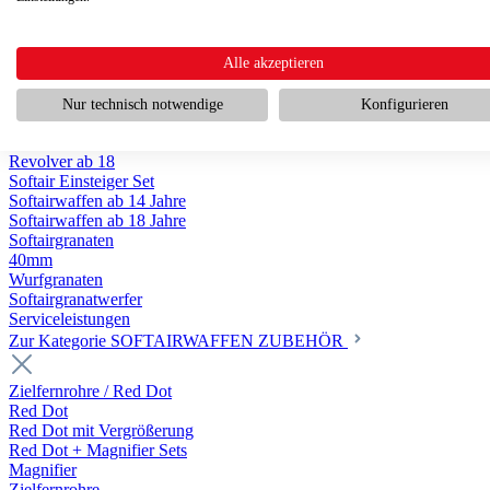
Scharfschützengewehr ab 18
Pumpguns ab 18
Softair Pistolen
Softair Pistolen Gas ab 18
Alle akzeptieren
Softair Pistolen elektrisch ab 14
Softair Pistolen Federdruck ab 14
Nur technisch notwendige
Konfigurieren
Softair Pistolen HPA Luftdruck ab 18
Historische Softairpistolen
Revolver ab 18
Softair Einsteiger Set
Softairwaffen ab 14 Jahre
Softairwaffen ab 18 Jahre
Softairgranaten
40mm
Wurfgranaten
Softairgranatwerfer
Serviceleistungen
Zur Kategorie SOFTAIRWAFFEN ZUBEHÖR
Zielfernrohre / Red Dot
Red Dot
Red Dot mit Vergrößerung
Red Dot + Magnifier Sets
Magnifier
Zielfernrohre