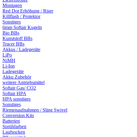
Montagen
Red Dot Erhöhung / Riser
Killflash / Protektor
Sonstiges
6mm Softair Kugeln
Bio BBs
Kunststoff BBs
Tracer BBs
Akkus / Ladegeräte
LiPo
NiMH
Li-Ion
Ladegeräte
Akku Zubehör
weitere Antriebsmittel
Softair Gas/ CO2
Softair HPA
HPA sonstiges
Sonstiges
Riemenaufnahmen / Sling Swivel
Conversion Kits
Batterien
Sprühfarben
Laufsocken