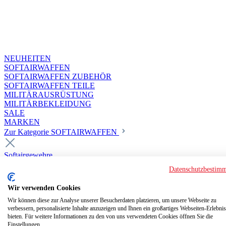
NEUHEITEN
SOFTAIRWAFFEN
SOFTAIRWAFFEN ZUBEHÖR
SOFTAIRWAFFEN TEILE
MILITÄRAUSRÜSTUNG
MILITÄRBEKLEIDUNG
SALE
MARKEN
Zur Kategorie SOFTAIRWAFFEN
Softairgewehre
Superior Custom HPA Guns ab 18
Datenschutzbestim
Deluxe Custom Guns ab 18
Softair elektrisch ab 18
Wir verwenden Cookies
Softair elektrisch ab 14
Softair gasbetrieben ab 18
Wir können diese zur Analyse unserer Besucherdaten platzieren, um unsere Webseite zu
verbessern, personalisierte Inhalte anzuzeigen und Ihnen ein großartiges Webseiten-Erlebnis
Softair HPA Luftdruck ab 18
bieten. Für weitere Informationen zu den von uns verwendeten Cookies öffnen Sie die
Historische Softairwaffen
Einstellungen.