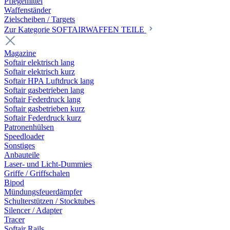
Pflegemittel
Waffenständer
Zielscheiben / Targets
Zur Kategorie SOFTAIRWAFFEN TEILE
Magazine
Softair elektrisch lang
Softair elektrisch kurz
Softair HPA Luftdruck lang
Softair gasbetrieben lang
Softair Federdruck lang
Softair gasbetrieben kurz
Softair Federdruck kurz
Patronenhülsen
Speedloader
Sonstiges
Anbauteile
Laser- und Licht-Dummies
Griffe / Griffschalen
Bipod
Mündungsfeuerdämpfer
Schulterstützen / Stocktubes
Silencer / Adapter
Tracer
Softair Rails