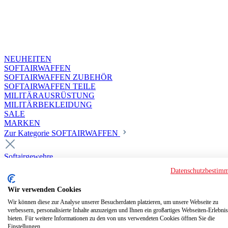
NEUHEITEN
SOFTAIRWAFFEN
SOFTAIRWAFFEN ZUBEHÖR
SOFTAIRWAFFEN TEILE
MILITÄRAUSRÜSTUNG
MILITÄRBEKLEIDUNG
SALE
MARKEN
Zur Kategorie SOFTAIRWAFFEN
Softairgewehre
Superior Custom HPA Guns ab 18
Datenschutzbestim
Deluxe Custom Guns ab 18
Softair elektrisch ab 18
Wir verwenden Cookies
Softair elektrisch ab 14
Softair gasbetrieben ab 18
Wir können diese zur Analyse unserer Besucherdaten platzieren, um unsere Webseite zu
verbessern, personalisierte Inhalte anzuzeigen und Ihnen ein großartiges Webseiten-Erlebnis
Softair HPA Luftdruck ab 18
bieten. Für weitere Informationen zu den von uns verwendeten Cookies öffnen Sie die
Historische Softairwaffen
Einstellungen.