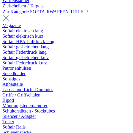
Waffenständer
Zielscheiben / Targets
Zur Kategorie SOFTAIRWAFFEN TEILE
Magazine
Softair elektrisch lang
Softair elektrisch kurz
Softair HPA Luftdruck lang
Softair gasbetrieben lang
Softair Federdruck lang
Softair gasbetrieben kurz
Softair Federdruck kurz
Patronenhülsen
Speedloader
Sonstiges
Anbauteile
Laser- und Licht-Dummies
Griffe / Griffschalen
Bipod
Mündungsfeuerdämpfer
Schulterstützen / Stocktubes
Silencer / Adapter
Tracer
Softair Rails
Schienenstücke