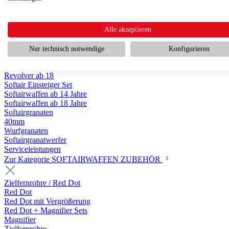
Scharfschützengewehr ab 18
Pumpguns ab 18
Softair Pistolen
Softair Pistolen Gas ab 18
Alle akzeptieren
Softair Pistolen elektrisch ab 14
Softair Pistolen Federdruck ab 14
Nur technisch notwendige
Konfigurieren
Softair Pistolen HPA Luftdruck ab 18
Historische Softairpistolen
Revolver ab 18
Softair Einsteiger Set
Softairwaffen ab 14 Jahre
Softairwaffen ab 18 Jahre
Softairgranaten
40mm
Wurfgranaten
Softairgranatwerfer
Serviceleistungen
Zur Kategorie SOFTAIRWAFFEN ZUBEHÖR
Zielfernrohre / Red Dot
Red Dot
Red Dot mit Vergrößerung
Red Dot + Magnifier Sets
Magnifier
Zielfernrohre