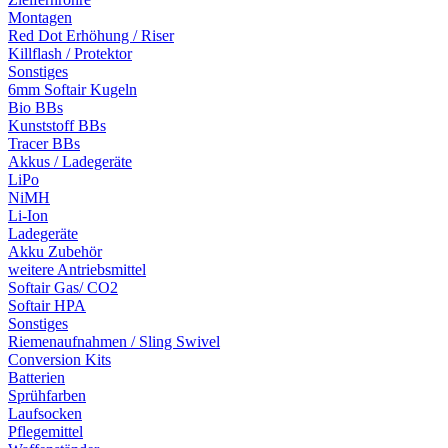
Montagen
Red Dot Erhöhung / Riser
Killflash / Protektor
Sonstiges
6mm Softair Kugeln
Bio BBs
Kunststoff BBs
Tracer BBs
Akkus / Ladegeräte
LiPo
NiMH
Li-Ion
Ladegeräte
Akku Zubehör
weitere Antriebsmittel
Softair Gas/ CO2
Softair HPA
Sonstiges
Riemenaufnahmen / Sling Swivel
Conversion Kits
Batterien
Sprühfarben
Laufsocken
Pflegemittel