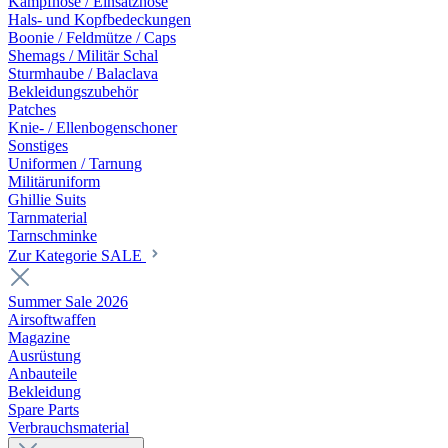
Kampfhose / Einsatzhose
Hals- und Kopfbedeckungen
Boonie / Feldmütze / Caps
Shemags / Militär Schal
Sturmhaube / Balaclava
Bekleidungszubehör
Patches
Knie- / Ellenbogenschoner
Sonstiges
Uniformen / Tarnung
Militäruniform
Ghillie Suits
Tarnmaterial
Tarnschminke
Zur Kategorie SALE
Summer Sale 2026
Airsoftwaffen
Magazine
Ausrüstung
Anbauteile
Bekleidung
Spare Parts
Verbrauchsmaterial