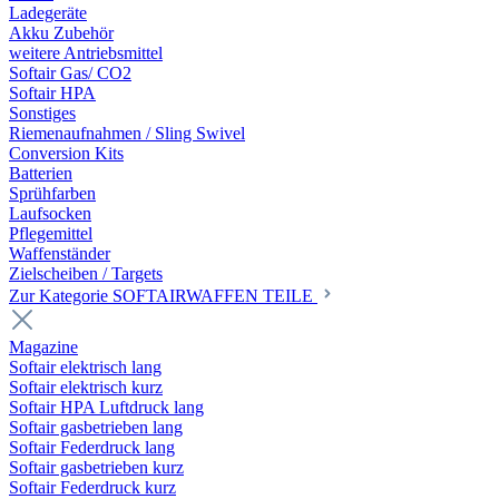
Ladegeräte
Akku Zubehör
weitere Antriebsmittel
Softair Gas/ CO2
Softair HPA
Sonstiges
Riemenaufnahmen / Sling Swivel
Conversion Kits
Batterien
Sprühfarben
Laufsocken
Pflegemittel
Waffenständer
Zielscheiben / Targets
Zur Kategorie SOFTAIRWAFFEN TEILE
Magazine
Softair elektrisch lang
Softair elektrisch kurz
Softair HPA Luftdruck lang
Softair gasbetrieben lang
Softair Federdruck lang
Softair gasbetrieben kurz
Softair Federdruck kurz