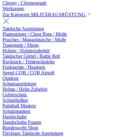
Chrony / Chronograph
Werkzeuge
Zur Kategorie MILITÄRAUSRÜSTUNG
Taktische Ausrüstung
Plattenträger / Chest Rigg / Molle
Pouches / Magazintasche / Molle
Tragegurte / Slings
Holster / Holsterzubehör
Taktischer Gürtel / Battle Belt
Rucksack / Trinkrucksäcke
Funkgeräte / Headsets
Speed CQB / CQB Airsoft
Outdoor
Schutzausrüstung
Helme / Helm Zubehör
Gehörschutz
Schutzbrillen
Paintball Masken
Schutzmasken
Handschuhe
Handschuhe Frauen
Bundeswehr Shop
Flecktarn Taktische Ausrüstung