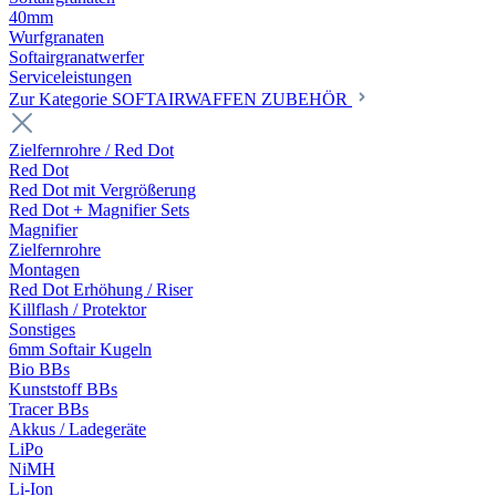
40mm
Wurfgranaten
Softairgranatwerfer
Serviceleistungen
Zur Kategorie SOFTAIRWAFFEN ZUBEHÖR
Zielfernrohre / Red Dot
Red Dot
Red Dot mit Vergrößerung
Red Dot + Magnifier Sets
Magnifier
Zielfernrohre
Montagen
Red Dot Erhöhung / Riser
Killflash / Protektor
Sonstiges
6mm Softair Kugeln
Bio BBs
Kunststoff BBs
Tracer BBs
Akkus / Ladegeräte
LiPo
NiMH
Li-Ion