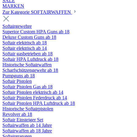
SALE
MARKEN
Zur Kategorie SOFTAIRWAFFEN
Softairgewehre
Superior Custom HPA Guns ab 18
Deluxe Custom Guns ab 18
Softair elektrisch ab 18
Softair elektrisch ab 14
Softair gasbetrieben ab 18
Softair HPA Luftdruck ab 18
Historische Softairwaffen
Scharfschützengewehr ab 18
Pumpguns ab 18
Softair Pistolen
Softair Pistolen Gas ab 18
Softair Pistolen elektrisch ab 14
Softair Pistolen Federdruck ab 14
Softair Pistolen HPA Luftdruck ab 18
Historische Softairpistolen
Revolver ab 18
Softair Einsteiger Set
Softairwaffen ab 14 Jahre
Softairwaffen ab 18 Jahre
Softairgranaten