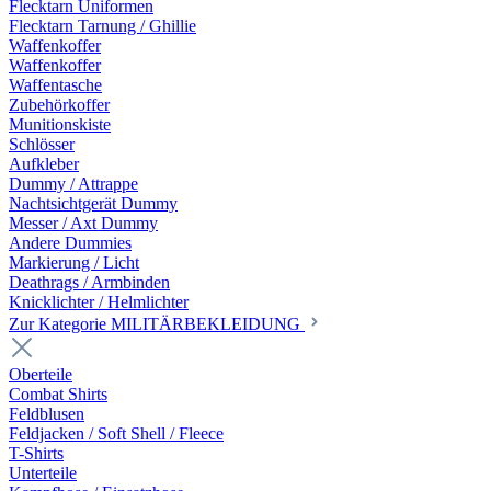
Flecktarn Uniformen
Flecktarn Tarnung / Ghillie
Waffenkoffer
Waffenkoffer
Waffentasche
Zubehörkoffer
Munitionskiste
Schlösser
Aufkleber
Dummy / Attrappe
Nachtsichtgerät Dummy
Messer / Axt Dummy
Andere Dummies
Markierung / Licht
Deathrags / Armbinden
Knicklichter / Helmlichter
Zur Kategorie MILITÄRBEKLEIDUNG
Oberteile
Combat Shirts
Feldblusen
Feldjacken / Soft Shell / Fleece
T-Shirts
Unterteile