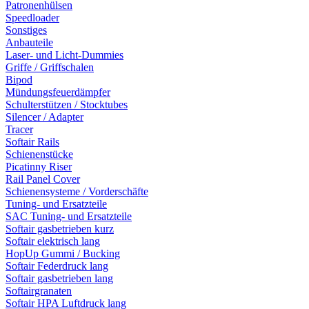
Patronenhülsen
Speedloader
Sonstiges
Anbauteile
Laser- und Licht-Dummies
Griffe / Griffschalen
Bipod
Mündungsfeuerdämpfer
Schulterstützen / Stocktubes
Silencer / Adapter
Tracer
Softair Rails
Schienenstücke
Picatinny Riser
Rail Panel Cover
Schienensysteme / Vorderschäfte
Tuning- und Ersatzteile
SAC Tuning- und Ersatzteile
Softair gasbetrieben kurz
Softair elektrisch lang
HopUp Gummi / Bucking
Softair Federdruck lang
Softair gasbetrieben lang
Softairgranaten
Softair HPA Luftdruck lang