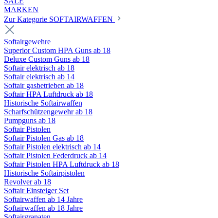
SALE
MARKEN
Zur Kategorie SOFTAIRWAFFEN
Softairgewehre
Superior Custom HPA Guns ab 18
Deluxe Custom Guns ab 18
Softair elektrisch ab 18
Softair elektrisch ab 14
Softair gasbetrieben ab 18
Softair HPA Luftdruck ab 18
Historische Softairwaffen
Scharfschützengewehr ab 18
Pumpguns ab 18
Softair Pistolen
Softair Pistolen Gas ab 18
Softair Pistolen elektrisch ab 14
Softair Pistolen Federdruck ab 14
Softair Pistolen HPA Luftdruck ab 18
Historische Softairpistolen
Revolver ab 18
Softair Einsteiger Set
Softairwaffen ab 14 Jahre
Softairwaffen ab 18 Jahre
Softairgranaten