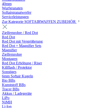
40mm
Wurfgranaten
Softairgranatwerfer
Serviceleistungen
Zur Kategorie SOFTAIRWAFFEN ZUBEHÖR
Zielfernrohre / Red Dot
Red Dot
Red Dot mit Vergrößerung
Red Dot + Magnifier Sets
Magnifier
Zielfernrohre
Montagen
Red Dot Erhöhung / Riser
Killflash / Protektor
Sonstiges
6mm Softair Kugeln
Bio BBs
Kunststoff BBs
Tracer BBs
Akkus / Ladegeräte
LiPo
NiMH
Li-Ion