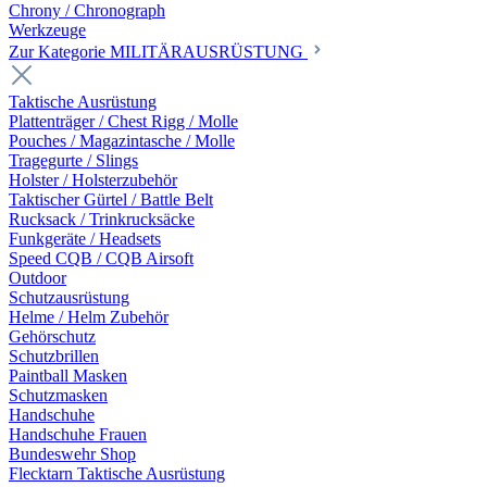
Chrony / Chronograph
Werkzeuge
Zur Kategorie MILITÄRAUSRÜSTUNG
Taktische Ausrüstung
Plattenträger / Chest Rigg / Molle
Pouches / Magazintasche / Molle
Tragegurte / Slings
Holster / Holsterzubehör
Taktischer Gürtel / Battle Belt
Rucksack / Trinkrucksäcke
Funkgeräte / Headsets
Speed CQB / CQB Airsoft
Outdoor
Schutzausrüstung
Helme / Helm Zubehör
Gehörschutz
Schutzbrillen
Paintball Masken
Schutzmasken
Handschuhe
Handschuhe Frauen
Bundeswehr Shop
Flecktarn Taktische Ausrüstung