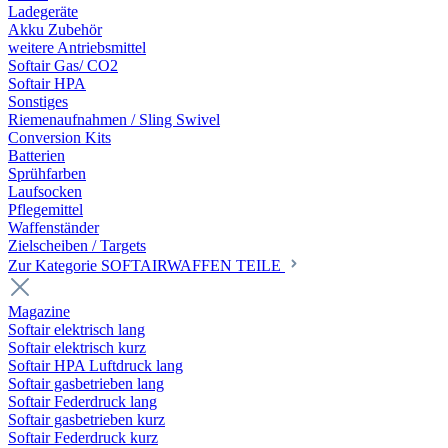
Ladegeräte
Akku Zubehör
weitere Antriebsmittel
Softair Gas/ CO2
Softair HPA
Sonstiges
Riemenaufnahmen / Sling Swivel
Conversion Kits
Batterien
Sprühfarben
Laufsocken
Pflegemittel
Waffenständer
Zielscheiben / Targets
Zur Kategorie SOFTAIRWAFFEN TEILE
Magazine
Softair elektrisch lang
Softair elektrisch kurz
Softair HPA Luftdruck lang
Softair gasbetrieben lang
Softair Federdruck lang
Softair gasbetrieben kurz
Softair Federdruck kurz