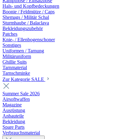
Kampfhose / Einsatzhose
Hals- und Kopfbedeckungen
Boonie / Feldmütze / Caps
Shemags / Militär Schal
Sturmhaube / Balaclava
Bekleidungszubehör
Patches
Knie- / Ellenbogenschoner
Sonstiges
Uniformen / Tarnung
Militäruniform
Ghillie Suits
Tarnmaterial
Tarnschminke
Zur Kategorie SALE
Summer Sale 2026
Airsoftwaffen
Magazine
Ausrüstung
Anbauteile
Bekleidung
Spare Parts
Verbrauchsmaterial