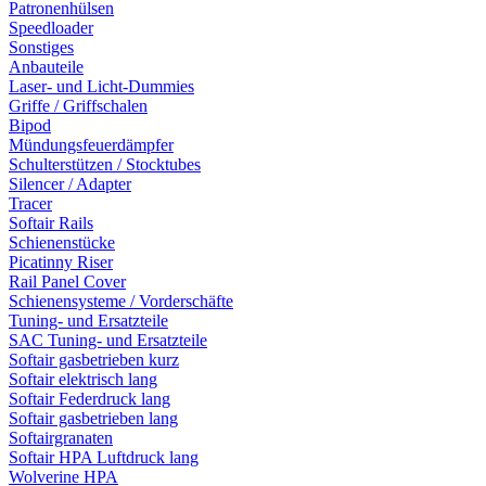
Patronenhülsen
Speedloader
Sonstiges
Anbauteile
Laser- und Licht-Dummies
Griffe / Griffschalen
Bipod
Mündungsfeuerdämpfer
Schulterstützen / Stocktubes
Silencer / Adapter
Tracer
Softair Rails
Schienenstücke
Picatinny Riser
Rail Panel Cover
Schienensysteme / Vorderschäfte
Tuning- und Ersatzteile
SAC Tuning- und Ersatzteile
Softair gasbetrieben kurz
Softair elektrisch lang
Softair Federdruck lang
Softair gasbetrieben lang
Softairgranaten
Softair HPA Luftdruck lang
Wolverine HPA