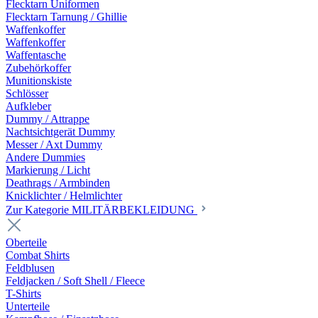
Flecktarn Uniformen
Flecktarn Tarnung / Ghillie
Waffenkoffer
Waffenkoffer
Waffentasche
Zubehörkoffer
Munitionskiste
Schlösser
Aufkleber
Dummy / Attrappe
Nachtsichtgerät Dummy
Messer / Axt Dummy
Andere Dummies
Markierung / Licht
Deathrags / Armbinden
Knicklichter / Helmlichter
Zur Kategorie MILITÄRBEKLEIDUNG
Oberteile
Combat Shirts
Feldblusen
Feldjacken / Soft Shell / Fleece
T-Shirts
Unterteile