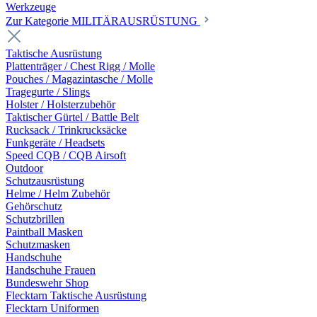
Werkzeuge
Zur Kategorie MILITÄRAUSRÜSTUNG
Taktische Ausrüstung
Plattenträger / Chest Rigg / Molle
Pouches / Magazintasche / Molle
Tragegurte / Slings
Holster / Holsterzubehör
Taktischer Gürtel / Battle Belt
Rucksack / Trinkrucksäcke
Funkgeräte / Headsets
Speed CQB / CQB Airsoft
Outdoor
Schutzausrüstung
Helme / Helm Zubehör
Gehörschutz
Schutzbrillen
Paintball Masken
Schutzmasken
Handschuhe
Handschuhe Frauen
Bundeswehr Shop
Flecktarn Taktische Ausrüstung
Flecktarn Uniformen