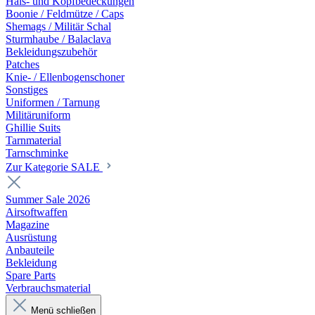
Hals- und Kopfbedeckungen
Boonie / Feldmütze / Caps
Shemags / Militär Schal
Sturmhaube / Balaclava
Bekleidungszubehör
Patches
Knie- / Ellenbogenschoner
Sonstiges
Uniformen / Tarnung
Militäruniform
Ghillie Suits
Tarnmaterial
Tarnschminke
Zur Kategorie SALE
Summer Sale 2026
Airsoftwaffen
Magazine
Ausrüstung
Anbauteile
Bekleidung
Spare Parts
Verbrauchsmaterial
Menü schließen