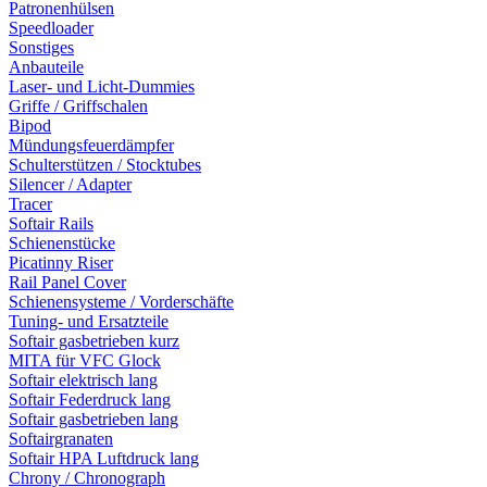
Patronenhülsen
Speedloader
Sonstiges
Anbauteile
Laser- und Licht-Dummies
Griffe / Griffschalen
Bipod
Mündungsfeuerdämpfer
Schulterstützen / Stocktubes
Silencer / Adapter
Tracer
Softair Rails
Schienenstücke
Picatinny Riser
Rail Panel Cover
Schienensysteme / Vorderschäfte
Tuning- und Ersatzteile
Softair gasbetrieben kurz
MITA für VFC Glock
Softair elektrisch lang
Softair Federdruck lang
Softair gasbetrieben lang
Softairgranaten
Softair HPA Luftdruck lang
Chrony / Chronograph