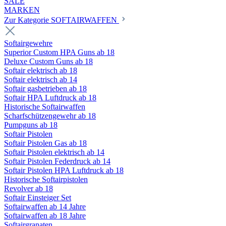
SALE
MARKEN
Zur Kategorie SOFTAIRWAFFEN
Softairgewehre
Superior Custom HPA Guns ab 18
Deluxe Custom Guns ab 18
Softair elektrisch ab 18
Softair elektrisch ab 14
Softair gasbetrieben ab 18
Softair HPA Luftdruck ab 18
Historische Softairwaffen
Scharfschützengewehr ab 18
Pumpguns ab 18
Softair Pistolen
Softair Pistolen Gas ab 18
Softair Pistolen elektrisch ab 14
Softair Pistolen Federdruck ab 14
Softair Pistolen HPA Luftdruck ab 18
Historische Softairpistolen
Revolver ab 18
Softair Einsteiger Set
Softairwaffen ab 14 Jahre
Softairwaffen ab 18 Jahre
Softairgranaten