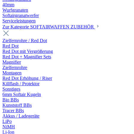
40mm
Wurfgranaten
Softairgranatwerfer
Serviceleistungen
Zur Kategorie SOFTAIRWAFFEN ZUBEHÖR
Zielfernrohre / Red Dot
Red Dot
Red Dot mit Vergrößerung
Red Dot + Magnifier Sets
Magnifier
Zielfernrohre
Montagen
Red Dot Erhöhung / Riser
Killflash / Protektor
Sonstiges
6mm Softair Kugeln
Bio BBs
Kunststoff BBs
Tracer BBs
Akkus / Ladegeräte
LiPo
NiMH
Li-Ion