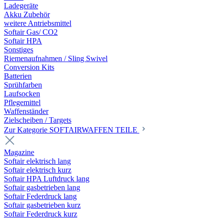
Ladegeräte
Akku Zubehör
weitere Antriebsmittel
Softair Gas/ CO2
Softair HPA
Sonstiges
Riemenaufnahmen / Sling Swivel
Conversion Kits
Batterien
Sprühfarben
Laufsocken
Pflegemittel
Waffenständer
Zielscheiben / Targets
Zur Kategorie SOFTAIRWAFFEN TEILE
Magazine
Softair elektrisch lang
Softair elektrisch kurz
Softair HPA Luftdruck lang
Softair gasbetrieben lang
Softair Federdruck lang
Softair gasbetrieben kurz
Softair Federdruck kurz