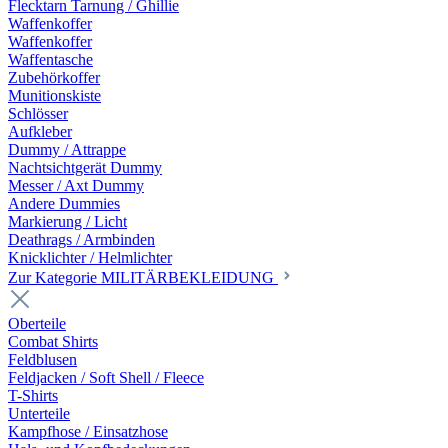
Flecktarn Tarnung / Ghillie
Waffenkoffer
Waffenkoffer
Waffentasche
Zubehörkoffer
Munitionskiste
Schlösser
Aufkleber
Dummy / Attrappe
Nachtsichtgerät Dummy
Messer / Axt Dummy
Andere Dummies
Markierung / Licht
Deathrags / Armbinden
Knicklichter / Helmlichter
Zur Kategorie MILITÄRBEKLEIDUNG
Oberteile
Combat Shirts
Feldblusen
Feldjacken / Soft Shell / Fleece
T-Shirts
Unterteile
Kampfhose / Einsatzhose