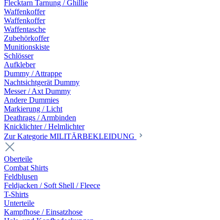
Flecktarn Tarnung / Ghillie
Waffenkoffer
Waffenkoffer
Waffentasche
Zubehörkoffer
Munitionskiste
Schlösser
Aufkleber
Dummy / Attrappe
Nachtsichtgerät Dummy
Messer / Axt Dummy
Andere Dummies
Markierung / Licht
Deathrags / Armbinden
Knicklichter / Helmlichter
Zur Kategorie MILITÄRBEKLEIDUNG
Oberteile
Combat Shirts
Feldblusen
Feldjacken / Soft Shell / Fleece
T-Shirts
Unterteile
Kampfhose / Einsatzhose