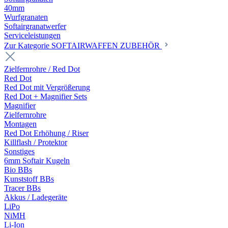
40mm
Wurfgranaten
Softairgranatwerfer
Serviceleistungen
Zur Kategorie SOFTAIRWAFFEN ZUBEHÖR
Zielfernrohre / Red Dot
Red Dot
Red Dot mit Vergrößerung
Red Dot + Magnifier Sets
Magnifier
Zielfernrohre
Montagen
Red Dot Erhöhung / Riser
Killflash / Protektor
Sonstiges
6mm Softair Kugeln
Bio BBs
Kunststoff BBs
Tracer BBs
Akkus / Ladegeräte
LiPo
NiMH
Li-Ion