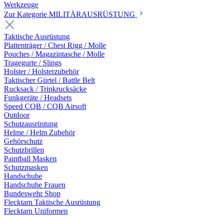
Werkzeuge
Zur Kategorie MILITÄRAUSRÜSTUNG
Taktische Ausrüstung
Plattenträger / Chest Rigg / Molle
Pouches / Magazintasche / Molle
Tragegurte / Slings
Holster / Holsterzubehör
Taktischer Gürtel / Battle Belt
Rucksack / Trinkrucksäcke
Funkgeräte / Headsets
Speed CQB / CQB Airsoft
Outdoor
Schutzausrüstung
Helme / Helm Zubehör
Gehörschutz
Schutzbrillen
Paintball Masken
Schutzmasken
Handschuhe
Handschuhe Frauen
Bundeswehr Shop
Flecktarn Taktische Ausrüstung
Flecktarn Uniformen