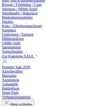
Hals- und Kopfbedeckungen
Boonie / Feldmütze / Caps
Shemags / Militär Schal
Sturmhaube / Balaclava
Bekleidungszubehör
Patches
Knie- / Ellenbogenschoner
Sonstiges
Uniformen / Tarnung
Militäruniform
Ghillie Suits
Tarnmaterial
Tarnschminke
Zur Kategorie SALE
Summer Sale 2026
Airsoftwaffen
Magazine
Ausrüstung
Anbauteile
Bekleidung
Spare Parts
Verbrauchsmaterial
Menü schließen