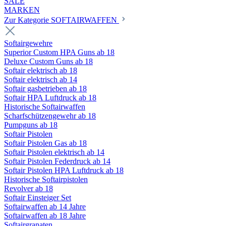
SALE
MARKEN
Zur Kategorie SOFTAIRWAFFEN
Softairgewehre
Superior Custom HPA Guns ab 18
Deluxe Custom Guns ab 18
Softair elektrisch ab 18
Softair elektrisch ab 14
Softair gasbetrieben ab 18
Softair HPA Luftdruck ab 18
Historische Softairwaffen
Scharfschützengewehr ab 18
Pumpguns ab 18
Softair Pistolen
Softair Pistolen Gas ab 18
Softair Pistolen elektrisch ab 14
Softair Pistolen Federdruck ab 14
Softair Pistolen HPA Luftdruck ab 18
Historische Softairpistolen
Revolver ab 18
Softair Einsteiger Set
Softairwaffen ab 14 Jahre
Softairwaffen ab 18 Jahre
Softairgranaten