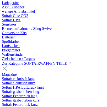
Ladegeräte
Akku Zubehör
weitere Antriebsmittel
Softair Gas/ CO2
Softair HPA
Sonstiges
Riemenaufnahmen / Sling Swivel
Conversion Kits
Batterien
Sprühfarben
Laufsocken
Pflegemittel
Waffenständer
Zielscheiben / Targets
Zur Kategorie SOFTAIRWAFFEN TEILE
Magazine
Softair elektrisch lang
Softair elektrisch kurz
Softair HPA Luftdruck lang
Softair gasbetrieben lang
Softair Federdruck lang
Softair gasbetrieben kurz
Softair Federdruck kurz