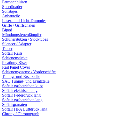
Patronenhülsen
Speedloader
Sonstiges
Anbauteile
Laser- und Licht-Dummies
Griffe / Griffschalen
Bipod
Mündungsfeuerdämpfer
Schulterstützen / Stocktubes
Silencer / Adapter
Tracer
Softair Rails
Schienenstücke
Picatinny Riser
Rail Panel Cover
Schienensysteme / Vorderschäfte
Tuning- und Ersatzteile
SAC Tuning- und Ersatzteile
Softair gasbetrieben kurz
Softair elektrisch lang
Softair Federdruck lang
Softair gasbetrieben lang
Softairgranaten
Softair HPA Luftdruck lang
Chrony / Chronograph