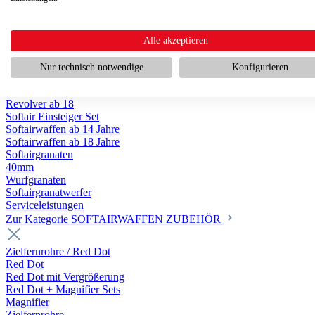
Scharfschützengewehr ab 18
Pumpguns ab 18
Softair Pistolen
Softair Pistolen Gas ab 18
Alle akzeptieren
Softair Pistolen elektrisch ab 14
Softair Pistolen Federdruck ab 14
Nur technisch notwendige
Konfigurieren
Softair Pistolen HPA Luftdruck ab 18
Historische Softairpistolen
Revolver ab 18
Softair Einsteiger Set
Softairwaffen ab 14 Jahre
Softairwaffen ab 18 Jahre
Softairgranaten
40mm
Wurfgranaten
Softairgranatwerfer
Serviceleistungen
Zur Kategorie SOFTAIRWAFFEN ZUBEHÖR
Zielfernrohre / Red Dot
Red Dot
Red Dot mit Vergrößerung
Red Dot + Magnifier Sets
Magnifier
Zielfernrohre