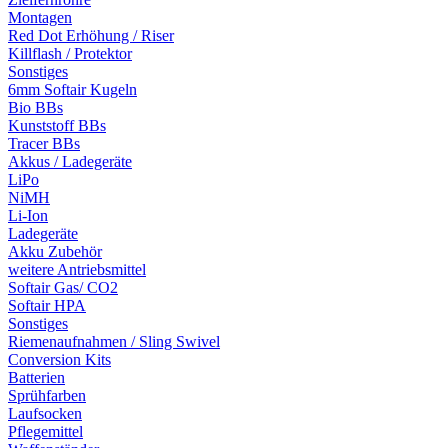
Montagen
Red Dot Erhöhung / Riser
Killflash / Protektor
Sonstiges
6mm Softair Kugeln
Bio BBs
Kunststoff BBs
Tracer BBs
Akkus / Ladegeräte
LiPo
NiMH
Li-Ion
Ladegeräte
Akku Zubehör
weitere Antriebsmittel
Softair Gas/ CO2
Softair HPA
Sonstiges
Riemenaufnahmen / Sling Swivel
Conversion Kits
Batterien
Sprühfarben
Laufsocken
Pflegemittel