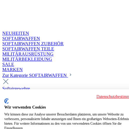
NEUHEITEN
SOFTAIRWAFFEN
SOFTAIRWAFFEN ZUBEHÖR
SOFTAIRWAFFEN TEILE
MILITÄRAUSRÜSTUNG
MILITÄRBEKLEIDUNG
SALE
MARKEN
Zur Kategorie SOFTAIRWAFFEN
Softairgewehre
Superior Custom HPA Guns ab 18
Datenschutzbestim
Deluxe Custom Guns ab 18
Softair elektrisch ab 18
Wir verwenden Cookies
Softair elektrisch ab 14
Softair gasbetrieben ab 18
Wir können diese zur Analyse unserer Besucherdaten platzieren, um unsere Webseite zu
verbessern, personalisierte Inhalte anzuzeigen und Ihnen ein großartiges Webseiten-Erlebnis
Softair HPA Luftdruck ab 18
bieten. Für weitere Informationen zu den von uns verwendeten Cookies öffnen Sie die
Historische Softairwaffen
Einstellungen.