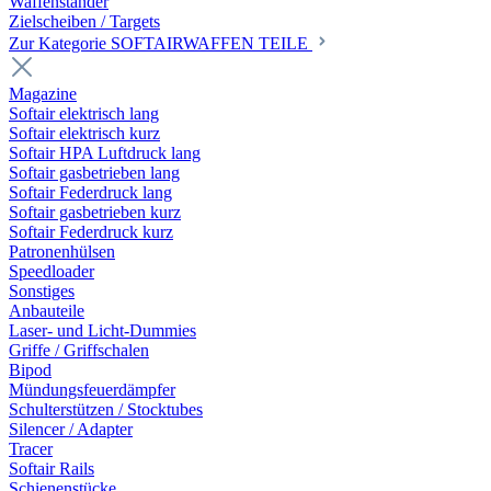
Waffenständer
Zielscheiben / Targets
Zur Kategorie SOFTAIRWAFFEN TEILE
Magazine
Softair elektrisch lang
Softair elektrisch kurz
Softair HPA Luftdruck lang
Softair gasbetrieben lang
Softair Federdruck lang
Softair gasbetrieben kurz
Softair Federdruck kurz
Patronenhülsen
Speedloader
Sonstiges
Anbauteile
Laser- und Licht-Dummies
Griffe / Griffschalen
Bipod
Mündungsfeuerdämpfer
Schulterstützen / Stocktubes
Silencer / Adapter
Tracer
Softair Rails
Schienenstücke