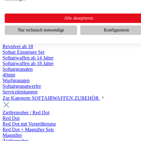
Scharfschützengewehr ab 18
Pumpguns ab 18
Softair Pistolen
Softair Pistolen Gas ab 18
Alle akzeptieren
Softair Pistolen elektrisch ab 14
Softair Pistolen Federdruck ab 14
Nur technisch notwendige
Konfigurieren
Softair Pistolen HPA Luftdruck ab 18
Historische Softairpistolen
Revolver ab 18
Softair Einsteiger Set
Softairwaffen ab 14 Jahre
Softairwaffen ab 18 Jahre
Softairgranaten
40mm
Wurfgranaten
Softairgranatwerfer
Serviceleistungen
Zur Kategorie SOFTAIRWAFFEN ZUBEHÖR
Zielfernrohre / Red Dot
Red Dot
Red Dot mit Vergrößerung
Red Dot + Magnifier Sets
Magnifier
Zielfernrohre