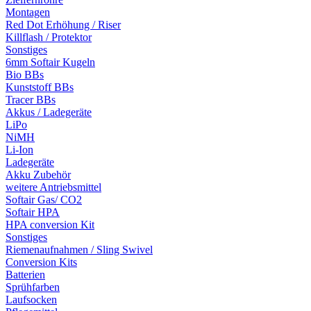
Montagen
Red Dot Erhöhung / Riser
Killflash / Protektor
Sonstiges
6mm Softair Kugeln
Bio BBs
Kunststoff BBs
Tracer BBs
Akkus / Ladegeräte
LiPo
NiMH
Li-Ion
Ladegeräte
Akku Zubehör
weitere Antriebsmittel
Softair Gas/ CO2
Softair HPA
HPA conversion Kit
Sonstiges
Riemenaufnahmen / Sling Swivel
Conversion Kits
Batterien
Sprühfarben
Laufsocken