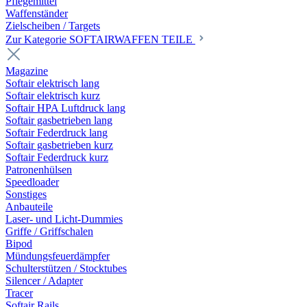
Pflegemittel
Waffenständer
Zielscheiben / Targets
Zur Kategorie SOFTAIRWAFFEN TEILE
Magazine
Softair elektrisch lang
Softair elektrisch kurz
Softair HPA Luftdruck lang
Softair gasbetrieben lang
Softair Federdruck lang
Softair gasbetrieben kurz
Softair Federdruck kurz
Patronenhülsen
Speedloader
Sonstiges
Anbauteile
Laser- und Licht-Dummies
Griffe / Griffschalen
Bipod
Mündungsfeuerdämpfer
Schulterstützen / Stocktubes
Silencer / Adapter
Tracer
Softair Rails