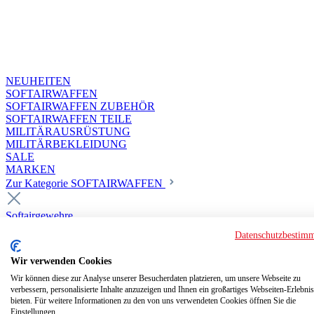
NEUHEITEN
SOFTAIRWAFFEN
SOFTAIRWAFFEN ZUBEHÖR
SOFTAIRWAFFEN TEILE
MILITÄRAUSRÜSTUNG
MILITÄRBEKLEIDUNG
SALE
MARKEN
Zur Kategorie SOFTAIRWAFFEN
Softairgewehre
Superior Custom HPA Guns ab 18
Datenschutzbestim
Deluxe Custom Guns ab 18
Softair elektrisch ab 18
Wir verwenden Cookies
Softair elektrisch ab 14
Softair gasbetrieben ab 18
Wir können diese zur Analyse unserer Besucherdaten platzieren, um unsere Webseite zu
verbessern, personalisierte Inhalte anzuzeigen und Ihnen ein großartiges Webseiten-Erlebnis
Softair HPA Luftdruck ab 18
bieten. Für weitere Informationen zu den von uns verwendeten Cookies öffnen Sie die
Historische Softairwaffen
Einstellungen.