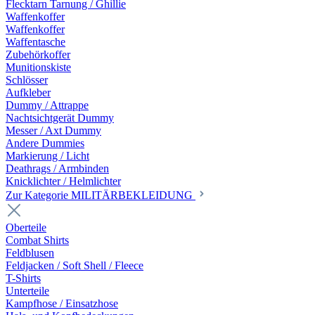
Flecktarn Tarnung / Ghillie
Waffenkoffer
Waffenkoffer
Waffentasche
Zubehörkoffer
Munitionskiste
Schlösser
Aufkleber
Dummy / Attrappe
Nachtsichtgerät Dummy
Messer / Axt Dummy
Andere Dummies
Markierung / Licht
Deathrags / Armbinden
Knicklichter / Helmlichter
Zur Kategorie MILITÄRBEKLEIDUNG
Oberteile
Combat Shirts
Feldblusen
Feldjacken / Soft Shell / Fleece
T-Shirts
Unterteile
Kampfhose / Einsatzhose