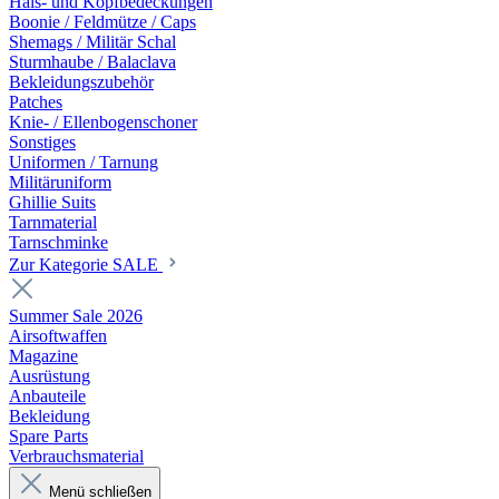
Hals- und Kopfbedeckungen
Boonie / Feldmütze / Caps
Shemags / Militär Schal
Sturmhaube / Balaclava
Bekleidungszubehör
Patches
Knie- / Ellenbogenschoner
Sonstiges
Uniformen / Tarnung
Militäruniform
Ghillie Suits
Tarnmaterial
Tarnschminke
Zur Kategorie SALE
Summer Sale 2026
Airsoftwaffen
Magazine
Ausrüstung
Anbauteile
Bekleidung
Spare Parts
Verbrauchsmaterial
Menü schließen