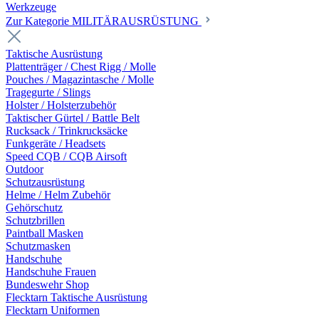
Werkzeuge
Zur Kategorie MILITÄRAUSRÜSTUNG
Taktische Ausrüstung
Plattenträger / Chest Rigg / Molle
Pouches / Magazintasche / Molle
Tragegurte / Slings
Holster / Holsterzubehör
Taktischer Gürtel / Battle Belt
Rucksack / Trinkrucksäcke
Funkgeräte / Headsets
Speed CQB / CQB Airsoft
Outdoor
Schutzausrüstung
Helme / Helm Zubehör
Gehörschutz
Schutzbrillen
Paintball Masken
Schutzmasken
Handschuhe
Handschuhe Frauen
Bundeswehr Shop
Flecktarn Taktische Ausrüstung
Flecktarn Uniformen