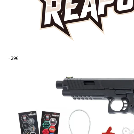
- 29€