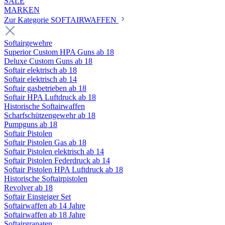
SALE
MARKEN
Zur Kategorie SOFTAIRWAFFEN
Softairgewehre
Superior Custom HPA Guns ab 18
Deluxe Custom Guns ab 18
Softair elektrisch ab 18
Softair elektrisch ab 14
Softair gasbetrieben ab 18
Softair HPA Luftdruck ab 18
Historische Softairwaffen
Scharfschützengewehr ab 18
Pumpguns ab 18
Softair Pistolen
Softair Pistolen Gas ab 18
Softair Pistolen elektrisch ab 14
Softair Pistolen Federdruck ab 14
Softair Pistolen HPA Luftdruck ab 18
Historische Softairpistolen
Revolver ab 18
Softair Einsteiger Set
Softairwaffen ab 14 Jahre
Softairwaffen ab 18 Jahre
Softairgranaten