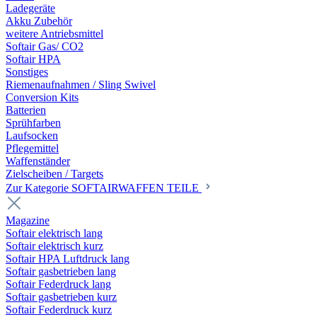
Ladegeräte
Akku Zubehör
weitere Antriebsmittel
Softair Gas/ CO2
Softair HPA
Sonstiges
Riemenaufnahmen / Sling Swivel
Conversion Kits
Batterien
Sprühfarben
Laufsocken
Pflegemittel
Waffenständer
Zielscheiben / Targets
Zur Kategorie SOFTAIRWAFFEN TEILE
Magazine
Softair elektrisch lang
Softair elektrisch kurz
Softair HPA Luftdruck lang
Softair gasbetrieben lang
Softair Federdruck lang
Softair gasbetrieben kurz
Softair Federdruck kurz