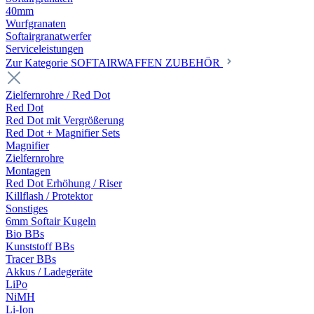
40mm
Wurfgranaten
Softairgranatwerfer
Serviceleistungen
Zur Kategorie SOFTAIRWAFFEN ZUBEHÖR
Zielfernrohre / Red Dot
Red Dot
Red Dot mit Vergrößerung
Red Dot + Magnifier Sets
Magnifier
Zielfernrohre
Montagen
Red Dot Erhöhung / Riser
Killflash / Protektor
Sonstiges
6mm Softair Kugeln
Bio BBs
Kunststoff BBs
Tracer BBs
Akkus / Ladegeräte
LiPo
NiMH
Li-Ion