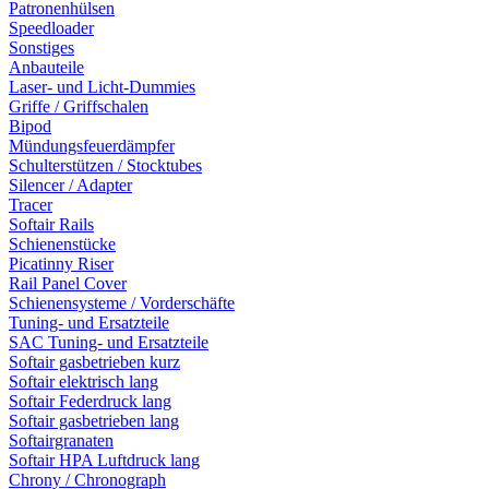
Patronenhülsen
Speedloader
Sonstiges
Anbauteile
Laser- und Licht-Dummies
Griffe / Griffschalen
Bipod
Mündungsfeuerdämpfer
Schulterstützen / Stocktubes
Silencer / Adapter
Tracer
Softair Rails
Schienenstücke
Picatinny Riser
Rail Panel Cover
Schienensysteme / Vorderschäfte
Tuning- und Ersatzteile
SAC Tuning- und Ersatzteile
Softair gasbetrieben kurz
Softair elektrisch lang
Softair Federdruck lang
Softair gasbetrieben lang
Softairgranaten
Softair HPA Luftdruck lang
Chrony / Chronograph