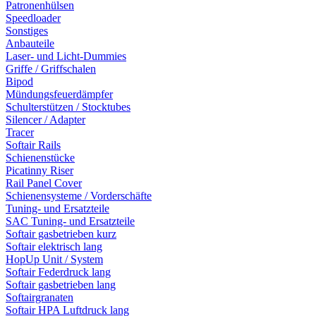
Patronenhülsen
Speedloader
Sonstiges
Anbauteile
Laser- und Licht-Dummies
Griffe / Griffschalen
Bipod
Mündungsfeuerdämpfer
Schulterstützen / Stocktubes
Silencer / Adapter
Tracer
Softair Rails
Schienenstücke
Picatinny Riser
Rail Panel Cover
Schienensysteme / Vorderschäfte
Tuning- und Ersatzteile
SAC Tuning- und Ersatzteile
Softair gasbetrieben kurz
Softair elektrisch lang
HopUp Unit / System
Softair Federdruck lang
Softair gasbetrieben lang
Softairgranaten
Softair HPA Luftdruck lang