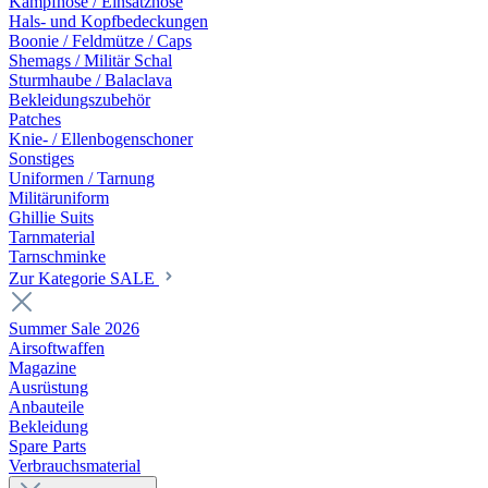
Kampfhose / Einsatzhose
Hals- und Kopfbedeckungen
Boonie / Feldmütze / Caps
Shemags / Militär Schal
Sturmhaube / Balaclava
Bekleidungszubehör
Patches
Knie- / Ellenbogenschoner
Sonstiges
Uniformen / Tarnung
Militäruniform
Ghillie Suits
Tarnmaterial
Tarnschminke
Zur Kategorie SALE
Summer Sale 2026
Airsoftwaffen
Magazine
Ausrüstung
Anbauteile
Bekleidung
Spare Parts
Verbrauchsmaterial