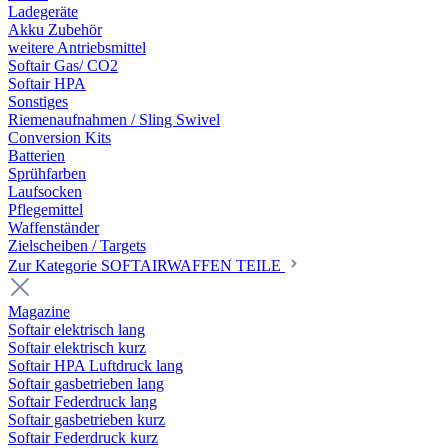
Ladegeräte
Akku Zubehör
weitere Antriebsmittel
Softair Gas/ CO2
Softair HPA
Sonstiges
Riemenaufnahmen / Sling Swivel
Conversion Kits
Batterien
Sprühfarben
Laufsocken
Pflegemittel
Waffenständer
Zielscheiben / Targets
Zur Kategorie SOFTAIRWAFFEN TEILE
Magazine
Softair elektrisch lang
Softair elektrisch kurz
Softair HPA Luftdruck lang
Softair gasbetrieben lang
Softair Federdruck lang
Softair gasbetrieben kurz
Softair Federdruck kurz