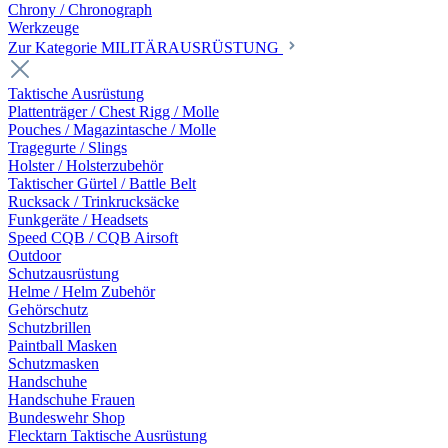
Chrony / Chronograph
Werkzeuge
Zur Kategorie MILITÄRAUSRÜSTUNG
Taktische Ausrüstung
Plattenträger / Chest Rigg / Molle
Pouches / Magazintasche / Molle
Tragegurte / Slings
Holster / Holsterzubehör
Taktischer Gürtel / Battle Belt
Rucksack / Trinkrucksäcke
Funkgeräte / Headsets
Speed CQB / CQB Airsoft
Outdoor
Schutzausrüstung
Helme / Helm Zubehör
Gehörschutz
Schutzbrillen
Paintball Masken
Schutzmasken
Handschuhe
Handschuhe Frauen
Bundeswehr Shop
Flecktarn Taktische Ausrüstung