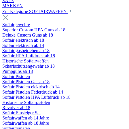
SALE
MARKEN
Zur Kategorie SOFTAIRWAFFEN
Softairgewehre
Superior Custom HPA Guns ab 18
Deluxe Custom Guns ab 18
Softair elektrisch ab 18
Softair elektrisch ab 14
Softair gasbetrieben ab 18
Softair HPA Luftdruck ab 18
Historische Softairwaffen
Scharfschützengewehr ab 18
Pumpguns ab 18
Softair Pistolen
Softair Pistolen Gas ab 18
Softair Pistolen elektrisch ab 14
Softair Pistolen Federdruck ab 14
Softair Pistolen HPA Luftdruck ab 18
Historische Softairpistolen
Revolver ab 18
Softair Einsteiger Set
Softairwaffen ab 14 Jahre
Softairwaffen ab 18 Jahre
Softairgranaten