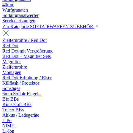
40mm
Wurfgranaten
Softairgranatwerfer
Serviceleistungen
Zur Kategorie SOFTAIRWAFFEN ZUBEHÖR
Zielfernrohre / Red Dot
Red Dot
Red Dot mit Vergrößerung
Red Dot + Magnifier Sets
Magnifier
Zielfernrohre
Montagen
Red Dot Erhöhung / Riser
Killflash / Protektor
Sonstiges
6mm Softair Kugeln
Bio BBs
Kunststoff BBs
Tracer BBs
Akkus / Ladegeräte
LiPo
NiMH
Li-Ion