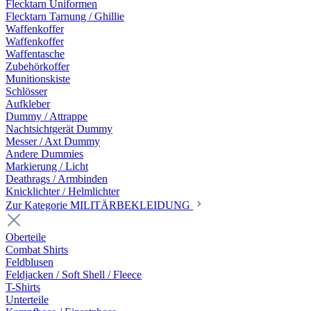
Flecktarn Uniformen
Flecktarn Tarnung / Ghillie
Waffenkoffer
Waffenkoffer
Waffentasche
Zubehörkoffer
Munitionskiste
Schlösser
Aufkleber
Dummy / Attrappe
Nachtsichtgerät Dummy
Messer / Axt Dummy
Andere Dummies
Markierung / Licht
Deathrags / Armbinden
Knicklichter / Helmlichter
Zur Kategorie MILITÄRBEKLEIDUNG
Oberteile
Combat Shirts
Feldblusen
Feldjacken / Soft Shell / Fleece
T-Shirts
Unterteile