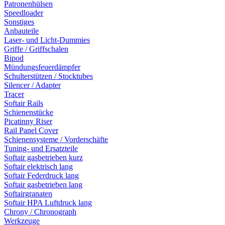
Patronenhülsen
Speedloader
Sonstiges
Anbauteile
Laser- und Licht-Dummies
Griffe / Griffschalen
Bipod
Mündungsfeuerdämpfer
Schulterstützen / Stocktubes
Silencer / Adapter
Tracer
Softair Rails
Schienenstücke
Picatinny Riser
Rail Panel Cover
Schienensysteme / Vorderschäfte
Tuning- und Ersatzteile
Softair gasbetrieben kurz
Softair elektrisch lang
Softair Federdruck lang
Softair gasbetrieben lang
Softairgranaten
Softair HPA Luftdruck lang
Chrony / Chronograph
Werkzeuge