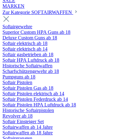
SALE
MARKEN
Zur Kategorie SOFTAIRWAFFEN
Softairgewehre
Superior Custom HPA Guns ab 18
Deluxe Custom Guns ab 18
Softair elektrisch ab 18
Softair elektrisch ab 14
Softair gasbetrieben ab 18
Softair HPA Luftdruck ab 18
Historische Softairwaffen
Scharfschützengewehr ab 18
Pumpguns ab 18
Softair Pistolen
Softair Pistolen Gas ab 18
Softair Pistolen elektrisch ab 14
Softair Pistolen Federdruck ab 14
Softair Pistolen HPA Luftdruck ab 18
Historische Softairpistolen
Revolver ab 18
Softair Einsteiger Set
Softairwaffen ab 14 Jahre
Softairwaffen ab 18 Jahre
Softairgranaten