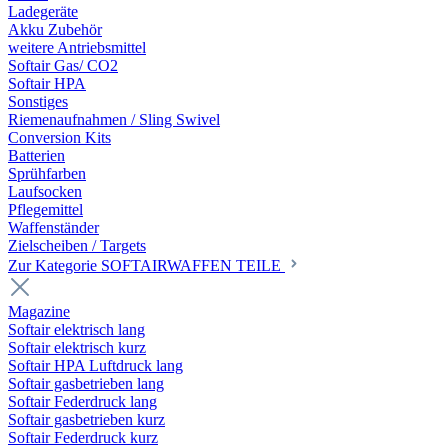
Ladegeräte
Akku Zubehör
weitere Antriebsmittel
Softair Gas/ CO2
Softair HPA
Sonstiges
Riemenaufnahmen / Sling Swivel
Conversion Kits
Batterien
Sprühfarben
Laufsocken
Pflegemittel
Waffenständer
Zielscheiben / Targets
Zur Kategorie SOFTAIRWAFFEN TEILE
Magazine
Softair elektrisch lang
Softair elektrisch kurz
Softair HPA Luftdruck lang
Softair gasbetrieben lang
Softair Federdruck lang
Softair gasbetrieben kurz
Softair Federdruck kurz