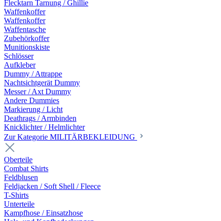
Flecktarn Tarnung / Ghillie
Waffenkoffer
Waffenkoffer
Waffentasche
Zubehörkoffer
Munitionskiste
Schlösser
Aufkleber
Dummy / Attrappe
Nachtsichtgerät Dummy
Messer / Axt Dummy
Andere Dummies
Markierung / Licht
Deathrags / Armbinden
Knicklichter / Helmlichter
Zur Kategorie MILITÄRBEKLEIDUNG
Oberteile
Combat Shirts
Feldblusen
Feldjacken / Soft Shell / Fleece
T-Shirts
Unterteile
Kampfhose / Einsatzhose