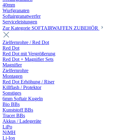
40mm
Wurfgranaten
Softairgranatwerfer
Serviceleistungen
Zur Kategorie SOFTAIRWAFFEN ZUBEHÖR
Zielfernrohre / Red Dot
Red Dot
Red Dot mit Vergrößerung
Red Dot + Magnifier Sets
Magnifier
Zielfernrohre
Montagen
Red Dot Erhöhung / Riser
Killflash / Protektor
Sonstiges
6mm Softair Kugeln
Bio BBs
Kunststoff BBs
Tracer BBs
Akkus / Ladegeräte
LiPo
NiMH
Li-Ion