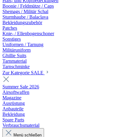
Hals- und Kopfbedeckungen
Boonie / Feldmütze / Caps
Shemags / Militär Schal
Sturmhaube / Balaclava
Bekleidungszubehör
Patches
Knie- / Ellenbogenschoner
Sonstiges
Uniformen / Tarnung
Militäruniform
Ghillie Suits
Tarnmaterial
Tarnschminke
Zur Kategorie SALE
Summer Sale 2026
Airsoftwaffen
Magazine
Ausrüstung
Anbauteile
Bekleidung
Spare Parts
Verbrauchsmaterial
Menü schließen