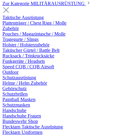
Zur Kategorie MILITÄRAUSRÜSTUNG
Taktische Ausrüstung
Plattenträger / Chest Rigg / Molle
Zubehör
Pouches / Magazintasche / Molle
Tragegurte / Slings
Holster / Holsterzubehör
Taktischer Gürtel / Battle Belt
Rucksack / Trinkrucksäcke
Funkgeräte / Headsets
Speed CQB / CQB Airsoft
Outdoor
Schutzausrüstung
Helme / Helm Zubehör
Gehörschutz
Schutzbrillen
Paintball Masken
Schutzmasken
Handschuhe
Handschuhe Frauen
Bundeswehr Shop
Flecktarn Taktische Ausrüstung
Flecktarn Uniformen