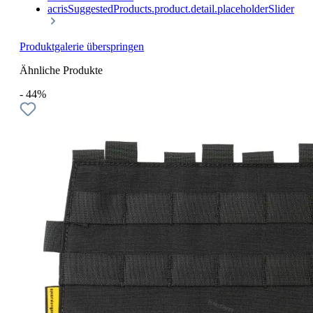
acrisSuggestedProducts.product.detail.placeholderSlider
Produktgalerie überspringen
Ähnliche Produkte
- 44%