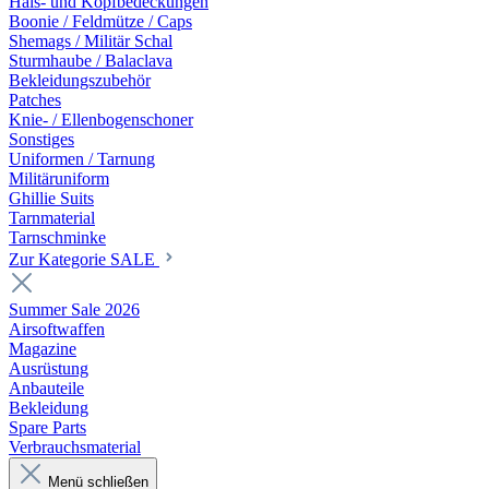
Hals- und Kopfbedeckungen
Boonie / Feldmütze / Caps
Shemags / Militär Schal
Sturmhaube / Balaclava
Bekleidungszubehör
Patches
Knie- / Ellenbogenschoner
Sonstiges
Uniformen / Tarnung
Militäruniform
Ghillie Suits
Tarnmaterial
Tarnschminke
Zur Kategorie SALE
Summer Sale 2026
Airsoftwaffen
Magazine
Ausrüstung
Anbauteile
Bekleidung
Spare Parts
Verbrauchsmaterial
Menü schließen