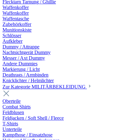
Flecktarn Tarnung / Ghillie
Waffenkoffer
Waffenkoffer
Waffentasche
Zubehörkoffer
Munitionskiste
Schlösser
Aufkleber
Dummy / Attrappe
Nachtsichtgerät Dummy
Messer / Axt Dummy
Andere Dummies
Markierung / Licht
Deathrags / Armbinden
Knicklichter / Helmlichter
Zur Kategorie MILITÄRBEKLEIDUNG
Oberteile
Combat Shirts
Feldblusen
Feldjacken / Soft Shell / Fleece
T-Shirts
Unterteile
Kampfhose / Einsatzhose