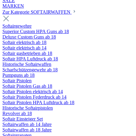
SALE
MARKEN
Zur Kategorie SOFTAIRWAFFEN
Softairgewehre
Superior Custom HPA Guns ab 18
Deluxe Custom Guns ab 18
Softair elektrisch ab 18
Softair elektrisch ab 14
Softair gasbetrieben ab 18
Softair HPA Luftdruck ab 18
Historische Softairwaffen
Scharfschützengewehr ab 18
Pumpguns ab 18
Softair Pistolen
Softair Pistolen Gas ab 18
Softair Pistolen elektrisch ab 14
Softair Pistolen Federdruck ab 14
Softair Pistolen HPA Luftdruck ab 18
Historische Softairpistolen
Revolver ab 18
Softair Einsteiger Set
Softairwaffen ab 14 Jahre
Softairwaffen ab 18 Jahre
Softairgranaten