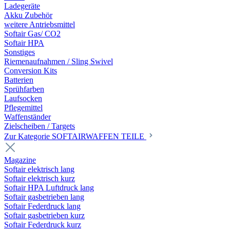
Ladegeräte
Akku Zubehör
weitere Antriebsmittel
Softair Gas/ CO2
Softair HPA
Sonstiges
Riemenaufnahmen / Sling Swivel
Conversion Kits
Batterien
Sprühfarben
Laufsocken
Pflegemittel
Waffenständer
Zielscheiben / Targets
Zur Kategorie SOFTAIRWAFFEN TEILE
Magazine
Softair elektrisch lang
Softair elektrisch kurz
Softair HPA Luftdruck lang
Softair gasbetrieben lang
Softair Federdruck lang
Softair gasbetrieben kurz
Softair Federdruck kurz