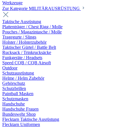
Werkzeuge
Zur Kategorie MILITÄRAUSRÜSTUNG
Taktische Ausrüstung
Plattenträger / Chest Rigg / Molle
Pouches / Magazintasche / Molle
Tragegurte / Slings
Holster / Holsterzubehör
Taktischer Gürtel / Battle Belt
Rucksack / Trinkrucksäcke
Funkgeräte / Headsets
Speed CQB / CQB Airsoft
Outdoor
Schutzausrüstung
Helme / Helm Zubehör
Gehörschutz
Schutzbrillen
Paintball Masken
Schutzmasken
Handschuhe
Handschuhe Frauen
Bundeswehr Shop
Flecktarn Taktische Ausrüstung
Flecktarn Uniformen