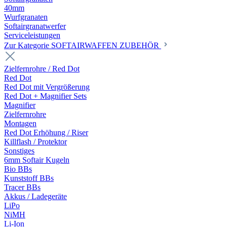
40mm
Wurfgranaten
Softairgranatwerfer
Serviceleistungen
Zur Kategorie SOFTAIRWAFFEN ZUBEHÖR
Zielfernrohre / Red Dot
Red Dot
Red Dot mit Vergrößerung
Red Dot + Magnifier Sets
Magnifier
Zielfernrohre
Montagen
Red Dot Erhöhung / Riser
Killflash / Protektor
Sonstiges
6mm Softair Kugeln
Bio BBs
Kunststoff BBs
Tracer BBs
Akkus / Ladegeräte
LiPo
NiMH
Li-Ion