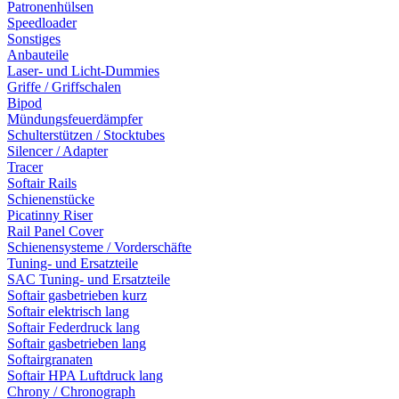
Patronenhülsen
Speedloader
Sonstiges
Anbauteile
Laser- und Licht-Dummies
Griffe / Griffschalen
Bipod
Mündungsfeuerdämpfer
Schulterstützen / Stocktubes
Silencer / Adapter
Tracer
Softair Rails
Schienenstücke
Picatinny Riser
Rail Panel Cover
Schienensysteme / Vorderschäfte
Tuning- und Ersatzteile
SAC Tuning- und Ersatzteile
Softair gasbetrieben kurz
Softair elektrisch lang
Softair Federdruck lang
Softair gasbetrieben lang
Softairgranaten
Softair HPA Luftdruck lang
Chrony / Chronograph