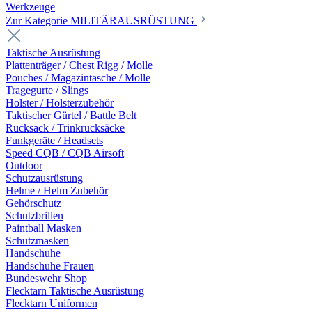
Werkzeuge
Zur Kategorie MILITÄRAUSRÜSTUNG
Taktische Ausrüstung
Plattenträger / Chest Rigg / Molle
Pouches / Magazintasche / Molle
Tragegurte / Slings
Holster / Holsterzubehör
Taktischer Gürtel / Battle Belt
Rucksack / Trinkrucksäcke
Funkgeräte / Headsets
Speed CQB / CQB Airsoft
Outdoor
Schutzausrüstung
Helme / Helm Zubehör
Gehörschutz
Schutzbrillen
Paintball Masken
Schutzmasken
Handschuhe
Handschuhe Frauen
Bundeswehr Shop
Flecktarn Taktische Ausrüstung
Flecktarn Uniformen