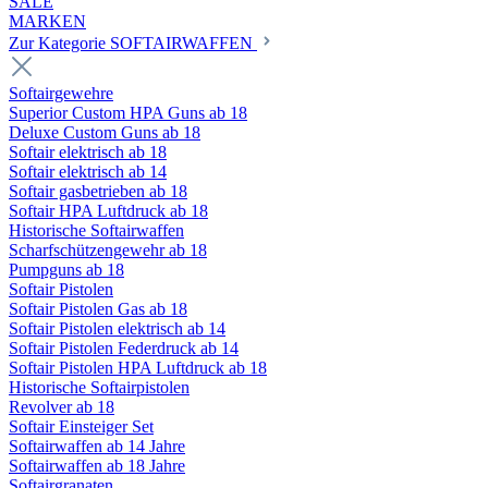
SALE
MARKEN
Zur Kategorie SOFTAIRWAFFEN
Softairgewehre
Superior Custom HPA Guns ab 18
Deluxe Custom Guns ab 18
Softair elektrisch ab 18
Softair elektrisch ab 14
Softair gasbetrieben ab 18
Softair HPA Luftdruck ab 18
Historische Softairwaffen
Scharfschützengewehr ab 18
Pumpguns ab 18
Softair Pistolen
Softair Pistolen Gas ab 18
Softair Pistolen elektrisch ab 14
Softair Pistolen Federdruck ab 14
Softair Pistolen HPA Luftdruck ab 18
Historische Softairpistolen
Revolver ab 18
Softair Einsteiger Set
Softairwaffen ab 14 Jahre
Softairwaffen ab 18 Jahre
Softairgranaten