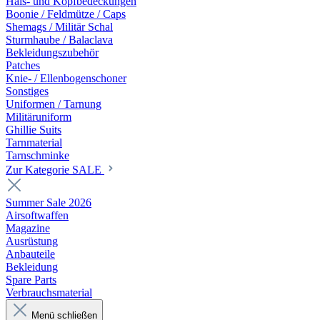
Hals- und Kopfbedeckungen
Boonie / Feldmütze / Caps
Shemags / Militär Schal
Sturmhaube / Balaclava
Bekleidungszubehör
Patches
Knie- / Ellenbogenschoner
Sonstiges
Uniformen / Tarnung
Militäruniform
Ghillie Suits
Tarnmaterial
Tarnschminke
Zur Kategorie SALE
Summer Sale 2026
Airsoftwaffen
Magazine
Ausrüstung
Anbauteile
Bekleidung
Spare Parts
Verbrauchsmaterial
Menü schließen