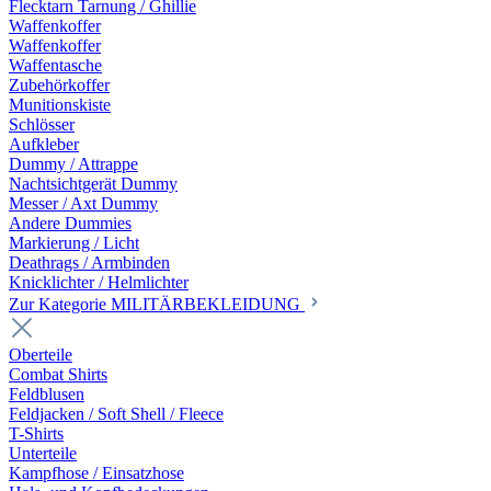
Flecktarn Tarnung / Ghillie
Waffenkoffer
Waffenkoffer
Waffentasche
Zubehörkoffer
Munitionskiste
Schlösser
Aufkleber
Dummy / Attrappe
Nachtsichtgerät Dummy
Messer / Axt Dummy
Andere Dummies
Markierung / Licht
Deathrags / Armbinden
Knicklichter / Helmlichter
Zur Kategorie MILITÄRBEKLEIDUNG
Oberteile
Combat Shirts
Feldblusen
Feldjacken / Soft Shell / Fleece
T-Shirts
Unterteile
Kampfhose / Einsatzhose