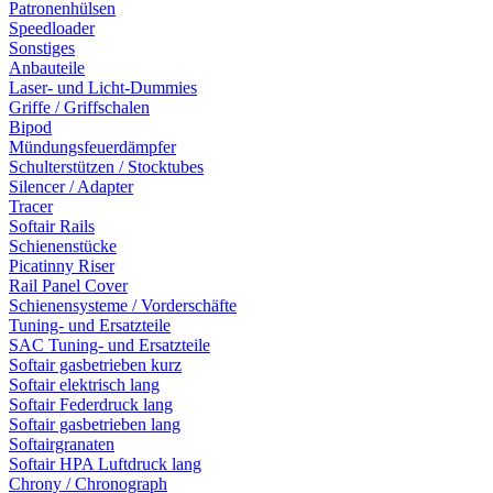
Patronenhülsen
Speedloader
Sonstiges
Anbauteile
Laser- und Licht-Dummies
Griffe / Griffschalen
Bipod
Mündungsfeuerdämpfer
Schulterstützen / Stocktubes
Silencer / Adapter
Tracer
Softair Rails
Schienenstücke
Picatinny Riser
Rail Panel Cover
Schienensysteme / Vorderschäfte
Tuning- und Ersatzteile
SAC Tuning- und Ersatzteile
Softair gasbetrieben kurz
Softair elektrisch lang
Softair Federdruck lang
Softair gasbetrieben lang
Softairgranaten
Softair HPA Luftdruck lang
Chrony / Chronograph