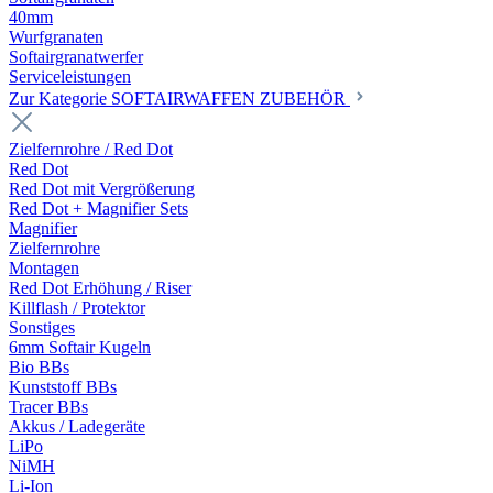
40mm
Wurfgranaten
Softairgranatwerfer
Serviceleistungen
Zur Kategorie SOFTAIRWAFFEN ZUBEHÖR
Zielfernrohre / Red Dot
Red Dot
Red Dot mit Vergrößerung
Red Dot + Magnifier Sets
Magnifier
Zielfernrohre
Montagen
Red Dot Erhöhung / Riser
Killflash / Protektor
Sonstiges
6mm Softair Kugeln
Bio BBs
Kunststoff BBs
Tracer BBs
Akkus / Ladegeräte
LiPo
NiMH
Li-Ion