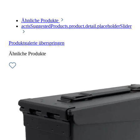
Ähnliche Produkte
acrisSuggestedProducts.product.detail.placeholderSlider
Produktgalerie überspringen
Ähnliche Produkte