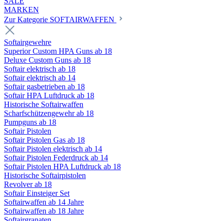
SALE
MARKEN
Zur Kategorie SOFTAIRWAFFEN
Softairgewehre
Superior Custom HPA Guns ab 18
Deluxe Custom Guns ab 18
Softair elektrisch ab 18
Softair elektrisch ab 14
Softair gasbetrieben ab 18
Softair HPA Luftdruck ab 18
Historische Softairwaffen
Scharfschützengewehr ab 18
Pumpguns ab 18
Softair Pistolen
Softair Pistolen Gas ab 18
Softair Pistolen elektrisch ab 14
Softair Pistolen Federdruck ab 14
Softair Pistolen HPA Luftdruck ab 18
Historische Softairpistolen
Revolver ab 18
Softair Einsteiger Set
Softairwaffen ab 14 Jahre
Softairwaffen ab 18 Jahre
Softairgranaten