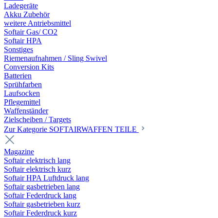
Ladegeräte
Akku Zubehör
weitere Antriebsmittel
Softair Gas/ CO2
Softair HPA
Sonstiges
Riemenaufnahmen / Sling Swivel
Conversion Kits
Batterien
Sprühfarben
Laufsocken
Pflegemittel
Waffenständer
Zielscheiben / Targets
Zur Kategorie SOFTAIRWAFFEN TEILE
Magazine
Softair elektrisch lang
Softair elektrisch kurz
Softair HPA Luftdruck lang
Softair gasbetrieben lang
Softair Federdruck lang
Softair gasbetrieben kurz
Softair Federdruck kurz