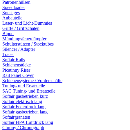
Patronenhülsen
Speedloader
Sonstiges
Anbauteile
Laser- und Licht-Dummies
Griffe / Griffschalen
Bipod
Mündungsfeuerdämpfer
Schulterstützen / Stocktubes
Silencer / Adapter
Tracer
Softair Rails
Schienenstücke
Picatinny Riser
Rail Panel Cover
Schienensysteme / Vorderschäfte
Tuning- und Ersatzteile
SAC Tuning- und Ersatzteile
Softair gasbetrieben kurz
Softair elektrisch lang
Softair Federdruck lang
Softair gasbetrieben lang
Softairgranaten
Softair HPA Luftdruck lang
Chrony / Chronograph