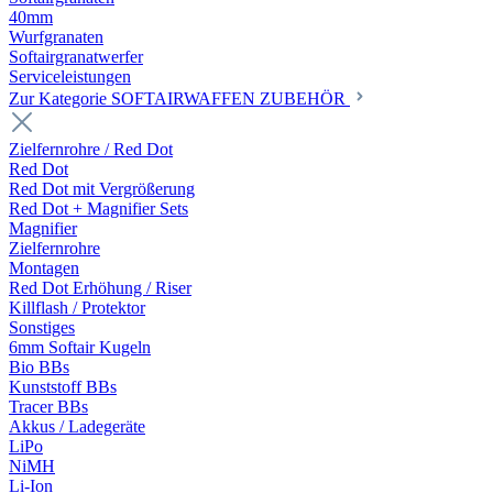
40mm
Wurfgranaten
Softairgranatwerfer
Serviceleistungen
Zur Kategorie SOFTAIRWAFFEN ZUBEHÖR
Zielfernrohre / Red Dot
Red Dot
Red Dot mit Vergrößerung
Red Dot + Magnifier Sets
Magnifier
Zielfernrohre
Montagen
Red Dot Erhöhung / Riser
Killflash / Protektor
Sonstiges
6mm Softair Kugeln
Bio BBs
Kunststoff BBs
Tracer BBs
Akkus / Ladegeräte
LiPo
NiMH
Li-Ion