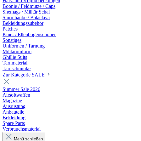
Hals- und Kopfbedeckungen
Boonie / Feldmütze / Caps
Shemags / Militär Schal
Sturmhaube / Balaclava
Bekleidungszubehör
Patches
Knie- / Ellenbogenschoner
Sonstiges
Uniformen / Tarnung
Militäruniform
Ghillie Suits
Tarnmaterial
Tarnschminke
Zur Kategorie SALE
Summer Sale 2026
Airsoftwaffen
Magazine
Ausrüstung
Anbauteile
Bekleidung
Spare Parts
Verbrauchsmaterial
Menü schließen