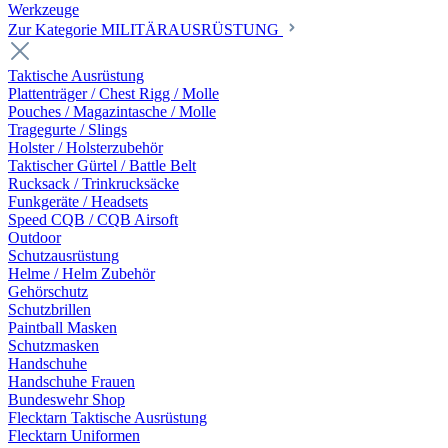
Werkzeuge
Zur Kategorie MILITÄRAUSRÜSTUNG
Taktische Ausrüstung
Plattenträger / Chest Rigg / Molle
Pouches / Magazintasche / Molle
Tragegurte / Slings
Holster / Holsterzubehör
Taktischer Gürtel / Battle Belt
Rucksack / Trinkrucksäcke
Funkgeräte / Headsets
Speed CQB / CQB Airsoft
Outdoor
Schutzausrüstung
Helme / Helm Zubehör
Gehörschutz
Schutzbrillen
Paintball Masken
Schutzmasken
Handschuhe
Handschuhe Frauen
Bundeswehr Shop
Flecktarn Taktische Ausrüstung
Flecktarn Uniformen