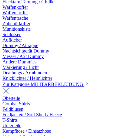
Flecktarn Tarnung / Ghillie
Waffenkoffer
Waffenkoffer
Waffentasche
Zubehörkoffer
Munitionskiste
Schlösser
Aufkleber
Dummy / Attrappe
Nachtsichtgerät Dummy
Messer / Axt Dummy
Andere Dummies
Markierung / Licht
Deathrags / Armbinden
Knicklichter / Helmlichter
Zur Kategorie MILITÄRBEKLEIDUNG
Oberteile
Combat Shirts
Feldblusen
Feldjacken / Soft Shell / Fleece
T-Shirts
Unterteile
Kampfhose / Einsatzhose