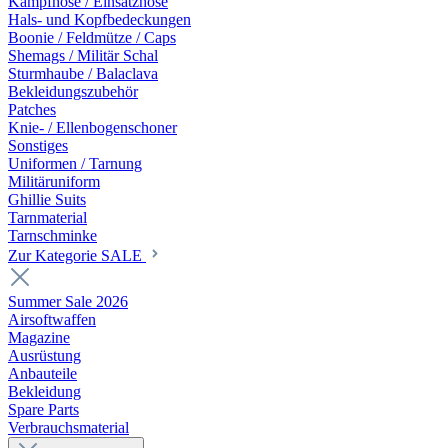
Kampfhose / Einsatzhose
Hals- und Kopfbedeckungen
Boonie / Feldmütze / Caps
Shemags / Militär Schal
Sturmhaube / Balaclava
Bekleidungszubehör
Patches
Knie- / Ellenbogenschoner
Sonstiges
Uniformen / Tarnung
Militäruniform
Ghillie Suits
Tarnmaterial
Tarnschminke
Zur Kategorie SALE
Summer Sale 2026
Airsoftwaffen
Magazine
Ausrüstung
Anbauteile
Bekleidung
Spare Parts
Verbrauchsmaterial