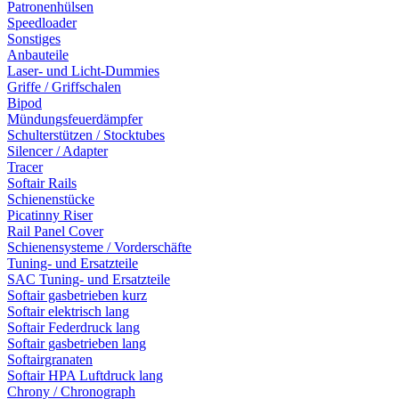
Patronenhülsen
Speedloader
Sonstiges
Anbauteile
Laser- und Licht-Dummies
Griffe / Griffschalen
Bipod
Mündungsfeuerdämpfer
Schulterstützen / Stocktubes
Silencer / Adapter
Tracer
Softair Rails
Schienenstücke
Picatinny Riser
Rail Panel Cover
Schienensysteme / Vorderschäfte
Tuning- und Ersatzteile
SAC Tuning- und Ersatzteile
Softair gasbetrieben kurz
Softair elektrisch lang
Softair Federdruck lang
Softair gasbetrieben lang
Softairgranaten
Softair HPA Luftdruck lang
Chrony / Chronograph