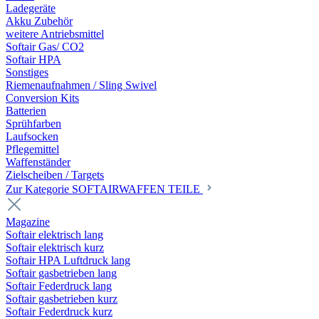
Ladegeräte
Akku Zubehör
weitere Antriebsmittel
Softair Gas/ CO2
Softair HPA
Sonstiges
Riemenaufnahmen / Sling Swivel
Conversion Kits
Batterien
Sprühfarben
Laufsocken
Pflegemittel
Waffenständer
Zielscheiben / Targets
Zur Kategorie SOFTAIRWAFFEN TEILE
Magazine
Softair elektrisch lang
Softair elektrisch kurz
Softair HPA Luftdruck lang
Softair gasbetrieben lang
Softair Federdruck lang
Softair gasbetrieben kurz
Softair Federdruck kurz