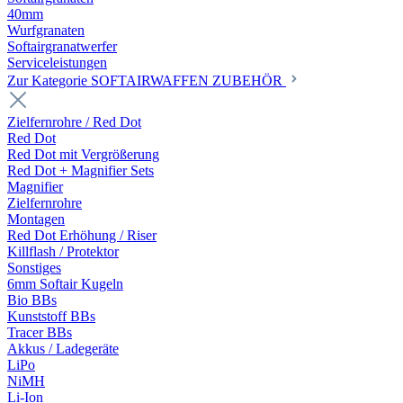
40mm
Wurfgranaten
Softairgranatwerfer
Serviceleistungen
Zur Kategorie SOFTAIRWAFFEN ZUBEHÖR
Zielfernrohre / Red Dot
Red Dot
Red Dot mit Vergrößerung
Red Dot + Magnifier Sets
Magnifier
Zielfernrohre
Montagen
Red Dot Erhöhung / Riser
Killflash / Protektor
Sonstiges
6mm Softair Kugeln
Bio BBs
Kunststoff BBs
Tracer BBs
Akkus / Ladegeräte
LiPo
NiMH
Li-Ion