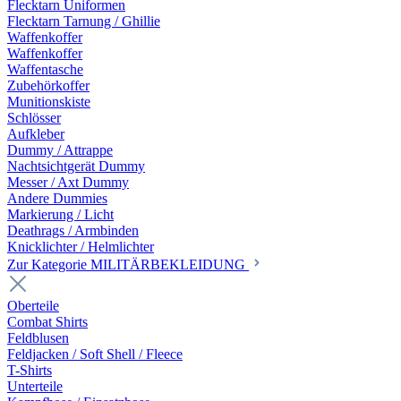
Flecktarn Uniformen
Flecktarn Tarnung / Ghillie
Waffenkoffer
Waffenkoffer
Waffentasche
Zubehörkoffer
Munitionskiste
Schlösser
Aufkleber
Dummy / Attrappe
Nachtsichtgerät Dummy
Messer / Axt Dummy
Andere Dummies
Markierung / Licht
Deathrags / Armbinden
Knicklichter / Helmlichter
Zur Kategorie MILITÄRBEKLEIDUNG
Oberteile
Combat Shirts
Feldblusen
Feldjacken / Soft Shell / Fleece
T-Shirts
Unterteile