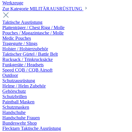
Werkzeuge
Zur Kategorie MILITÄRAUSRÜSTUNG
Taktische Ausrüstung
Plattenträger / Chest Rigg / Molle
Pouches / Magazintasche / Molle
Medic Pouches
Tragegurte / Slings
Holster / Holsterzubehör
Taktischer Gürtel / Battle Belt
Rucksack / Trinkrucksäcke
Funkgeräte / Headsets
Speed CQB / CQB Airsoft
Outdoor
Schutzausrüstung
Helme / Helm Zubehör
Gehörschutz
Schutzbrillen
Paintball Masken
Schutzmasken
Handschuhe
Handschuhe Frauen
Bundeswehr Shop
Flecktarn Taktische Ausrüstung