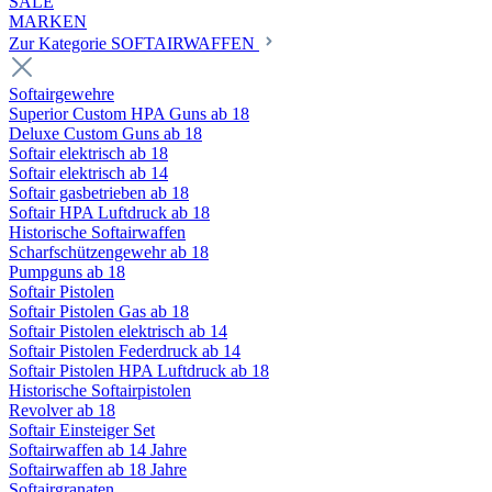
SALE
MARKEN
Zur Kategorie SOFTAIRWAFFEN
Softairgewehre
Superior Custom HPA Guns ab 18
Deluxe Custom Guns ab 18
Softair elektrisch ab 18
Softair elektrisch ab 14
Softair gasbetrieben ab 18
Softair HPA Luftdruck ab 18
Historische Softairwaffen
Scharfschützengewehr ab 18
Pumpguns ab 18
Softair Pistolen
Softair Pistolen Gas ab 18
Softair Pistolen elektrisch ab 14
Softair Pistolen Federdruck ab 14
Softair Pistolen HPA Luftdruck ab 18
Historische Softairpistolen
Revolver ab 18
Softair Einsteiger Set
Softairwaffen ab 14 Jahre
Softairwaffen ab 18 Jahre
Softairgranaten