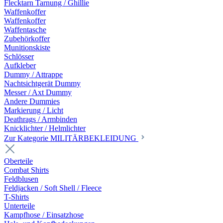
Flecktarn Tarnung / Ghillie
Waffenkoffer
Waffenkoffer
Waffentasche
Zubehörkoffer
Munitionskiste
Schlösser
Aufkleber
Dummy / Attrappe
Nachtsichtgerät Dummy
Messer / Axt Dummy
Andere Dummies
Markierung / Licht
Deathrags / Armbinden
Knicklichter / Helmlichter
Zur Kategorie MILITÄRBEKLEIDUNG
Oberteile
Combat Shirts
Feldblusen
Feldjacken / Soft Shell / Fleece
T-Shirts
Unterteile
Kampfhose / Einsatzhose