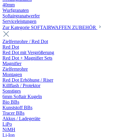
40mm
Wurfgranaten
Softairgranatwerfer
Serviceleistungen
Zur Kategorie SOFTAIRWAFFEN ZUBEHÖR
Zielfernrohre / Red Dot
Red Dot
Red Dot mit Vergrößerung
Red Dot + Magnifier Sets
Magnifier
Zielfernrohre
Montagen
Red Dot Erhöhung / Riser
Killflash / Protektor
Sonstiges
6mm Softair Kugeln
Bio BBs
Kunststoff BBs
Tracer BBs
Akkus / Ladegeräte
LiPo
NiMH
Li-Ion