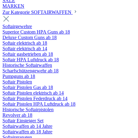
SALE
MARKEN
Zur Kategorie SOFTAIRWAFFEN
Softairgewehre
Superior Custom HPA Guns ab 18
Deluxe Custom Guns ab 18
Softair elektrisch ab 18
Softair elektrisch ab 14
Softair gasbetrieben ab 18
Softair HPA Luftdruck ab 18
Historische Softairwaffen
Scharfschützengewehr ab 18
Pumpguns ab 18
Softair Pistolen
Softair Pistolen Gas ab 18
Softair Pistolen elektrisch ab 14
Softair Pistolen Federdruck ab 14
Softair Pistolen HPA Luftdruck ab 18
Historische Softairpistolen
Revolver ab 18
Softair Einsteiger Set
Softairwaffen ab 14 Jahre
Softairwaffen ab 18 Jahre
Softairgranaten