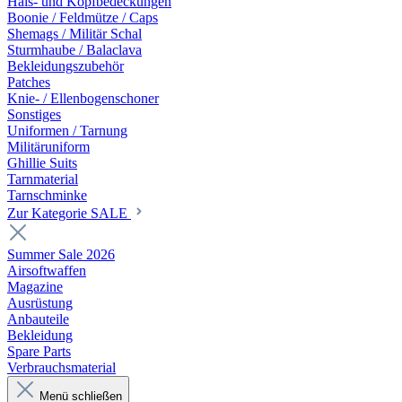
Hals- und Kopfbedeckungen
Boonie / Feldmütze / Caps
Shemags / Militär Schal
Sturmhaube / Balaclava
Bekleidungszubehör
Patches
Knie- / Ellenbogenschoner
Sonstiges
Uniformen / Tarnung
Militäruniform
Ghillie Suits
Tarnmaterial
Tarnschminke
Zur Kategorie SALE
Summer Sale 2026
Airsoftwaffen
Magazine
Ausrüstung
Anbauteile
Bekleidung
Spare Parts
Verbrauchsmaterial
Menü schließen