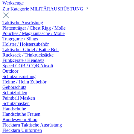
Werkzeuge
Zur Kategorie MILITÄRAUSRÜSTUNG
Taktische Ausrüstung
Plattenträger / Chest Rigg / Molle
Pouches / Magazintasche / Molle
Tragegurte / Slings
Holster / Holsterzubehör
Taktischer Gürtel / Battle Belt
Rucksack / Trinkrucksäcke
Funkgeräte / Headsets
Speed CQB / CQB Airsoft
Outdoor
Schutzausrüstung
Helme / Helm Zubehör
Gehörschutz
Schutzbrillen
Paintball Masken
Schutzmasken
Handschuhe
Handschuhe Frauen
Bundeswehr Shop
Flecktarn Taktische Ausrüstung
Flecktarn Uniformen