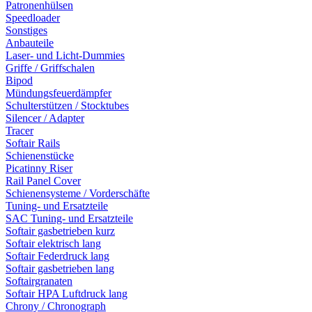
Patronenhülsen
Speedloader
Sonstiges
Anbauteile
Laser- und Licht-Dummies
Griffe / Griffschalen
Bipod
Mündungsfeuerdämpfer
Schulterstützen / Stocktubes
Silencer / Adapter
Tracer
Softair Rails
Schienenstücke
Picatinny Riser
Rail Panel Cover
Schienensysteme / Vorderschäfte
Tuning- und Ersatzteile
SAC Tuning- und Ersatzteile
Softair gasbetrieben kurz
Softair elektrisch lang
Softair Federdruck lang
Softair gasbetrieben lang
Softairgranaten
Softair HPA Luftdruck lang
Chrony / Chronograph