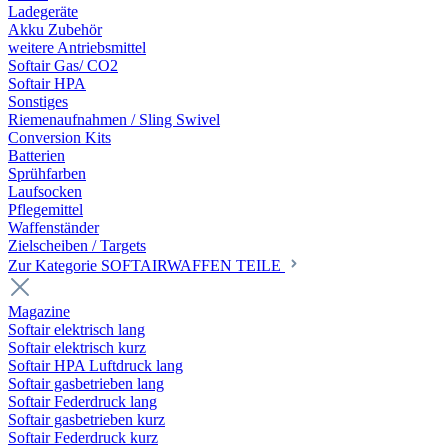
Ladegeräte
Akku Zubehör
weitere Antriebsmittel
Softair Gas/ CO2
Softair HPA
Sonstiges
Riemenaufnahmen / Sling Swivel
Conversion Kits
Batterien
Sprühfarben
Laufsocken
Pflegemittel
Waffenständer
Zielscheiben / Targets
Zur Kategorie SOFTAIRWAFFEN TEILE
Magazine
Softair elektrisch lang
Softair elektrisch kurz
Softair HPA Luftdruck lang
Softair gasbetrieben lang
Softair Federdruck lang
Softair gasbetrieben kurz
Softair Federdruck kurz