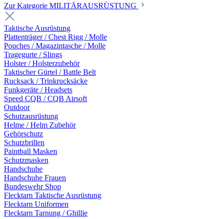
Zur Kategorie MILITÄRAUSRÜSTUNG
Taktische Ausrüstung
Plattenträger / Chest Rigg / Molle
Pouches / Magazintasche / Molle
Tragegurte / Slings
Holster / Holsterzubehör
Taktischer Gürtel / Battle Belt
Rucksack / Trinkrucksäcke
Funkgeräte / Headsets
Speed CQB / CQB Airsoft
Outdoor
Schutzausrüstung
Helme / Helm Zubehör
Gehörschutz
Schutzbrillen
Paintball Masken
Schutzmasken
Handschuhe
Handschuhe Frauen
Bundeswehr Shop
Flecktarn Taktische Ausrüstung
Flecktarn Uniformen
Flecktarn Tarnung / Ghillie