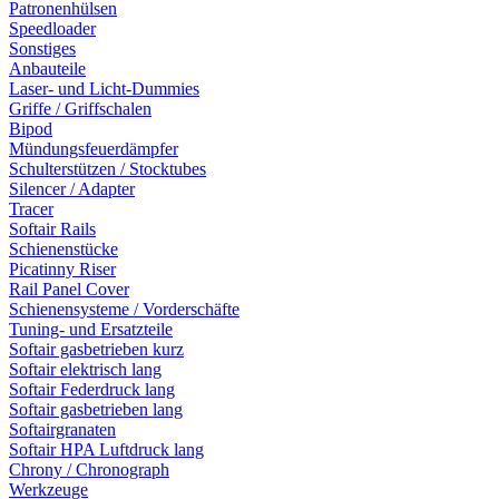
Patronenhülsen
Speedloader
Sonstiges
Anbauteile
Laser- und Licht-Dummies
Griffe / Griffschalen
Bipod
Mündungsfeuerdämpfer
Schulterstützen / Stocktubes
Silencer / Adapter
Tracer
Softair Rails
Schienenstücke
Picatinny Riser
Rail Panel Cover
Schienensysteme / Vorderschäfte
Tuning- und Ersatzteile
Softair gasbetrieben kurz
Softair elektrisch lang
Softair Federdruck lang
Softair gasbetrieben lang
Softairgranaten
Softair HPA Luftdruck lang
Chrony / Chronograph
Werkzeuge