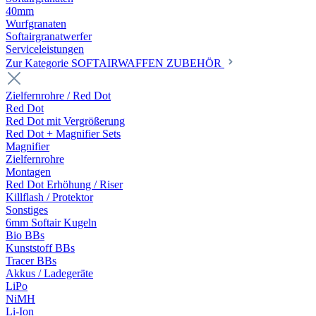
40mm
Wurfgranaten
Softairgranatwerfer
Serviceleistungen
Zur Kategorie SOFTAIRWAFFEN ZUBEHÖR
Zielfernrohre / Red Dot
Red Dot
Red Dot mit Vergrößerung
Red Dot + Magnifier Sets
Magnifier
Zielfernrohre
Montagen
Red Dot Erhöhung / Riser
Killflash / Protektor
Sonstiges
6mm Softair Kugeln
Bio BBs
Kunststoff BBs
Tracer BBs
Akkus / Ladegeräte
LiPo
NiMH
Li-Ion