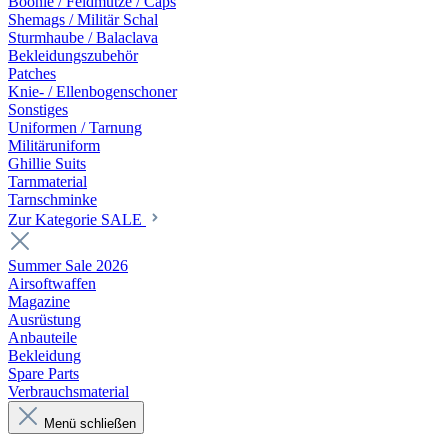
Boonie / Feldmütze / Caps
Shemags / Militär Schal
Sturmhaube / Balaclava
Bekleidungszubehör
Patches
Knie- / Ellenbogenschoner
Sonstiges
Uniformen / Tarnung
Militäruniform
Ghillie Suits
Tarnmaterial
Tarnschminke
Zur Kategorie SALE
Summer Sale 2026
Airsoftwaffen
Magazine
Ausrüstung
Anbauteile
Bekleidung
Spare Parts
Verbrauchsmaterial
Menü schließen