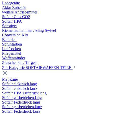
Ladegeräte
Akku Zubehör
weitere Antriebsmittel
Softair Gas/ CO2
Softair HPA
Sonstiges
Riemenaufnahmen / Sling Swivel
Conversion Kits
Batterien
Sprühfarben
Laufsocken
Pflegemittel
Waffenständer
Zielscheiben / Targets
Zur Kategorie SOFTAIRWAFFEN TEILE
Magazine
Softair elektrisch lang
Softair elektrisch kurz
Softair HPA Luftdruck lang
Softair gasbetrieben lang
Softair Federdruck lang
Softair gasbetrieben kurz
Softair Federdruck kurz