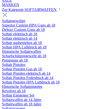
SALE
MARKEN
Zur Kategorie SOFTAIRWAFFEN
Softairgewehre
Superior Custom HPA Guns ab 18
Deluxe Custom Guns ab 18
Softair elektrisch ab 18
Softair elektrisch ab 14
Softair gasbetrieben ab 18
Softair HPA Luftdruck ab 18
Historische Softairwaffen
Scharfschützengewehr ab 18
Pumpguns ab 18
Softair Pistolen
Softair Pistolen Gas ab 18
Softair Pistolen elektrisch ab 14
Softair Pistolen Federdruck ab 14
Softair Pistolen HPA Luftdruck ab 18
Historische Softairpistolen
Revolver ab 18
Softair Einsteiger Set
Softairwaffen ab 14 Jahre
Softairwaffen ab 18 Jahre
Softairgranaten