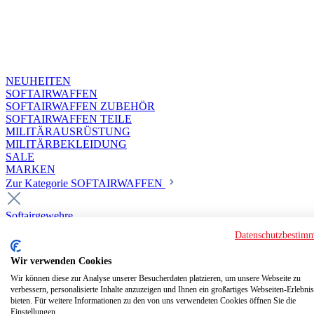
NEUHEITEN
SOFTAIRWAFFEN
SOFTAIRWAFFEN ZUBEHÖR
SOFTAIRWAFFEN TEILE
MILITÄRAUSRÜSTUNG
MILITÄRBEKLEIDUNG
SALE
MARKEN
Zur Kategorie SOFTAIRWAFFEN
Softairgewehre
Superior Custom HPA Guns ab 18
Datenschutzbestim
Deluxe Custom Guns ab 18
Softair elektrisch ab 18
Wir verwenden Cookies
Softair elektrisch ab 14
Softair gasbetrieben ab 18
Wir können diese zur Analyse unserer Besucherdaten platzieren, um unsere Webseite zu
verbessern, personalisierte Inhalte anzuzeigen und Ihnen ein großartiges Webseiten-Erlebnis
Softair HPA Luftdruck ab 18
bieten. Für weitere Informationen zu den von uns verwendeten Cookies öffnen Sie die
Historische Softairwaffen
Einstellungen.