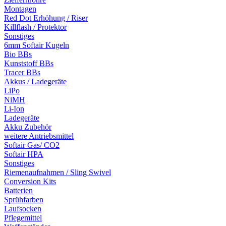
Montagen
Red Dot Erhöhung / Riser
Killflash / Protektor
Sonstiges
6mm Softair Kugeln
Bio BBs
Kunststoff BBs
Tracer BBs
Akkus / Ladegeräte
LiPo
NiMH
Li-Ion
Ladegeräte
Akku Zubehör
weitere Antriebsmittel
Softair Gas/ CO2
Softair HPA
Sonstiges
Riemenaufnahmen / Sling Swivel
Conversion Kits
Batterien
Sprühfarben
Laufsocken
Pflegemittel