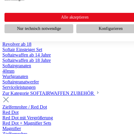
Scharfschützengewehr ab 18
Pumpguns ab 18
Softair Pistolen
Softair Pistolen Gas ab 18
Alle akzeptieren
Softair Pistolen elektrisch ab 14
Softair Pistolen Federdruck ab 14
Nur technisch notwendige
Konfigurieren
Softair Pistolen HPA Luftdruck ab 18
Historische Softairpistolen
Revolver ab 18
Softair Einsteiger Set
Softairwaffen ab 14 Jahre
Softairwaffen ab 18 Jahre
Softairgranaten
40mm
Wurfgranaten
Softairgranatwerfer
Serviceleistungen
Zur Kategorie SOFTAIRWAFFEN ZUBEHÖR
Zielfernrohre / Red Dot
Red Dot
Red Dot mit Vergrößerung
Red Dot + Magnifier Sets
Magnifier
Zielfernrohre