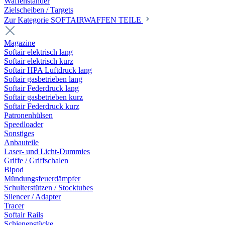
Waffenständer
Zielscheiben / Targets
Zur Kategorie SOFTAIRWAFFEN TEILE
Magazine
Softair elektrisch lang
Softair elektrisch kurz
Softair HPA Luftdruck lang
Softair gasbetrieben lang
Softair Federdruck lang
Softair gasbetrieben kurz
Softair Federdruck kurz
Patronenhülsen
Speedloader
Sonstiges
Anbauteile
Laser- und Licht-Dummies
Griffe / Griffschalen
Bipod
Mündungsfeuerdämpfer
Schulterstützen / Stocktubes
Silencer / Adapter
Tracer
Softair Rails
Schienenstücke