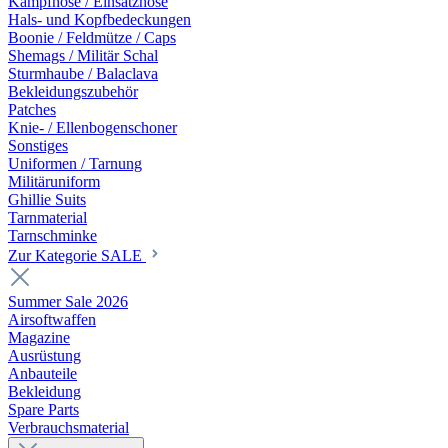
Kampfhose / Einsatzhose
Hals- und Kopfbedeckungen
Boonie / Feldmütze / Caps
Shemags / Militär Schal
Sturmhaube / Balaclava
Bekleidungszubehör
Patches
Knie- / Ellenbogenschoner
Sonstiges
Uniformen / Tarnung
Militäruniform
Ghillie Suits
Tarnmaterial
Tarnschminke
Zur Kategorie SALE
Summer Sale 2026
Airsoftwaffen
Magazine
Ausrüstung
Anbauteile
Bekleidung
Spare Parts
Verbrauchsmaterial