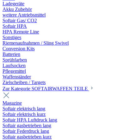
Ladegeräte
Akku Zubehör
weitere Antriebsmittel
Softair Gas/ CO2
Softair HPA
HPA Remote Line
Sonstiges
Riemenaufnahmen / Sling Swivel
Conversion Kits
Batterien
Sprühfarben
Laufsocken
Pflegemittel
Waffenständer
Zielscheiben / Targets
Zur Kategorie SOFTAIRWAFFEN TEILE
Magazine
Softair elektrisch lang
Softair elektrisch kurz
Softair HPA Luftdruck lang
Softair gasbetrieben lang
Softair Federdruck lang
Softair gasbetrieben kurz