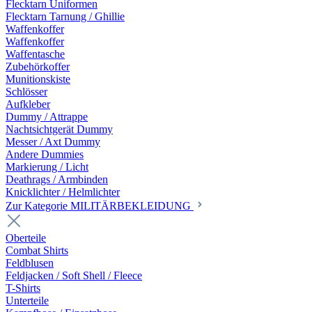
Flecktarn Uniformen
Flecktarn Tarnung / Ghillie
Waffenkoffer
Waffenkoffer
Waffentasche
Zubehörkoffer
Munitionskiste
Schlösser
Aufkleber
Dummy / Attrappe
Nachtsichtgerät Dummy
Messer / Axt Dummy
Andere Dummies
Markierung / Licht
Deathrags / Armbinden
Knicklichter / Helmlichter
Zur Kategorie MILITÄRBEKLEIDUNG
Oberteile
Combat Shirts
Feldblusen
Feldjacken / Soft Shell / Fleece
T-Shirts
Unterteile