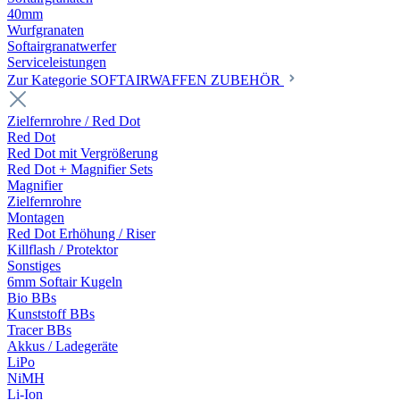
40mm
Wurfgranaten
Softairgranatwerfer
Serviceleistungen
Zur Kategorie SOFTAIRWAFFEN ZUBEHÖR
Zielfernrohre / Red Dot
Red Dot
Red Dot mit Vergrößerung
Red Dot + Magnifier Sets
Magnifier
Zielfernrohre
Montagen
Red Dot Erhöhung / Riser
Killflash / Protektor
Sonstiges
6mm Softair Kugeln
Bio BBs
Kunststoff BBs
Tracer BBs
Akkus / Ladegeräte
LiPo
NiMH
Li-Ion