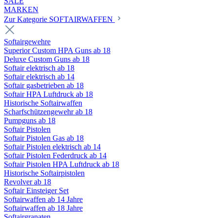
SALE
MARKEN
Zur Kategorie SOFTAIRWAFFEN
Softairgewehre
Superior Custom HPA Guns ab 18
Deluxe Custom Guns ab 18
Softair elektrisch ab 18
Softair elektrisch ab 14
Softair gasbetrieben ab 18
Softair HPA Luftdruck ab 18
Historische Softairwaffen
Scharfschützengewehr ab 18
Pumpguns ab 18
Softair Pistolen
Softair Pistolen Gas ab 18
Softair Pistolen elektrisch ab 14
Softair Pistolen Federdruck ab 14
Softair Pistolen HPA Luftdruck ab 18
Historische Softairpistolen
Revolver ab 18
Softair Einsteiger Set
Softairwaffen ab 14 Jahre
Softairwaffen ab 18 Jahre
Softairgranaten