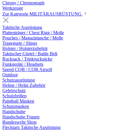
Chrony / Chronograph
Werkzeuge
Zur Kategorie MILITÄRAUSRÜSTUNG
Taktische Ausrüstung
Plattenträger / Chest Rigg / Molle
Pouches / Magazintasche / Molle
Tragegurte / Slings
Holster / Holsterzubehör
Taktischer Gürtel / Battle Belt
Rucksack / Trinkrucksäcke
Funkgeräte / Headsets
Speed CQB / CQB Airsoft
Outdoor
Schutzausrüstung
Helme / Helm Zubehör
Gehörschutz
Schutzbrillen
Paintball Masken
Schutzmasken
Handschuhe
Handschuhe Frauen
Bundeswehr Shop
Flecktarn Taktische Ausrüstung