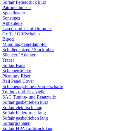
Softair Federdruck kurz
Patronenhülsen
Speedloader
Sonstiges
Anbauteile
Laser- und Licht-Dummies
Griffe / Griffschalen
Bipod
Mündungsfeuerdämpfer
Schulterstützen / Stocktubes
Silencer / Adapter
Tracer
Softair Rails
Schienenstücke
Picatinny Riser
Rail Panel Cover
Schienensysteme / Vorderschäfte
Tuning- und Ersatzteile
SAC Tuning- und Ersatzteile
Softair gasbetrieben kurz
Softair elektrisch lang
Softair Federdruck lang
Softair gasbetrieben lang
Softairgranaten
Softair HPA Luftdruck lang