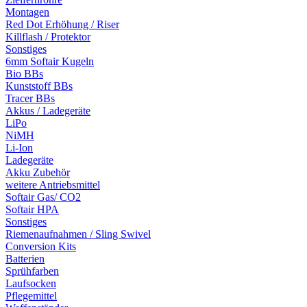
Montagen
Red Dot Erhöhung / Riser
Killflash / Protektor
Sonstiges
6mm Softair Kugeln
Bio BBs
Kunststoff BBs
Tracer BBs
Akkus / Ladegeräte
LiPo
NiMH
Li-Ion
Ladegeräte
Akku Zubehör
weitere Antriebsmittel
Softair Gas/ CO2
Softair HPA
Sonstiges
Riemenaufnahmen / Sling Swivel
Conversion Kits
Batterien
Sprühfarben
Laufsocken
Pflegemittel