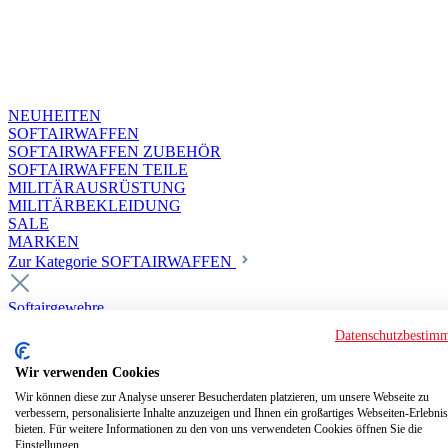
NEUHEITEN
SOFTAIRWAFFEN
SOFTAIRWAFFEN ZUBEHÖR
SOFTAIRWAFFEN TEILE
MILITÄRAUSRÜSTUNG
MILITÄRBEKLEIDUNG
SALE
MARKEN
Zur Kategorie SOFTAIRWAFFEN
Softairgewehre
Superior Custom HPA Guns ab 18
Datenschutzbestim
Deluxe Custom Guns ab 18
Softair elektrisch ab 18
Wir verwenden Cookies
Softair elektrisch ab 14
Softair gasbetrieben ab 18
Wir können diese zur Analyse unserer Besucherdaten platzieren, um unsere Webseite zu
verbessern, personalisierte Inhalte anzuzeigen und Ihnen ein großartiges Webseiten-Erlebnis
Softair HPA Luftdruck ab 18
bieten. Für weitere Informationen zu den von uns verwendeten Cookies öffnen Sie die
Historische Softairwaffen
Einstellungen.