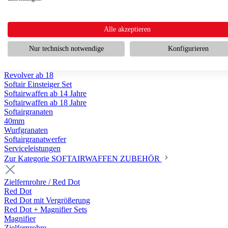
Scharfschützengewehr ab 18
Pumpguns ab 18
Softair Pistolen
Softair Pistolen Gas ab 18
Alle akzeptieren
Softair Pistolen elektrisch ab 14
Softair Pistolen Federdruck ab 14
Nur technisch notwendige
Konfigurieren
Softair Pistolen HPA Luftdruck ab 18
Historische Softairpistolen
Revolver ab 18
Softair Einsteiger Set
Softairwaffen ab 14 Jahre
Softairwaffen ab 18 Jahre
Softairgranaten
40mm
Wurfgranaten
Softairgranatwerfer
Serviceleistungen
Zur Kategorie SOFTAIRWAFFEN ZUBEHÖR
Zielfernrohre / Red Dot
Red Dot
Red Dot mit Vergrößerung
Red Dot + Magnifier Sets
Magnifier
Zielfernrohre