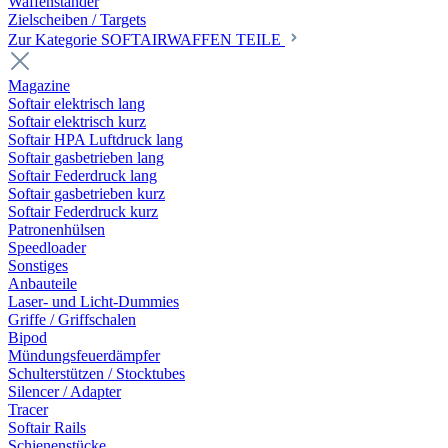
Waffenständer
Zielscheiben / Targets
Zur Kategorie SOFTAIRWAFFEN TEILE
Magazine
Softair elektrisch lang
Softair elektrisch kurz
Softair HPA Luftdruck lang
Softair gasbetrieben lang
Softair Federdruck lang
Softair gasbetrieben kurz
Softair Federdruck kurz
Patronenhülsen
Speedloader
Sonstiges
Anbauteile
Laser- und Licht-Dummies
Griffe / Griffschalen
Bipod
Mündungsfeuerdämpfer
Schulterstützen / Stocktubes
Silencer / Adapter
Tracer
Softair Rails
Schienenstücke