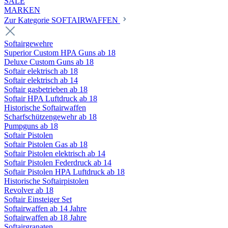
SALE
MARKEN
Zur Kategorie SOFTAIRWAFFEN
Softairgewehre
Superior Custom HPA Guns ab 18
Deluxe Custom Guns ab 18
Softair elektrisch ab 18
Softair elektrisch ab 14
Softair gasbetrieben ab 18
Softair HPA Luftdruck ab 18
Historische Softairwaffen
Scharfschützengewehr ab 18
Pumpguns ab 18
Softair Pistolen
Softair Pistolen Gas ab 18
Softair Pistolen elektrisch ab 14
Softair Pistolen Federdruck ab 14
Softair Pistolen HPA Luftdruck ab 18
Historische Softairpistolen
Revolver ab 18
Softair Einsteiger Set
Softairwaffen ab 14 Jahre
Softairwaffen ab 18 Jahre
Softairgranaten