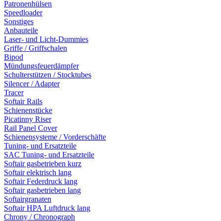
Patronenhülsen
Speedloader
Sonstiges
Anbauteile
Laser- und Licht-Dummies
Griffe / Griffschalen
Bipod
Mündungsfeuerdämpfer
Schulterstützen / Stocktubes
Silencer / Adapter
Tracer
Softair Rails
Schienenstücke
Picatinny Riser
Rail Panel Cover
Schienensysteme / Vorderschäfte
Tuning- und Ersatzteile
SAC Tuning- und Ersatzteile
Softair gasbetrieben kurz
Softair elektrisch lang
Softair Federdruck lang
Softair gasbetrieben lang
Softairgranaten
Softair HPA Luftdruck lang
Chrony / Chronograph