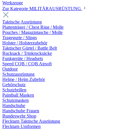
Werkzeuge
Zur Kategorie MILITÄRAUSRÜSTUNG
Taktische Ausrüstung
Plattenträger / Chest Rigg / Molle
Pouches / Magazintasche / Molle
Tragegurte / Slings
Holster / Holsterzubehör
Taktischer Gürtel / Battle Belt
Rucksack / Trinkrucksäcke
Funkgeräte / Headsets
Speed CQB / CQB Airsoft
Outdoor
Schutzausrüstung
Helme / Helm Zubehör
Gehörschutz
Schutzbrillen
Paintball Masken
Schutzmasken
Handschuhe
Handschuhe Frauen
Bundeswehr Shop
Flecktarn Taktische Ausrüstung
Flecktarn Uniformen