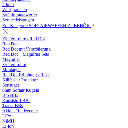
40mm
Wurfgranaten
Softairgranatwerfer
Serviceleistungen
Zur Kategorie SOFTAIRWAFFEN ZUBEHÖR
Zielfernrohre / Red Dot
Red Dot
Red Dot mit Vergrößerung
Red Dot + Magnifier Sets
Magnifier
Zielfernrohre
Montagen
Red Dot Erhöhung / Riser
Killflash / Protektor
Sonstiges
6mm Softair Kugeln
Bio BBs
Kunststoff BBs
Tracer BBs
Akkus / Ladegeräte
LiPo
NiMH
Li-Ion