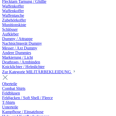
Flecktarn Tarnung / Ghillie
Waffenkoffer
Waffenkoffer
Waffentasche
Zubehörkoffer
Munitionskiste
Schlösser
Aufkleber
Dummy / Attrappe
Nachtsichtgerät Dummy
Messer / Axt Dummy
Andere Dummies
Markierung / Licht
Deathrags / Armbinden
Knicklichter / Helmlichter
Zur Kategorie MILITÄRBEKLEIDUNG
Oberteile
Combat Shirts
Feldblusen
Feldjacken / Soft Shell / Fleece
T-Shirts
Unterteile
Kampfhose / Einsatzhose