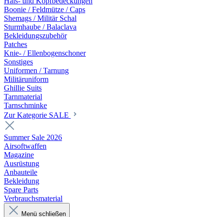
Hals- und Kopfbedeckungen
Boonie / Feldmütze / Caps
Shemags / Militär Schal
Sturmhaube / Balaclava
Bekleidungszubehör
Patches
Knie- / Ellenbogenschoner
Sonstiges
Uniformen / Tarnung
Militäruniform
Ghillie Suits
Tarnmaterial
Tarnschminke
Zur Kategorie SALE
Summer Sale 2026
Airsoftwaffen
Magazine
Ausrüstung
Anbauteile
Bekleidung
Spare Parts
Verbrauchsmaterial
Menü schließen