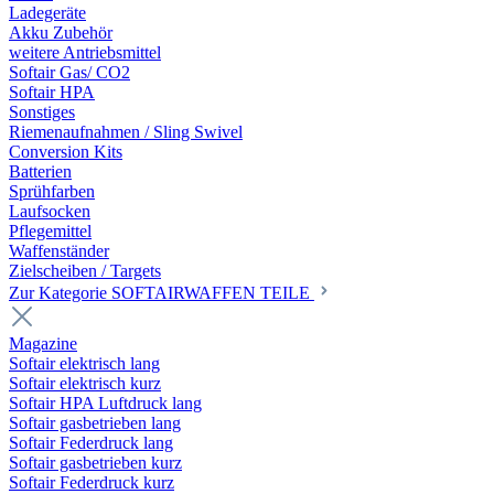
Ladegeräte
Akku Zubehör
weitere Antriebsmittel
Softair Gas/ CO2
Softair HPA
Sonstiges
Riemenaufnahmen / Sling Swivel
Conversion Kits
Batterien
Sprühfarben
Laufsocken
Pflegemittel
Waffenständer
Zielscheiben / Targets
Zur Kategorie SOFTAIRWAFFEN TEILE
Magazine
Softair elektrisch lang
Softair elektrisch kurz
Softair HPA Luftdruck lang
Softair gasbetrieben lang
Softair Federdruck lang
Softair gasbetrieben kurz
Softair Federdruck kurz