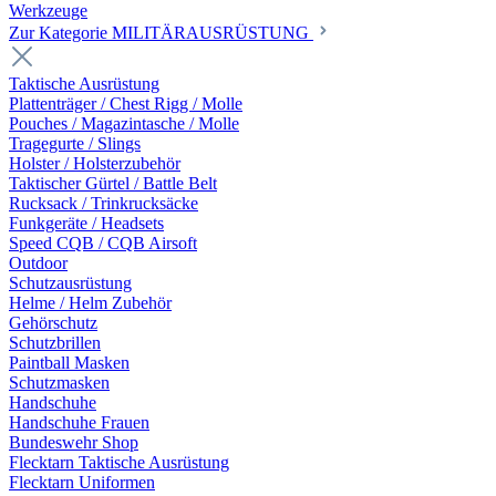
Werkzeuge
Zur Kategorie MILITÄRAUSRÜSTUNG
Taktische Ausrüstung
Plattenträger / Chest Rigg / Molle
Pouches / Magazintasche / Molle
Tragegurte / Slings
Holster / Holsterzubehör
Taktischer Gürtel / Battle Belt
Rucksack / Trinkrucksäcke
Funkgeräte / Headsets
Speed CQB / CQB Airsoft
Outdoor
Schutzausrüstung
Helme / Helm Zubehör
Gehörschutz
Schutzbrillen
Paintball Masken
Schutzmasken
Handschuhe
Handschuhe Frauen
Bundeswehr Shop
Flecktarn Taktische Ausrüstung
Flecktarn Uniformen