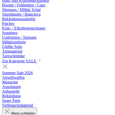
Hals- und Kopfbedeckungen
Boonie / Feldmütze / Caps
Shemags / Militär Schal
Sturmhaube / Balaclava
Bekleidungszubehör
Patches
Knie- / Ellenbogenschoner
Sonstiges
Uniformen / Tarnung
Militäruniform
Ghillie Suits
Tarnmaterial
Tarnschminke
Zur Kategorie SALE
Summer Sale 2026
Airsoftwaffen
Magazine
Ausrüstung
Anbauteile
Bekleidung
Spare Parts
Verbrauchsmaterial
Menü schließen