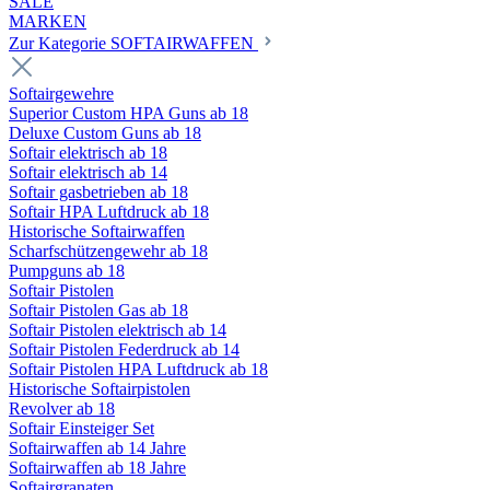
SALE
MARKEN
Zur Kategorie SOFTAIRWAFFEN
Softairgewehre
Superior Custom HPA Guns ab 18
Deluxe Custom Guns ab 18
Softair elektrisch ab 18
Softair elektrisch ab 14
Softair gasbetrieben ab 18
Softair HPA Luftdruck ab 18
Historische Softairwaffen
Scharfschützengewehr ab 18
Pumpguns ab 18
Softair Pistolen
Softair Pistolen Gas ab 18
Softair Pistolen elektrisch ab 14
Softair Pistolen Federdruck ab 14
Softair Pistolen HPA Luftdruck ab 18
Historische Softairpistolen
Revolver ab 18
Softair Einsteiger Set
Softairwaffen ab 14 Jahre
Softairwaffen ab 18 Jahre
Softairgranaten