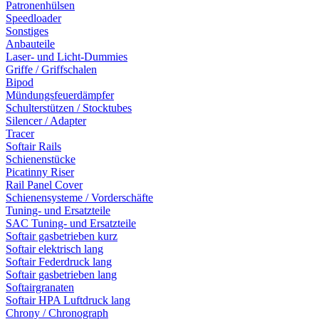
Patronenhülsen
Speedloader
Sonstiges
Anbauteile
Laser- und Licht-Dummies
Griffe / Griffschalen
Bipod
Mündungsfeuerdämpfer
Schulterstützen / Stocktubes
Silencer / Adapter
Tracer
Softair Rails
Schienenstücke
Picatinny Riser
Rail Panel Cover
Schienensysteme / Vorderschäfte
Tuning- und Ersatzteile
SAC Tuning- und Ersatzteile
Softair gasbetrieben kurz
Softair elektrisch lang
Softair Federdruck lang
Softair gasbetrieben lang
Softairgranaten
Softair HPA Luftdruck lang
Chrony / Chronograph