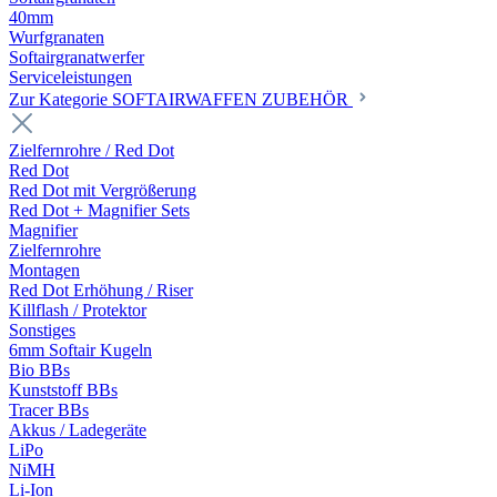
40mm
Wurfgranaten
Softairgranatwerfer
Serviceleistungen
Zur Kategorie SOFTAIRWAFFEN ZUBEHÖR
Zielfernrohre / Red Dot
Red Dot
Red Dot mit Vergrößerung
Red Dot + Magnifier Sets
Magnifier
Zielfernrohre
Montagen
Red Dot Erhöhung / Riser
Killflash / Protektor
Sonstiges
6mm Softair Kugeln
Bio BBs
Kunststoff BBs
Tracer BBs
Akkus / Ladegeräte
LiPo
NiMH
Li-Ion