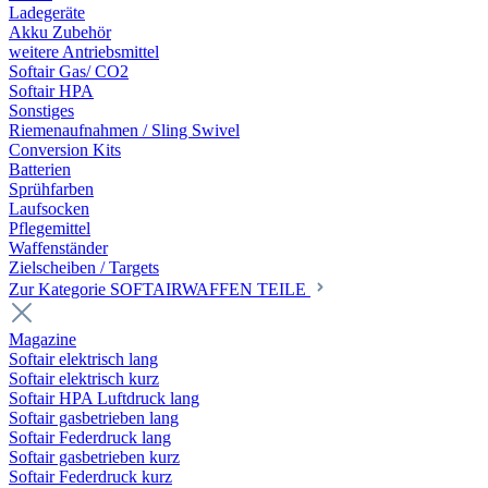
Ladegeräte
Akku Zubehör
weitere Antriebsmittel
Softair Gas/ CO2
Softair HPA
Sonstiges
Riemenaufnahmen / Sling Swivel
Conversion Kits
Batterien
Sprühfarben
Laufsocken
Pflegemittel
Waffenständer
Zielscheiben / Targets
Zur Kategorie SOFTAIRWAFFEN TEILE
Magazine
Softair elektrisch lang
Softair elektrisch kurz
Softair HPA Luftdruck lang
Softair gasbetrieben lang
Softair Federdruck lang
Softair gasbetrieben kurz
Softair Federdruck kurz