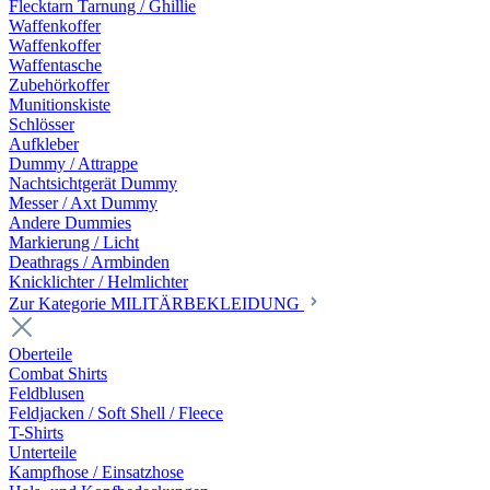
Flecktarn Tarnung / Ghillie
Waffenkoffer
Waffenkoffer
Waffentasche
Zubehörkoffer
Munitionskiste
Schlösser
Aufkleber
Dummy / Attrappe
Nachtsichtgerät Dummy
Messer / Axt Dummy
Andere Dummies
Markierung / Licht
Deathrags / Armbinden
Knicklichter / Helmlichter
Zur Kategorie MILITÄRBEKLEIDUNG
Oberteile
Combat Shirts
Feldblusen
Feldjacken / Soft Shell / Fleece
T-Shirts
Unterteile
Kampfhose / Einsatzhose