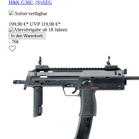
H&K G36C, (S)AEG
Sofort verfügbar
199,90 €*
UVP
119,90 €*
In den Warenkorb
- 76€