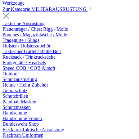
Werkzeuge
Zur Kategorie MILITÄRAUSRÜSTUNG
Taktische Ausrüstung
Plattenträger / Chest Rigg / Molle
Pouches / Magazintasche / Molle
Tragegurte / Slings
Holster / Holsterzubehör
Taktischer Gürtel / Battle Belt
Rucksack / Trinkrucksäcke
Funkgeräte / Headsets
Speed CQB / CQB Airsoft
Outdoor
Schutzausrüstung
Helme / Helm Zubehör
Gehörschutz
Schutzbrillen
Paintball Masken
Schutzmasken
Handschuhe
Handschuhe Frauen
Bundeswehr Shop
Flecktarn Taktische Ausrüstung
Flecktarn Uniformen