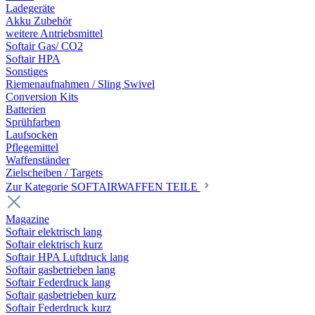
Ladegeräte
Akku Zubehör
weitere Antriebsmittel
Softair Gas/ CO2
Softair HPA
Sonstiges
Riemenaufnahmen / Sling Swivel
Conversion Kits
Batterien
Sprühfarben
Laufsocken
Pflegemittel
Waffenständer
Zielscheiben / Targets
Zur Kategorie SOFTAIRWAFFEN TEILE
Magazine
Softair elektrisch lang
Softair elektrisch kurz
Softair HPA Luftdruck lang
Softair gasbetrieben lang
Softair Federdruck lang
Softair gasbetrieben kurz
Softair Federdruck kurz