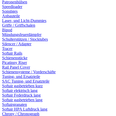
Patronenhülsen
Speedloader
Sonstiges
Anbauteile
Laser- und Licht-Dummies
Griffe / Griffschalen
Bipod
Mündungsfeuerdämpfer
Schulterstützen / Stocktubes
Silencer / Adapter
Tracer
Softair Rails
Schienenstücke
Picatinny Riser
Rail Panel Cover
Schienensysteme / Vorderschäfte
Tuning- und Ersatzteile
SAC Tuning- und Ersatzteile
Softair gasbetrieben kurz
Softair elektrisch lang
Softair Federdruck lang
Softair gasbetrieben lang
Softairgranaten
Softair HPA Luftdruck lang
Chrony / Chronograph