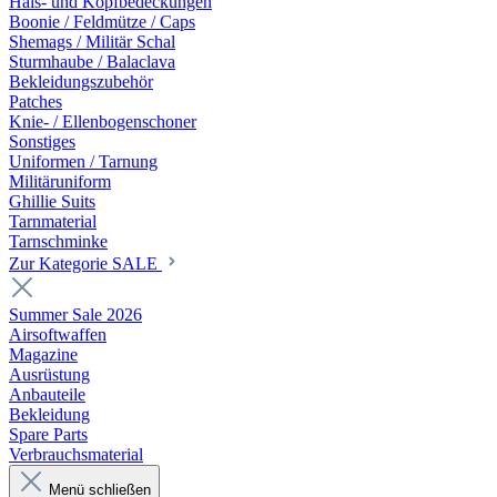
Hals- und Kopfbedeckungen
Boonie / Feldmütze / Caps
Shemags / Militär Schal
Sturmhaube / Balaclava
Bekleidungszubehör
Patches
Knie- / Ellenbogenschoner
Sonstiges
Uniformen / Tarnung
Militäruniform
Ghillie Suits
Tarnmaterial
Tarnschminke
Zur Kategorie SALE
Summer Sale 2026
Airsoftwaffen
Magazine
Ausrüstung
Anbauteile
Bekleidung
Spare Parts
Verbrauchsmaterial
Menü schließen