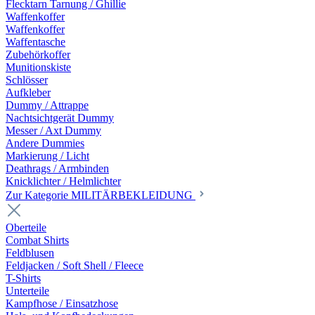
Flecktarn Tarnung / Ghillie
Waffenkoffer
Waffenkoffer
Waffentasche
Zubehörkoffer
Munitionskiste
Schlösser
Aufkleber
Dummy / Attrappe
Nachtsichtgerät Dummy
Messer / Axt Dummy
Andere Dummies
Markierung / Licht
Deathrags / Armbinden
Knicklichter / Helmlichter
Zur Kategorie MILITÄRBEKLEIDUNG
Oberteile
Combat Shirts
Feldblusen
Feldjacken / Soft Shell / Fleece
T-Shirts
Unterteile
Kampfhose / Einsatzhose