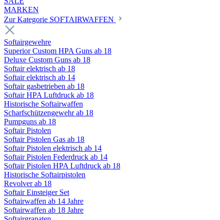
SALE
MARKEN
Zur Kategorie SOFTAIRWAFFEN
Softairgewehre
Superior Custom HPA Guns ab 18
Deluxe Custom Guns ab 18
Softair elektrisch ab 18
Softair elektrisch ab 14
Softair gasbetrieben ab 18
Softair HPA Luftdruck ab 18
Historische Softairwaffen
Scharfschützengewehr ab 18
Pumpguns ab 18
Softair Pistolen
Softair Pistolen Gas ab 18
Softair Pistolen elektrisch ab 14
Softair Pistolen Federdruck ab 14
Softair Pistolen HPA Luftdruck ab 18
Historische Softairpistolen
Revolver ab 18
Softair Einsteiger Set
Softairwaffen ab 14 Jahre
Softairwaffen ab 18 Jahre
Softairgranaten