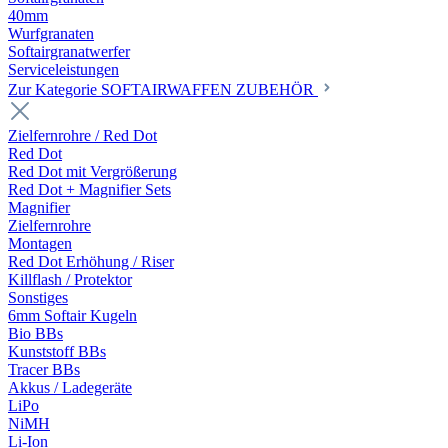
40mm
Wurfgranaten
Softairgranatwerfer
Serviceleistungen
Zur Kategorie SOFTAIRWAFFEN ZUBEHÖR
Zielfernrohre / Red Dot
Red Dot
Red Dot mit Vergrößerung
Red Dot + Magnifier Sets
Magnifier
Zielfernrohre
Montagen
Red Dot Erhöhung / Riser
Killflash / Protektor
Sonstiges
6mm Softair Kugeln
Bio BBs
Kunststoff BBs
Tracer BBs
Akkus / Ladegeräte
LiPo
NiMH
Li-Ion