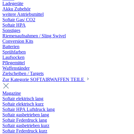
Ladegeräte
Akku Zubehör
weitere Antriebsmittel
Softair Gas/ CO2
Softair HPA
Sonstiges
Riemenaufnahmen / Sling Swivel
Conversion Kits
Batterien
Sprühfarben
Laufsocken
Pflegemittel
Waffenständer
Zielscheiben / Targets
Zur Kategorie SOFTAIRWAFFEN TEILE
Magazine
Softair elektrisch lang
Softair elektrisch kurz
Softair HPA Luftdruck lang
Softair gasbetrieben lang
Softair Federdruck lang
Softair gasbetrieben kurz
Softair Federdruck kurz