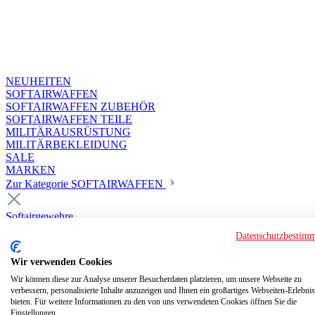
NEUHEITEN
SOFTAIRWAFFEN
SOFTAIRWAFFEN ZUBEHÖR
SOFTAIRWAFFEN TEILE
MILITÄRAUSRÜSTUNG
MILITÄRBEKLEIDUNG
SALE
MARKEN
Zur Kategorie SOFTAIRWAFFEN
Softairgewehre
Superior Custom HPA Guns ab 18
Datenschutzbestim
Deluxe Custom Guns ab 18
Softair elektrisch ab 18
Wir verwenden Cookies
Softair elektrisch ab 14
Softair gasbetrieben ab 18
Wir können diese zur Analyse unserer Besucherdaten platzieren, um unsere Webseite zu
verbessern, personalisierte Inhalte anzuzeigen und Ihnen ein großartiges Webseiten-Erlebnis
Softair HPA Luftdruck ab 18
bieten. Für weitere Informationen zu den von uns verwendeten Cookies öffnen Sie die
Historische Softairwaffen
Einstellungen.