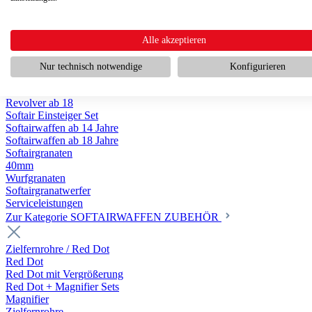
Scharfschützengewehr ab 18
Pumpguns ab 18
Softair Pistolen
Softair Pistolen Gas ab 18
Alle akzeptieren
Softair Pistolen elektrisch ab 14
Softair Pistolen Federdruck ab 14
Nur technisch notwendige
Konfigurieren
Softair Pistolen HPA Luftdruck ab 18
Historische Softairpistolen
Revolver ab 18
Softair Einsteiger Set
Softairwaffen ab 14 Jahre
Softairwaffen ab 18 Jahre
Softairgranaten
40mm
Wurfgranaten
Softairgranatwerfer
Serviceleistungen
Zur Kategorie SOFTAIRWAFFEN ZUBEHÖR
Zielfernrohre / Red Dot
Red Dot
Red Dot mit Vergrößerung
Red Dot + Magnifier Sets
Magnifier
Zielfernrohre