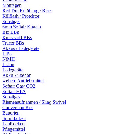
Montagen
Red Dot Erhöhung / Riser
Killflash / Protektor
Sonstiges
6mm Softair Kugeln
Bio BBs
Kunststoff BBs
Tracer BBs
Akkus / Ladegeräte
LiPo
NiMH
Li-Ion
Ladegeräte
Akku Zubehör
weitere Antriebsmittel
Softair Gas/ CO2
Softair HPA
Sonstiges
Riemenaufnahmen / Sling Swivel
Conversion Kits
Batterien
Sprühfarben
Laufsocken
Pflegemittel