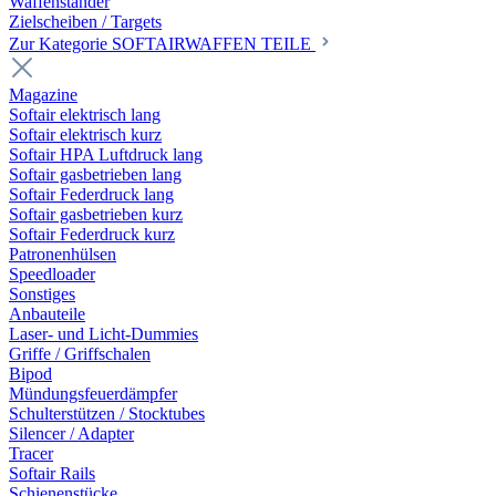
Waffenständer
Zielscheiben / Targets
Zur Kategorie SOFTAIRWAFFEN TEILE
Magazine
Softair elektrisch lang
Softair elektrisch kurz
Softair HPA Luftdruck lang
Softair gasbetrieben lang
Softair Federdruck lang
Softair gasbetrieben kurz
Softair Federdruck kurz
Patronenhülsen
Speedloader
Sonstiges
Anbauteile
Laser- und Licht-Dummies
Griffe / Griffschalen
Bipod
Mündungsfeuerdämpfer
Schulterstützen / Stocktubes
Silencer / Adapter
Tracer
Softair Rails
Schienenstücke