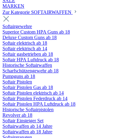
SALE
MARKEN
Zur Kategorie SOFTAIRWAFFEN
Softairgewehre
Superior Custom HPA Guns ab 18
Deluxe Custom Guns ab 18
Softair elektrisch ab 18
Softair elektrisch ab 14
Softair gasbetrieben ab 18
Softair HPA Luftdruck ab 18
Historische Softairwaffen
Scharfschützengewehr ab 18
Pumpguns ab 18
Softair Pistolen
Softair Pistolen Gas ab 18
Softair Pistolen elektrisch ab 14
Softair Pistolen Federdruck ab 14
Softair Pistolen HPA Luftdruck ab 18
Historische Softairpistolen
Revolver ab 18
Softair Einsteiger Set
Softairwaffen ab 14 Jahre
Softairwaffen ab 18 Jahre
Softairgranaten