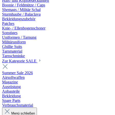
Hals- und Kopfbedeckungen
Boonie / Feldmütze / Caps
Shemags / Militär Schal
Sturmhaube / Balaclava
Bekleidungszubehör
Patches
Knie- / Ellenbogenschoner
Sonstiges
Uniformen / Tarnung
Militäruniform
Ghillie Suits
Tarnmaterial
Tarnschminke
Zur Kategorie SALE
Summer Sale 2026
Airsoftwaffen
Magazine
Ausrüstung
Anbauteile
Bekleidung
Spare Parts
Verbrauchsmaterial
Menü schließen