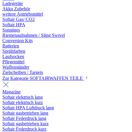
Ladegeräte
Akku Zubehör
weitere Antriebsmittel
Softair Gas/ CO2
Softair HPA
Sonstiges
Riemenaufnahmen / Sling Swivel
Conversion Kits
Batterien
Sprühfarben
Laufsocken
Pflegemittel
Waffenständer
Zielscheiben / Targets
Zur Kategorie SOFTAIRWAFFEN TEILE
Magazine
Softair elektrisch lang
Softair elektrisch kurz
Softair HPA Luftdruck lang
Softair gasbetrieben lang
Softair Federdruck lang
Softair gasbetrieben kurz
Softair Federdruck kurz