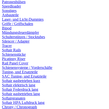
Patronenhülsen
Speedloader
Sonstiges
Anbauteile
Laser- und Licht-Dummies
Griffe / Griffschalen
Bipod
Mündungsfeuerdämpfer
Schulterstützen / Stocktubes
Silencer / Adapter
Tracer
Softair Rails
Schienenstücke
Picatinny Riser
Rail Panel Cover
Schienensysteme / Vorderschäfte
Tuning- und Ersatzteile
SAC Tuning- und Ersatzteile
Softair gasbetrieben kurz
Softair elektrisch lang
Softair Federdruck lang
Softair gasbetrieben lang
Softairgranaten
Softair HPA Luftdruck lang
Chrony / Chronograph