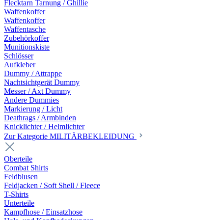
Flecktarn Tarnung / Ghillie
Waffenkoffer
Waffenkoffer
Waffentasche
Zubehörkoffer
Munitionskiste
Schlösser
Aufkleber
Dummy / Attrappe
Nachtsichtgerät Dummy
Messer / Axt Dummy
Andere Dummies
Markierung / Licht
Deathrags / Armbinden
Knicklichter / Helmlichter
Zur Kategorie MILITÄRBEKLEIDUNG
Oberteile
Combat Shirts
Feldblusen
Feldjacken / Soft Shell / Fleece
T-Shirts
Unterteile
Kampfhose / Einsatzhose