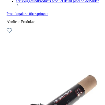
acrisSuggestedProducts.product.detail.placeholderSlider
Produktgalerie überspringen
Ähnliche Produkte