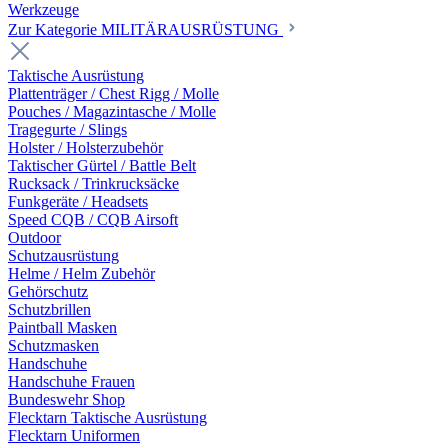
Werkzeuge
Zur Kategorie MILITÄRAUSRÜSTUNG
Taktische Ausrüstung
Plattenträger / Chest Rigg / Molle
Pouches / Magazintasche / Molle
Tragegurte / Slings
Holster / Holsterzubehör
Taktischer Gürtel / Battle Belt
Rucksack / Trinkrucksäcke
Funkgeräte / Headsets
Speed CQB / CQB Airsoft
Outdoor
Schutzausrüstung
Helme / Helm Zubehör
Gehörschutz
Schutzbrillen
Paintball Masken
Schutzmasken
Handschuhe
Handschuhe Frauen
Bundeswehr Shop
Flecktarn Taktische Ausrüstung
Flecktarn Uniformen