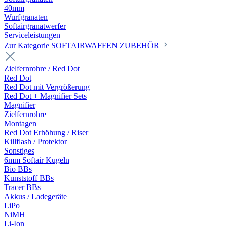
40mm
Wurfgranaten
Softairgranatwerfer
Serviceleistungen
Zur Kategorie SOFTAIRWAFFEN ZUBEHÖR
Zielfernrohre / Red Dot
Red Dot
Red Dot mit Vergrößerung
Red Dot + Magnifier Sets
Magnifier
Zielfernrohre
Montagen
Red Dot Erhöhung / Riser
Killflash / Protektor
Sonstiges
6mm Softair Kugeln
Bio BBs
Kunststoff BBs
Tracer BBs
Akkus / Ladegeräte
LiPo
NiMH
Li-Ion