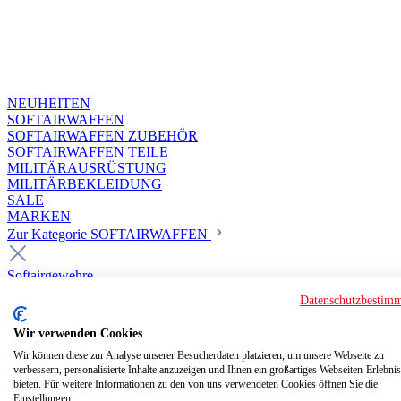
NEUHEITEN
SOFTAIRWAFFEN
SOFTAIRWAFFEN ZUBEHÖR
SOFTAIRWAFFEN TEILE
MILITÄRAUSRÜSTUNG
MILITÄRBEKLEIDUNG
SALE
MARKEN
Zur Kategorie SOFTAIRWAFFEN
Softairgewehre
Superior Custom HPA Guns ab 18
Datenschutzbestim
Deluxe Custom Guns ab 18
Softair elektrisch ab 18
Wir verwenden Cookies
Softair elektrisch ab 14
Softair gasbetrieben ab 18
Wir können diese zur Analyse unserer Besucherdaten platzieren, um unsere Webseite zu
verbessern, personalisierte Inhalte anzuzeigen und Ihnen ein großartiges Webseiten-Erlebnis
Softair HPA Luftdruck ab 18
bieten. Für weitere Informationen zu den von uns verwendeten Cookies öffnen Sie die
Historische Softairwaffen
Einstellungen.