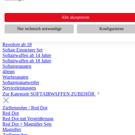
Scharfschützengewehr ab 18
Pumpguns ab 18
Softair Pistolen
Softair Pistolen Gas ab 18
Alle akzeptieren
Softair Pistolen elektrisch ab 14
Softair Pistolen Federdruck ab 14
Nur technisch notwendige
Konfigurieren
Softair Pistolen HPA Luftdruck ab 18
Historische Softairpistolen
Revolver ab 18
Softair Einsteiger Set
Softairwaffen ab 14 Jahre
Softairwaffen ab 18 Jahre
Softairgranaten
40mm
Wurfgranaten
Softairgranatwerfer
Serviceleistungen
Zur Kategorie SOFTAIRWAFFEN ZUBEHÖR
Zielfernrohre / Red Dot
Red Dot
Red Dot mit Vergrößerung
Red Dot + Magnifier Sets
Magnifier
Zielfernrohre