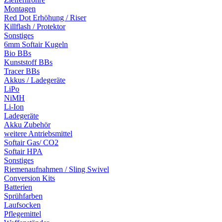
Montagen
Red Dot Erhöhung / Riser
Killflash / Protektor
Sonstiges
6mm Softair Kugeln
Bio BBs
Kunststoff BBs
Tracer BBs
Akkus / Ladegeräte
LiPo
NiMH
Li-Ion
Ladegeräte
Akku Zubehör
weitere Antriebsmittel
Softair Gas/ CO2
Softair HPA
Sonstiges
Riemenaufnahmen / Sling Swivel
Conversion Kits
Batterien
Sprühfarben
Laufsocken
Pflegemittel