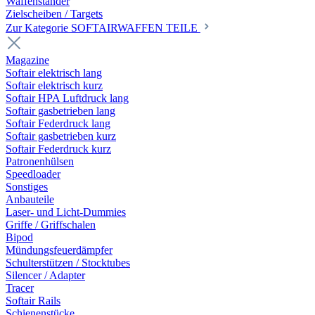
Waffenständer
Zielscheiben / Targets
Zur Kategorie SOFTAIRWAFFEN TEILE
Magazine
Softair elektrisch lang
Softair elektrisch kurz
Softair HPA Luftdruck lang
Softair gasbetrieben lang
Softair Federdruck lang
Softair gasbetrieben kurz
Softair Federdruck kurz
Patronenhülsen
Speedloader
Sonstiges
Anbauteile
Laser- und Licht-Dummies
Griffe / Griffschalen
Bipod
Mündungsfeuerdämpfer
Schulterstützen / Stocktubes
Silencer / Adapter
Tracer
Softair Rails
Schienenstücke