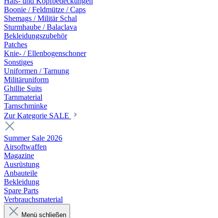
Hals- und Kopfbedeckungen
Boonie / Feldmütze / Caps
Shemags / Militär Schal
Sturmhaube / Balaclava
Bekleidungszubehör
Patches
Knie- / Ellenbogenschoner
Sonstiges
Uniformen / Tarnung
Militäruniform
Ghillie Suits
Tarnmaterial
Tarnschminke
Zur Kategorie SALE
Summer Sale 2026
Airsoftwaffen
Magazine
Ausrüstung
Anbauteile
Bekleidung
Spare Parts
Verbrauchsmaterial
Menü schließen