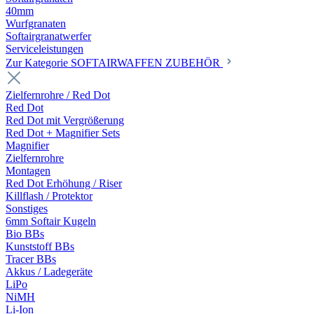
40mm
Wurfgranaten
Softairgranatwerfer
Serviceleistungen
Zur Kategorie SOFTAIRWAFFEN ZUBEHÖR
Zielfernrohre / Red Dot
Red Dot
Red Dot mit Vergrößerung
Red Dot + Magnifier Sets
Magnifier
Zielfernrohre
Montagen
Red Dot Erhöhung / Riser
Killflash / Protektor
Sonstiges
6mm Softair Kugeln
Bio BBs
Kunststoff BBs
Tracer BBs
Akkus / Ladegeräte
LiPo
NiMH
Li-Ion