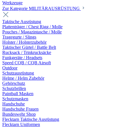
Werkzeuge
Zur Kategorie MILITÄRAUSRÜSTUNG
Taktische Ausrüstung
Plattenträger / Chest Rigg / Molle
Pouches / Magazintasche / Molle
Tragegurte / Slings
Holster / Holsterzubehör
Taktischer Gürtel / Battle Belt
Rucksack / Trinkrucksäcke
Funkgeräte / Headsets
Speed CQB / CQB Airsoft
Outdoor
Schutzausrüstung
Helme / Helm Zubehör
Gehörschutz
Schutzbrillen
Paintball Masken
Schutzmasken
Handschuhe
Handschuhe Frauen
Bundeswehr Shop
Flecktarn Taktische Ausrüstung
Flecktarn Uniformen