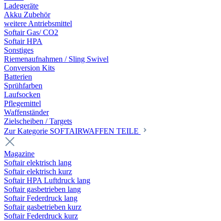
Ladegeräte
Akku Zubehör
weitere Antriebsmittel
Softair Gas/ CO2
Softair HPA
Sonstiges
Riemenaufnahmen / Sling Swivel
Conversion Kits
Batterien
Sprühfarben
Laufsocken
Pflegemittel
Waffenständer
Zielscheiben / Targets
Zur Kategorie SOFTAIRWAFFEN TEILE
Magazine
Softair elektrisch lang
Softair elektrisch kurz
Softair HPA Luftdruck lang
Softair gasbetrieben lang
Softair Federdruck lang
Softair gasbetrieben kurz
Softair Federdruck kurz