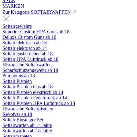
SALE
MARKEN
Zur Kategorie SOFTAIRWAFFEN
Softairgewehre
Superior Custom HPA Guns ab 18
Deluxe Custom Guns ab 18
Softair elektrisch ab 18
Softair elektrisch ab 14
Softair gasbetrieben ab 18
Softair HPA Luftdruck ab 18
Historische Softairwaffen
Scharfschützengewehr ab 18
Pumpguns ab 18
Softair Pistolen
Softair Pistolen Gas ab 18
Softair Pistolen elektrisch ab 14
Softair Pistolen Federdruck ab 14
Softair Pistolen HPA Luftdruck ab 18
Historische Softairpistolen
Revolver ab 18
Softair Einsteiger Set
Softairwaffen ab 14 Jahre
Softairwaffen ab 18 Jahre
Softairgranaten