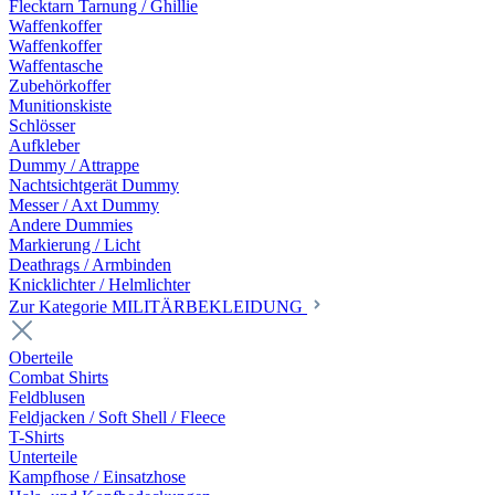
Flecktarn Tarnung / Ghillie
Waffenkoffer
Waffenkoffer
Waffentasche
Zubehörkoffer
Munitionskiste
Schlösser
Aufkleber
Dummy / Attrappe
Nachtsichtgerät Dummy
Messer / Axt Dummy
Andere Dummies
Markierung / Licht
Deathrags / Armbinden
Knicklichter / Helmlichter
Zur Kategorie MILITÄRBEKLEIDUNG
Oberteile
Combat Shirts
Feldblusen
Feldjacken / Soft Shell / Fleece
T-Shirts
Unterteile
Kampfhose / Einsatzhose