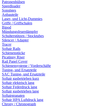
Patronenhülsen
Speedloader
Sonstiges
Anbauteile
Laser- und Licht-Dummies
Griffe / Griffschalen
Bipod
Mündungsfeuerdämpfer
Schulterstützen / Stocktubes
Silencer / Adapter
Tracer
Softair Rails
Schienenstücke
Picatinny Riser
Rail Panel Cover
Schienensysteme / Vorderschäfte
Tuning- und Ersatzteile
SAC Tuning- und Ersatzteile
Softair gasbetrieben kurz
Softair elektrisch lang
Softair Federdruck lang
Softair gasbetrieben lang
Softairgranaten
Softair HPA Luftdruck lang
Chrony / Chronograph