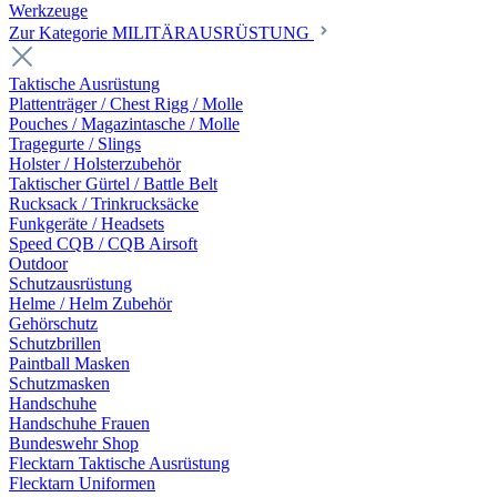
Werkzeuge
Zur Kategorie MILITÄRAUSRÜSTUNG
Taktische Ausrüstung
Plattenträger / Chest Rigg / Molle
Pouches / Magazintasche / Molle
Tragegurte / Slings
Holster / Holsterzubehör
Taktischer Gürtel / Battle Belt
Rucksack / Trinkrucksäcke
Funkgeräte / Headsets
Speed CQB / CQB Airsoft
Outdoor
Schutzausrüstung
Helme / Helm Zubehör
Gehörschutz
Schutzbrillen
Paintball Masken
Schutzmasken
Handschuhe
Handschuhe Frauen
Bundeswehr Shop
Flecktarn Taktische Ausrüstung
Flecktarn Uniformen