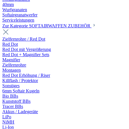
40mm
Wurfgranaten
Softairgranatwerfer
Serviceleistungen
Zur Kategorie SOFTAIRWAFFEN ZUBEHÖR
Zielfernrohre / Red Dot
Red Dot
Red Dot mit Vergrößerung
Red Dot + Magnifier Sets
Magnifier
Zielfernrohre
Montagen
Red Dot Erhöhung / Riser
Killflash / Protektor
Sonstiges
6mm Softair Kugeln
Bio BBs
Kunststoff BBs
Tracer BBs
Akkus / Ladegeräte
LiPo
NiMH
Li-Ion