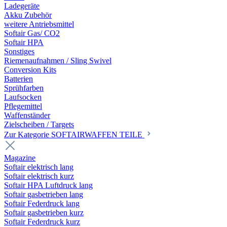
Ladegeräte
Akku Zubehör
weitere Antriebsmittel
Softair Gas/ CO2
Softair HPA
Sonstiges
Riemenaufnahmen / Sling Swivel
Conversion Kits
Batterien
Sprühfarben
Laufsocken
Pflegemittel
Waffenständer
Zielscheiben / Targets
Zur Kategorie SOFTAIRWAFFEN TEILE
Magazine
Softair elektrisch lang
Softair elektrisch kurz
Softair HPA Luftdruck lang
Softair gasbetrieben lang
Softair Federdruck lang
Softair gasbetrieben kurz
Softair Federdruck kurz