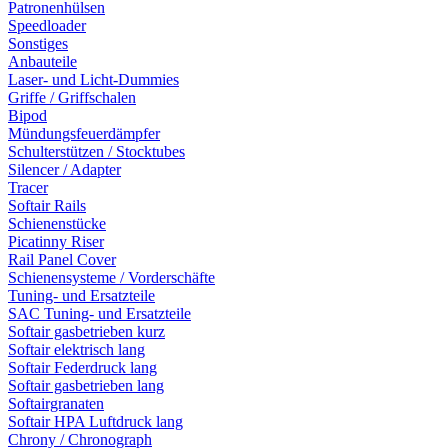
Patronenhülsen
Speedloader
Sonstiges
Anbauteile
Laser- und Licht-Dummies
Griffe / Griffschalen
Bipod
Mündungsfeuerdämpfer
Schulterstützen / Stocktubes
Silencer / Adapter
Tracer
Softair Rails
Schienenstücke
Picatinny Riser
Rail Panel Cover
Schienensysteme / Vorderschäfte
Tuning- und Ersatzteile
SAC Tuning- und Ersatzteile
Softair gasbetrieben kurz
Softair elektrisch lang
Softair Federdruck lang
Softair gasbetrieben lang
Softairgranaten
Softair HPA Luftdruck lang
Chrony / Chronograph