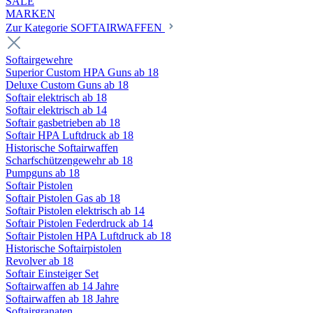
SALE
MARKEN
Zur Kategorie SOFTAIRWAFFEN
Softairgewehre
Superior Custom HPA Guns ab 18
Deluxe Custom Guns ab 18
Softair elektrisch ab 18
Softair elektrisch ab 14
Softair gasbetrieben ab 18
Softair HPA Luftdruck ab 18
Historische Softairwaffen
Scharfschützengewehr ab 18
Pumpguns ab 18
Softair Pistolen
Softair Pistolen Gas ab 18
Softair Pistolen elektrisch ab 14
Softair Pistolen Federdruck ab 14
Softair Pistolen HPA Luftdruck ab 18
Historische Softairpistolen
Revolver ab 18
Softair Einsteiger Set
Softairwaffen ab 14 Jahre
Softairwaffen ab 18 Jahre
Softairgranaten