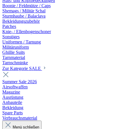
Hals- und Kopfbedeckungen
Boonie / Feldmütze / Caps
Shemags / Militär Schal
Sturmhaube / Balaclava
Bekleidungszubehör
Patches
Knie- / Ellenbogenschoner
Sonstiges
Uniformen / Tarnung
Militäruniform
Ghillie Suits
Tarnmaterial
Tarnschminke
Zur Kategorie SALE
Summer Sale 2026
Airsoftwaffen
Magazine
Ausrüstung
Anbauteile
Bekleidung
Spare Parts
Verbrauchsmaterial
Menü schließen