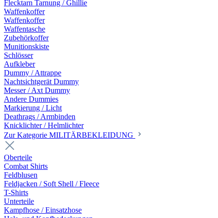
Flecktarn Tarnung / Ghillie
Waffenkoffer
Waffenkoffer
Waffentasche
Zubehörkoffer
Munitionskiste
Schlösser
Aufkleber
Dummy / Attrappe
Nachtsichtgerät Dummy
Messer / Axt Dummy
Andere Dummies
Markierung / Licht
Deathrags / Armbinden
Knicklichter / Helmlichter
Zur Kategorie MILITÄRBEKLEIDUNG
Oberteile
Combat Shirts
Feldblusen
Feldjacken / Soft Shell / Fleece
T-Shirts
Unterteile
Kampfhose / Einsatzhose