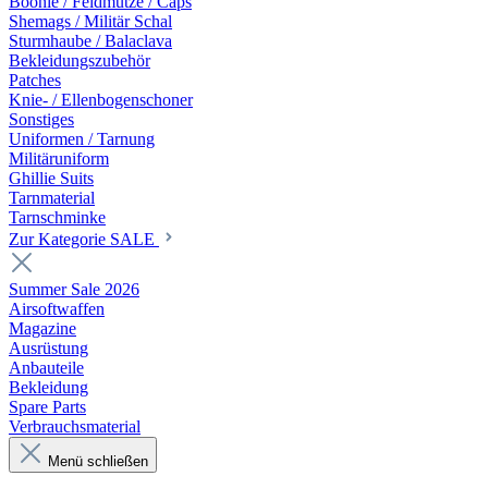
Boonie / Feldmütze / Caps
Shemags / Militär Schal
Sturmhaube / Balaclava
Bekleidungszubehör
Patches
Knie- / Ellenbogenschoner
Sonstiges
Uniformen / Tarnung
Militäruniform
Ghillie Suits
Tarnmaterial
Tarnschminke
Zur Kategorie SALE
Summer Sale 2026
Airsoftwaffen
Magazine
Ausrüstung
Anbauteile
Bekleidung
Spare Parts
Verbrauchsmaterial
Menü schließen