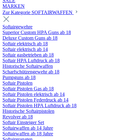
SALE
MARKEN
Zur Kategorie SOFTAIRWAFFEN
Softairgewehre
Superior Custom HPA Guns ab 18
Deluxe Custom Guns ab 18
Softair elektrisch ab 18
Softair elektrisch ab 14
Softair gasbetrieben ab 18
Softair HPA Luftdruck ab 18
Historische Softairwaffen
Scharfschützengewehr ab 18
Pumpguns ab 18
Softair Pistolen
Softair Pistolen Gas ab 18
Softair Pistolen elektrisch ab 14
Softair Pistolen Federdruck ab 14
Softair Pistolen HPA Luftdruck ab 18
Historische Softairpistolen
Revolver ab 18
Softair Einsteiger Set
Softairwaffen ab 14 Jahre
Softairwaffen ab 18 Jahre
Softairgranaten