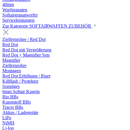
40mm
Wurfgranaten
Softairgranatwerfer
Serviceleistungen
Zur Kategorie SOFTAIRWAFFEN ZUBEHÖR
Zielfernrohre / Red Dot
Red Dot
Red Dot mit Vergrößerung
Red Dot + Magnifier Sets
Magnifier
Zielfernrohre
Montagen
Red Dot Erhöhung / Riser
Killflash / Protektor
Sonstiges
6mm Softair Kugeln
Bio BBs
Kunststoff BBs
Tracer BBs
Akkus / Ladegeräte
LiPo
NiMH
Li-Ion