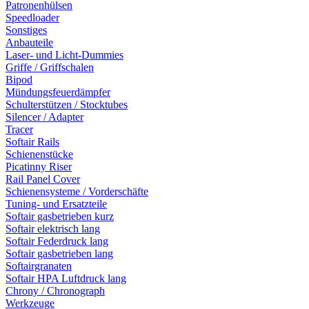
Patronenhülsen
Speedloader
Sonstiges
Anbauteile
Laser- und Licht-Dummies
Griffe / Griffschalen
Bipod
Mündungsfeuerdämpfer
Schulterstützen / Stocktubes
Silencer / Adapter
Tracer
Softair Rails
Schienenstücke
Picatinny Riser
Rail Panel Cover
Schienensysteme / Vorderschäfte
Tuning- und Ersatzteile
Softair gasbetrieben kurz
Softair elektrisch lang
Softair Federdruck lang
Softair gasbetrieben lang
Softairgranaten
Softair HPA Luftdruck lang
Chrony / Chronograph
Werkzeuge