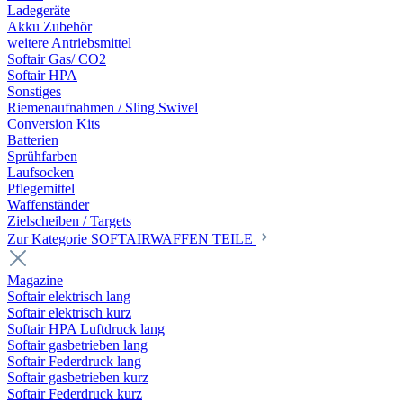
Ladegeräte
Akku Zubehör
weitere Antriebsmittel
Softair Gas/ CO2
Softair HPA
Sonstiges
Riemenaufnahmen / Sling Swivel
Conversion Kits
Batterien
Sprühfarben
Laufsocken
Pflegemittel
Waffenständer
Zielscheiben / Targets
Zur Kategorie SOFTAIRWAFFEN TEILE
Magazine
Softair elektrisch lang
Softair elektrisch kurz
Softair HPA Luftdruck lang
Softair gasbetrieben lang
Softair Federdruck lang
Softair gasbetrieben kurz
Softair Federdruck kurz