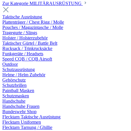
Zur Kategorie MILITÄRAUSRÜSTUNG
Taktische Ausrüstung
Plattenträger / Chest Rigg / Molle
Pouches / Magazintasche / Molle
Tragegurte / Slings
Holster / Holsterzubehör
Taktischer Gürtel / Battle Belt
Rucksack / Trinkrucksäcke
Funkgeräte / Headsets
Speed CQB / CQB Airsoft
Outdoor
Schutzausrüstung
Helme / Helm Zubehör
Gehörschutz
Schutzbrillen
Paintball Masken
Schutzmasken
Handschuhe
Handschuhe Frauen
Bundeswehr Shop
Flecktarn Taktische Ausrüstung
Flecktarn Uniformen
Flecktarn Tarnung / Ghillie