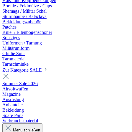
Hals- und Kopfbedeckungen
Boonie / Feldmütze / Caps
Shemags / Militär Schal
Sturmhaube / Balaclava
Bekleidungszubehör
Patches
Knie- / Ellenbogenschoner
Sonstiges
Uniformen / Tarnung
Militäruniform
Ghillie Suits
Tarnmaterial
Tarnschminke
Zur Kategorie SALE
Summer Sale 2026
Airsoftwaffen
Magazine
Ausrüstung
Anbauteile
Bekleidung
Spare Parts
Verbrauchsmaterial
Menü schließen