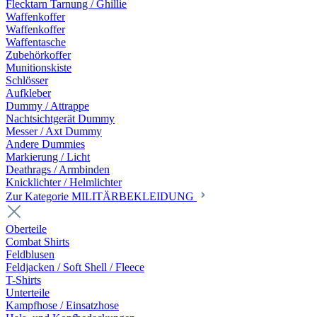
Flecktarn Tarnung / Ghillie
Waffenkoffer
Waffenkoffer
Waffentasche
Zubehörkoffer
Munitionskiste
Schlösser
Aufkleber
Dummy / Attrappe
Nachtsichtgerät Dummy
Messer / Axt Dummy
Andere Dummies
Markierung / Licht
Deathrags / Armbinden
Knicklichter / Helmlichter
Zur Kategorie MILITÄRBEKLEIDUNG
Oberteile
Combat Shirts
Feldblusen
Feldjacken / Soft Shell / Fleece
T-Shirts
Unterteile
Kampfhose / Einsatzhose