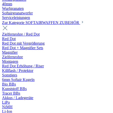
40mm
Wurfgranaten
Softairgranatwerfer
Serviceleistungen
Zur Kategorie SOFTAIRWAFFEN ZUBEHÖR
Zielfernrohre / Red Dot
Red Dot
Red Dot mit Vergrößerung
Red Dot + Magnifier Sets
Magnifier
Zielfernrohre
Montagen
Red Dot Erhöhung / Riser
Killflash / Protektor
Sonstiges
6mm Softair Kugeln
Bio BBs
Kunststoff BBs
Tracer BBs
Akkus / Ladegeräte
LiPo
NiMH
Li-Ion