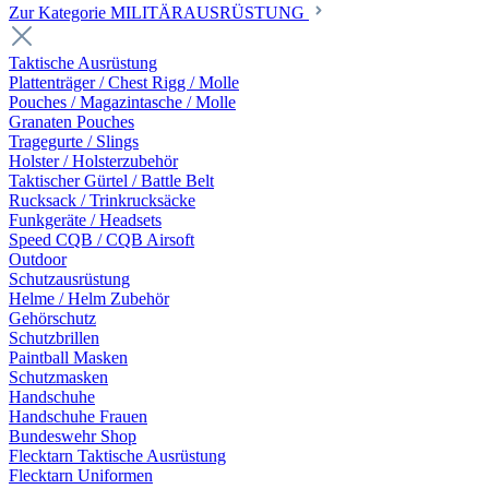
Zur Kategorie MILITÄRAUSRÜSTUNG
Taktische Ausrüstung
Plattenträger / Chest Rigg / Molle
Pouches / Magazintasche / Molle
Granaten Pouches
Tragegurte / Slings
Holster / Holsterzubehör
Taktischer Gürtel / Battle Belt
Rucksack / Trinkrucksäcke
Funkgeräte / Headsets
Speed CQB / CQB Airsoft
Outdoor
Schutzausrüstung
Helme / Helm Zubehör
Gehörschutz
Schutzbrillen
Paintball Masken
Schutzmasken
Handschuhe
Handschuhe Frauen
Bundeswehr Shop
Flecktarn Taktische Ausrüstung
Flecktarn Uniformen