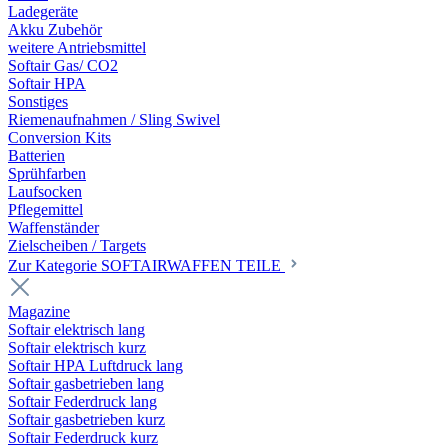
Ladegeräte
Akku Zubehör
weitere Antriebsmittel
Softair Gas/ CO2
Softair HPA
Sonstiges
Riemenaufnahmen / Sling Swivel
Conversion Kits
Batterien
Sprühfarben
Laufsocken
Pflegemittel
Waffenständer
Zielscheiben / Targets
Zur Kategorie SOFTAIRWAFFEN TEILE
Magazine
Softair elektrisch lang
Softair elektrisch kurz
Softair HPA Luftdruck lang
Softair gasbetrieben lang
Softair Federdruck lang
Softair gasbetrieben kurz
Softair Federdruck kurz