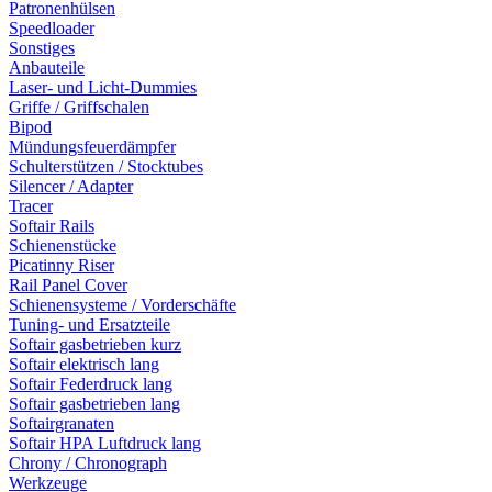
Patronenhülsen
Speedloader
Sonstiges
Anbauteile
Laser- und Licht-Dummies
Griffe / Griffschalen
Bipod
Mündungsfeuerdämpfer
Schulterstützen / Stocktubes
Silencer / Adapter
Tracer
Softair Rails
Schienenstücke
Picatinny Riser
Rail Panel Cover
Schienensysteme / Vorderschäfte
Tuning- und Ersatzteile
Softair gasbetrieben kurz
Softair elektrisch lang
Softair Federdruck lang
Softair gasbetrieben lang
Softairgranaten
Softair HPA Luftdruck lang
Chrony / Chronograph
Werkzeuge