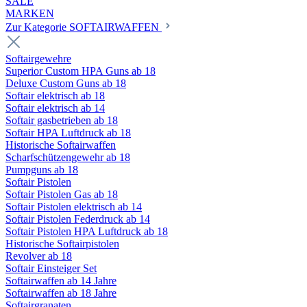
SALE
MARKEN
Zur Kategorie SOFTAIRWAFFEN
Softairgewehre
Superior Custom HPA Guns ab 18
Deluxe Custom Guns ab 18
Softair elektrisch ab 18
Softair elektrisch ab 14
Softair gasbetrieben ab 18
Softair HPA Luftdruck ab 18
Historische Softairwaffen
Scharfschützengewehr ab 18
Pumpguns ab 18
Softair Pistolen
Softair Pistolen Gas ab 18
Softair Pistolen elektrisch ab 14
Softair Pistolen Federdruck ab 14
Softair Pistolen HPA Luftdruck ab 18
Historische Softairpistolen
Revolver ab 18
Softair Einsteiger Set
Softairwaffen ab 14 Jahre
Softairwaffen ab 18 Jahre
Softairgranaten