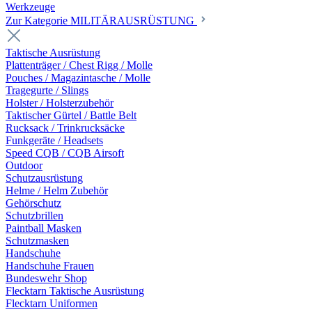
Werkzeuge
Zur Kategorie MILITÄRAUSRÜSTUNG
Taktische Ausrüstung
Plattenträger / Chest Rigg / Molle
Pouches / Magazintasche / Molle
Tragegurte / Slings
Holster / Holsterzubehör
Taktischer Gürtel / Battle Belt
Rucksack / Trinkrucksäcke
Funkgeräte / Headsets
Speed CQB / CQB Airsoft
Outdoor
Schutzausrüstung
Helme / Helm Zubehör
Gehörschutz
Schutzbrillen
Paintball Masken
Schutzmasken
Handschuhe
Handschuhe Frauen
Bundeswehr Shop
Flecktarn Taktische Ausrüstung
Flecktarn Uniformen