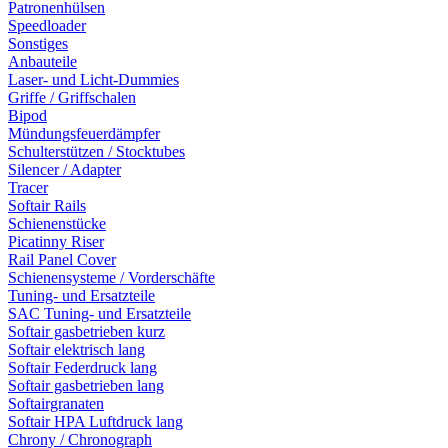
Patronenhülsen
Speedloader
Sonstiges
Anbauteile
Laser- und Licht-Dummies
Griffe / Griffschalen
Bipod
Mündungsfeuerdämpfer
Schulterstützen / Stocktubes
Silencer / Adapter
Tracer
Softair Rails
Schienenstücke
Picatinny Riser
Rail Panel Cover
Schienensysteme / Vorderschäfte
Tuning- und Ersatzteile
SAC Tuning- und Ersatzteile
Softair gasbetrieben kurz
Softair elektrisch lang
Softair Federdruck lang
Softair gasbetrieben lang
Softairgranaten
Softair HPA Luftdruck lang
Chrony / Chronograph