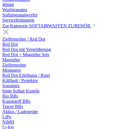
40mm
Wurfgranaten
Softairgranatwerfer
Serviceleistungen
Zur Kategorie SOFTAIRWAFFEN ZUBEHÖR
Zielfernrohre / Red Dot
Red Dot
Red Dot mit Vergrößerung
Red Dot + Magnifier Sets
Magnifier
Zielfernrohre
Montagen
Red Dot Erhöhung / Riser
Killflash / Protektor
Sonstiges
6mm Softair Kugeln
Bio BBs
Kunststoff BBs
Tracer BBs
Akkus / Ladegeräte
LiPo
NiMH
Li-Ion