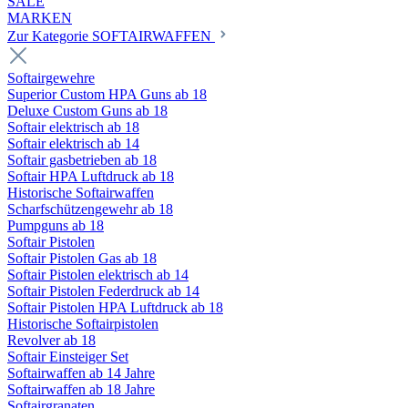
SALE
MARKEN
Zur Kategorie SOFTAIRWAFFEN
Softairgewehre
Superior Custom HPA Guns ab 18
Deluxe Custom Guns ab 18
Softair elektrisch ab 18
Softair elektrisch ab 14
Softair gasbetrieben ab 18
Softair HPA Luftdruck ab 18
Historische Softairwaffen
Scharfschützengewehr ab 18
Pumpguns ab 18
Softair Pistolen
Softair Pistolen Gas ab 18
Softair Pistolen elektrisch ab 14
Softair Pistolen Federdruck ab 14
Softair Pistolen HPA Luftdruck ab 18
Historische Softairpistolen
Revolver ab 18
Softair Einsteiger Set
Softairwaffen ab 14 Jahre
Softairwaffen ab 18 Jahre
Softairgranaten