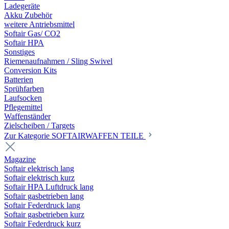
Ladegeräte
Akku Zubehör
weitere Antriebsmittel
Softair Gas/ CO2
Softair HPA
Sonstiges
Riemenaufnahmen / Sling Swivel
Conversion Kits
Batterien
Sprühfarben
Laufsocken
Pflegemittel
Waffenständer
Zielscheiben / Targets
Zur Kategorie SOFTAIRWAFFEN TEILE
Magazine
Softair elektrisch lang
Softair elektrisch kurz
Softair HPA Luftdruck lang
Softair gasbetrieben lang
Softair Federdruck lang
Softair gasbetrieben kurz
Softair Federdruck kurz