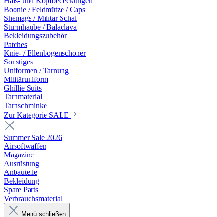
Hals- und Kopfbedeckungen
Boonie / Feldmütze / Caps
Shemags / Militär Schal
Sturmhaube / Balaclava
Bekleidungszubehör
Patches
Knie- / Ellenbogenschoner
Sonstiges
Uniformen / Tarnung
Militäruniform
Ghillie Suits
Tarnmaterial
Tarnschminke
Zur Kategorie SALE
Summer Sale 2026
Airsoftwaffen
Magazine
Ausrüstung
Anbauteile
Bekleidung
Spare Parts
Verbrauchsmaterial
Menü schließen