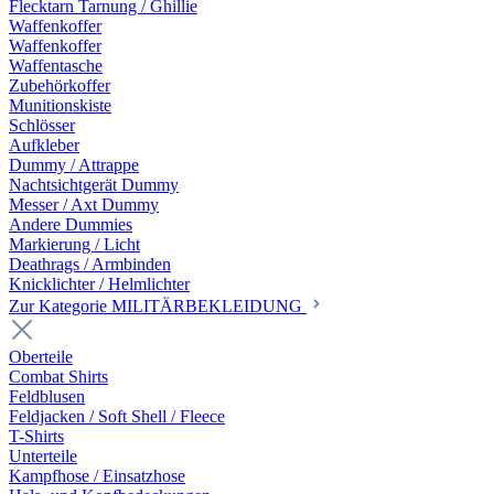
Flecktarn Tarnung / Ghillie
Waffenkoffer
Waffenkoffer
Waffentasche
Zubehörkoffer
Munitionskiste
Schlösser
Aufkleber
Dummy / Attrappe
Nachtsichtgerät Dummy
Messer / Axt Dummy
Andere Dummies
Markierung / Licht
Deathrags / Armbinden
Knicklichter / Helmlichter
Zur Kategorie MILITÄRBEKLEIDUNG
Oberteile
Combat Shirts
Feldblusen
Feldjacken / Soft Shell / Fleece
T-Shirts
Unterteile
Kampfhose / Einsatzhose