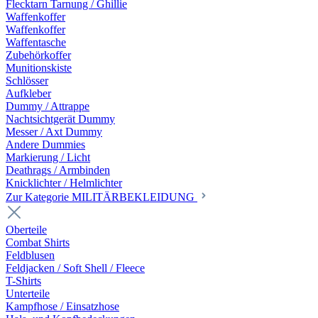
Flecktarn Tarnung / Ghillie
Waffenkoffer
Waffenkoffer
Waffentasche
Zubehörkoffer
Munitionskiste
Schlösser
Aufkleber
Dummy / Attrappe
Nachtsichtgerät Dummy
Messer / Axt Dummy
Andere Dummies
Markierung / Licht
Deathrags / Armbinden
Knicklichter / Helmlichter
Zur Kategorie MILITÄRBEKLEIDUNG
Oberteile
Combat Shirts
Feldblusen
Feldjacken / Soft Shell / Fleece
T-Shirts
Unterteile
Kampfhose / Einsatzhose