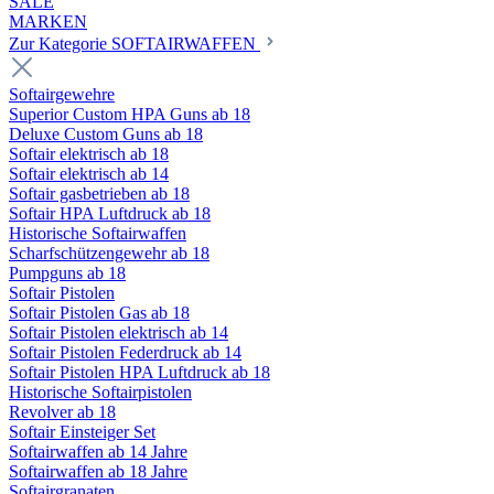
SALE
MARKEN
Zur Kategorie SOFTAIRWAFFEN
Softairgewehre
Superior Custom HPA Guns ab 18
Deluxe Custom Guns ab 18
Softair elektrisch ab 18
Softair elektrisch ab 14
Softair gasbetrieben ab 18
Softair HPA Luftdruck ab 18
Historische Softairwaffen
Scharfschützengewehr ab 18
Pumpguns ab 18
Softair Pistolen
Softair Pistolen Gas ab 18
Softair Pistolen elektrisch ab 14
Softair Pistolen Federdruck ab 14
Softair Pistolen HPA Luftdruck ab 18
Historische Softairpistolen
Revolver ab 18
Softair Einsteiger Set
Softairwaffen ab 14 Jahre
Softairwaffen ab 18 Jahre
Softairgranaten