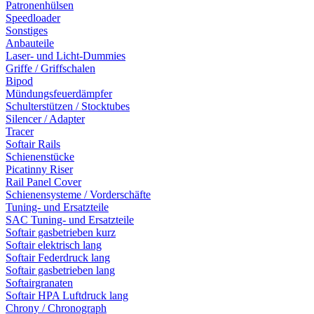
Patronenhülsen
Speedloader
Sonstiges
Anbauteile
Laser- und Licht-Dummies
Griffe / Griffschalen
Bipod
Mündungsfeuerdämpfer
Schulterstützen / Stocktubes
Silencer / Adapter
Tracer
Softair Rails
Schienenstücke
Picatinny Riser
Rail Panel Cover
Schienensysteme / Vorderschäfte
Tuning- und Ersatzteile
SAC Tuning- und Ersatzteile
Softair gasbetrieben kurz
Softair elektrisch lang
Softair Federdruck lang
Softair gasbetrieben lang
Softairgranaten
Softair HPA Luftdruck lang
Chrony / Chronograph