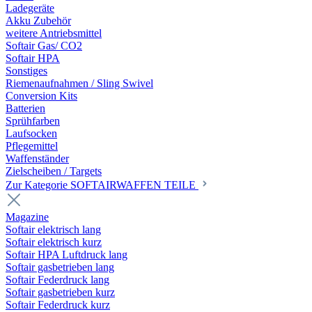
Ladegeräte
Akku Zubehör
weitere Antriebsmittel
Softair Gas/ CO2
Softair HPA
Sonstiges
Riemenaufnahmen / Sling Swivel
Conversion Kits
Batterien
Sprühfarben
Laufsocken
Pflegemittel
Waffenständer
Zielscheiben / Targets
Zur Kategorie SOFTAIRWAFFEN TEILE
Magazine
Softair elektrisch lang
Softair elektrisch kurz
Softair HPA Luftdruck lang
Softair gasbetrieben lang
Softair Federdruck lang
Softair gasbetrieben kurz
Softair Federdruck kurz