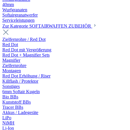
40mm
Wurfgranaten
Softairgranatwerfer
Serviceleistungen
Zur Kategorie SOFTAIRWAFFEN ZUBEHÖR
Zielfernrohre / Red Dot
Red Dot
Red Dot mit Vergrößerung
Red Dot + Magnifier Sets
Magnifier
Zielfernrohre
Montagen
Red Dot Erhöhung / Riser
Killflash / Protektor
Sonstiges
6mm Softair Kugeln
Bio BBs
Kunststoff BBs
Tracer BBs
Akkus / Ladegeräte
LiPo
NiMH
Li-Ion