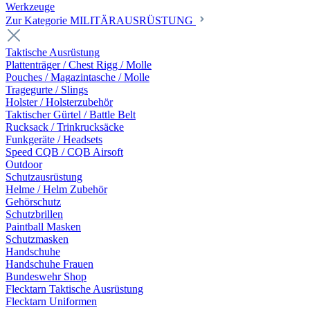
Werkzeuge
Zur Kategorie MILITÄRAUSRÜSTUNG
Taktische Ausrüstung
Plattenträger / Chest Rigg / Molle
Pouches / Magazintasche / Molle
Tragegurte / Slings
Holster / Holsterzubehör
Taktischer Gürtel / Battle Belt
Rucksack / Trinkrucksäcke
Funkgeräte / Headsets
Speed CQB / CQB Airsoft
Outdoor
Schutzausrüstung
Helme / Helm Zubehör
Gehörschutz
Schutzbrillen
Paintball Masken
Schutzmasken
Handschuhe
Handschuhe Frauen
Bundeswehr Shop
Flecktarn Taktische Ausrüstung
Flecktarn Uniformen