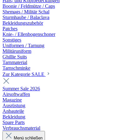
Hals- und Kopfbedeckungen
Boonie / Feldmütze / Caps
Shemags / Militär Schal
Sturmhaube / Balaclava
Bekleidungszubehör
Patches
Knie- / Ellenbogenschoner
Sonstiges
Uniformen / Tarnung
Militäruniform
Ghillie Suits
Tarnmaterial
Tarnschminke
Zur Kategorie SALE
Summer Sale 2026
Airsoftwaffen
Magazine
Ausrüstung
Anbauteile
Bekleidung
Spare Parts
Verbrauchsmaterial
Menü schließen