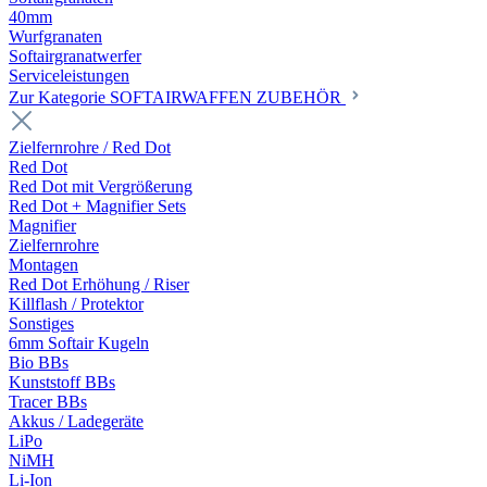
40mm
Wurfgranaten
Softairgranatwerfer
Serviceleistungen
Zur Kategorie SOFTAIRWAFFEN ZUBEHÖR
Zielfernrohre / Red Dot
Red Dot
Red Dot mit Vergrößerung
Red Dot + Magnifier Sets
Magnifier
Zielfernrohre
Montagen
Red Dot Erhöhung / Riser
Killflash / Protektor
Sonstiges
6mm Softair Kugeln
Bio BBs
Kunststoff BBs
Tracer BBs
Akkus / Ladegeräte
LiPo
NiMH
Li-Ion