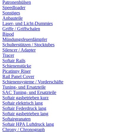
Patronenhülsen
Speedloader
Sonstiges
Anbauteile
Laser- und Licht-Dummies
Griffe / Griffschalen
Bipod
Mündungsfeuerdämpfer
Schulterstützen / Stocktubes
Silencer / Adapter
Tracer
Softair Rails
Schienenstücke
Picatinny Riser
Rail Panel Cover
Schienensysteme / Vorderschäfte
Tuning- und Ersatzteile
SAC Tuning- und Ersatzteile
Softair gasbetrieben kurz
Softair elektrisch lang
Softair Federdruck lang
Softair gasbetrieben lang
Softairgranaten
Softair HPA Luftdruck lang
Chrony / Chronograph