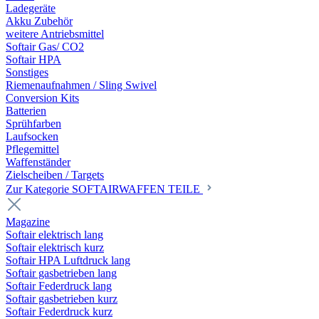
Ladegeräte
Akku Zubehör
weitere Antriebsmittel
Softair Gas/ CO2
Softair HPA
Sonstiges
Riemenaufnahmen / Sling Swivel
Conversion Kits
Batterien
Sprühfarben
Laufsocken
Pflegemittel
Waffenständer
Zielscheiben / Targets
Zur Kategorie SOFTAIRWAFFEN TEILE
Magazine
Softair elektrisch lang
Softair elektrisch kurz
Softair HPA Luftdruck lang
Softair gasbetrieben lang
Softair Federdruck lang
Softair gasbetrieben kurz
Softair Federdruck kurz