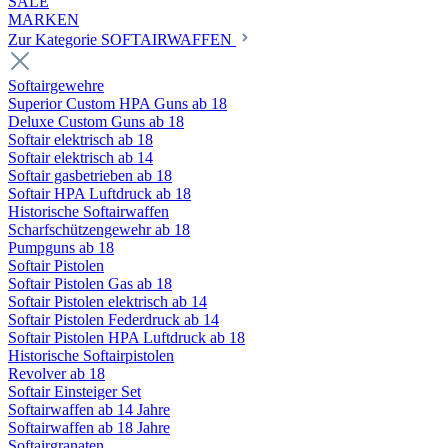
SALE
MARKEN
Zur Kategorie SOFTAIRWAFFEN
Softairgewehre
Superior Custom HPA Guns ab 18
Deluxe Custom Guns ab 18
Softair elektrisch ab 18
Softair elektrisch ab 14
Softair gasbetrieben ab 18
Softair HPA Luftdruck ab 18
Historische Softairwaffen
Scharfschützengewehr ab 18
Pumpguns ab 18
Softair Pistolen
Softair Pistolen Gas ab 18
Softair Pistolen elektrisch ab 14
Softair Pistolen Federdruck ab 14
Softair Pistolen HPA Luftdruck ab 18
Historische Softairpistolen
Revolver ab 18
Softair Einsteiger Set
Softairwaffen ab 14 Jahre
Softairwaffen ab 18 Jahre
Softairgranaten