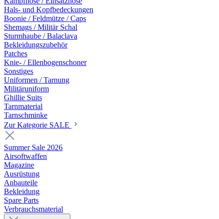
Kampfhose / Einsatzhose
Hals- und Kopfbedeckungen
Boonie / Feldmütze / Caps
Shemags / Militär Schal
Sturmhaube / Balaclava
Bekleidungszubehör
Patches
Knie- / Ellenbogenschoner
Sonstiges
Uniformen / Tarnung
Militäruniform
Ghillie Suits
Tarnmaterial
Tarnschminke
Zur Kategorie SALE
Summer Sale 2026
Airsoftwaffen
Magazine
Ausrüstung
Anbauteile
Bekleidung
Spare Parts
Verbrauchsmaterial