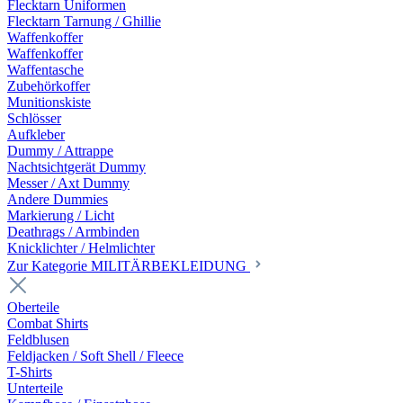
Flecktarn Uniformen
Flecktarn Tarnung / Ghillie
Waffenkoffer
Waffenkoffer
Waffentasche
Zubehörkoffer
Munitionskiste
Schlösser
Aufkleber
Dummy / Attrappe
Nachtsichtgerät Dummy
Messer / Axt Dummy
Andere Dummies
Markierung / Licht
Deathrags / Armbinden
Knicklichter / Helmlichter
Zur Kategorie MILITÄRBEKLEIDUNG
Oberteile
Combat Shirts
Feldblusen
Feldjacken / Soft Shell / Fleece
T-Shirts
Unterteile