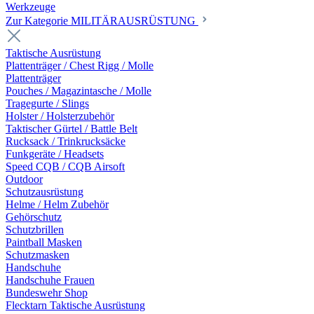
Werkzeuge
Zur Kategorie MILITÄRAUSRÜSTUNG
Taktische Ausrüstung
Plattenträger / Chest Rigg / Molle
Plattenträger
Pouches / Magazintasche / Molle
Tragegurte / Slings
Holster / Holsterzubehör
Taktischer Gürtel / Battle Belt
Rucksack / Trinkrucksäcke
Funkgeräte / Headsets
Speed CQB / CQB Airsoft
Outdoor
Schutzausrüstung
Helme / Helm Zubehör
Gehörschutz
Schutzbrillen
Paintball Masken
Schutzmasken
Handschuhe
Handschuhe Frauen
Bundeswehr Shop
Flecktarn Taktische Ausrüstung