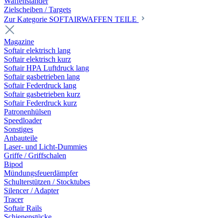
Waffenständer
Zielscheiben / Targets
Zur Kategorie SOFTAIRWAFFEN TEILE
Magazine
Softair elektrisch lang
Softair elektrisch kurz
Softair HPA Luftdruck lang
Softair gasbetrieben lang
Softair Federdruck lang
Softair gasbetrieben kurz
Softair Federdruck kurz
Patronenhülsen
Speedloader
Sonstiges
Anbauteile
Laser- und Licht-Dummies
Griffe / Griffschalen
Bipod
Mündungsfeuerdämpfer
Schulterstützen / Stocktubes
Silencer / Adapter
Tracer
Softair Rails
Schienenstücke