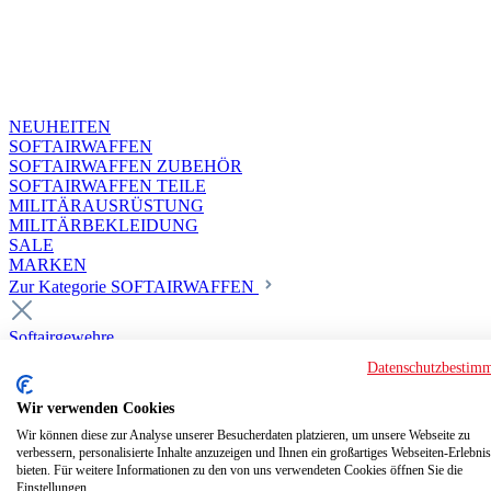
NEUHEITEN
SOFTAIRWAFFEN
SOFTAIRWAFFEN ZUBEHÖR
SOFTAIRWAFFEN TEILE
MILITÄRAUSRÜSTUNG
MILITÄRBEKLEIDUNG
SALE
MARKEN
Zur Kategorie SOFTAIRWAFFEN
Softairgewehre
Superior Custom HPA Guns ab 18
Datenschutzbestim
Deluxe Custom Guns ab 18
Softair elektrisch ab 18
Wir verwenden Cookies
Softair elektrisch ab 14
Softair gasbetrieben ab 18
Wir können diese zur Analyse unserer Besucherdaten platzieren, um unsere Webseite zu
verbessern, personalisierte Inhalte anzuzeigen und Ihnen ein großartiges Webseiten-Erlebnis
Softair HPA Luftdruck ab 18
bieten. Für weitere Informationen zu den von uns verwendeten Cookies öffnen Sie die
Historische Softairwaffen
Einstellungen.