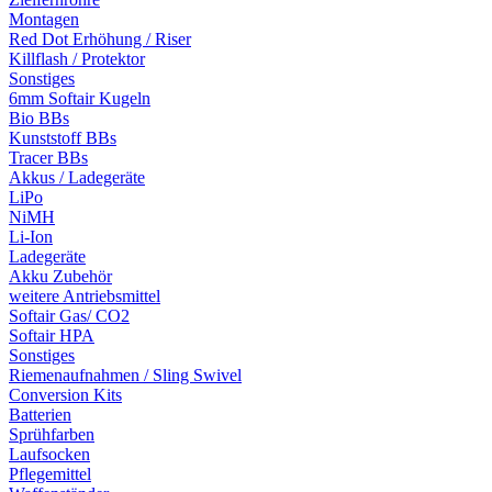
Montagen
Red Dot Erhöhung / Riser
Killflash / Protektor
Sonstiges
6mm Softair Kugeln
Bio BBs
Kunststoff BBs
Tracer BBs
Akkus / Ladegeräte
LiPo
NiMH
Li-Ion
Ladegeräte
Akku Zubehör
weitere Antriebsmittel
Softair Gas/ CO2
Softair HPA
Sonstiges
Riemenaufnahmen / Sling Swivel
Conversion Kits
Batterien
Sprühfarben
Laufsocken
Pflegemittel