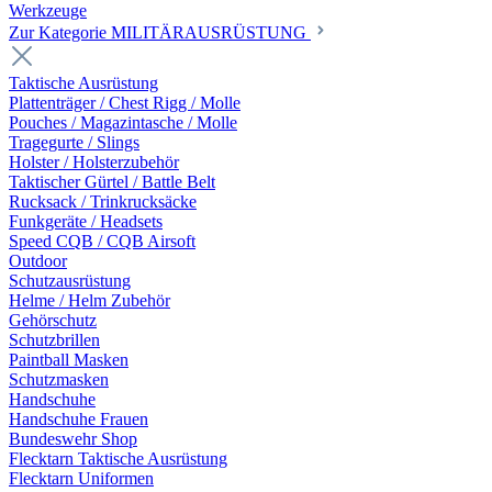
Werkzeuge
Zur Kategorie MILITÄRAUSRÜSTUNG
Taktische Ausrüstung
Plattenträger / Chest Rigg / Molle
Pouches / Magazintasche / Molle
Tragegurte / Slings
Holster / Holsterzubehör
Taktischer Gürtel / Battle Belt
Rucksack / Trinkrucksäcke
Funkgeräte / Headsets
Speed CQB / CQB Airsoft
Outdoor
Schutzausrüstung
Helme / Helm Zubehör
Gehörschutz
Schutzbrillen
Paintball Masken
Schutzmasken
Handschuhe
Handschuhe Frauen
Bundeswehr Shop
Flecktarn Taktische Ausrüstung
Flecktarn Uniformen