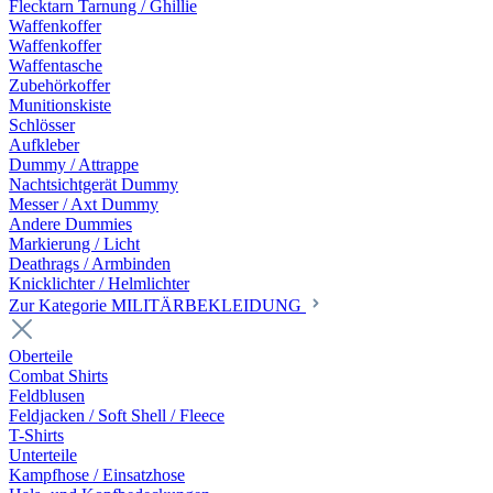
Flecktarn Tarnung / Ghillie
Waffenkoffer
Waffenkoffer
Waffentasche
Zubehörkoffer
Munitionskiste
Schlösser
Aufkleber
Dummy / Attrappe
Nachtsichtgerät Dummy
Messer / Axt Dummy
Andere Dummies
Markierung / Licht
Deathrags / Armbinden
Knicklichter / Helmlichter
Zur Kategorie MILITÄRBEKLEIDUNG
Oberteile
Combat Shirts
Feldblusen
Feldjacken / Soft Shell / Fleece
T-Shirts
Unterteile
Kampfhose / Einsatzhose