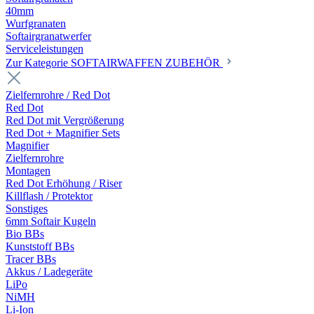
40mm
Wurfgranaten
Softairgranatwerfer
Serviceleistungen
Zur Kategorie SOFTAIRWAFFEN ZUBEHÖR
Zielfernrohre / Red Dot
Red Dot
Red Dot mit Vergrößerung
Red Dot + Magnifier Sets
Magnifier
Zielfernrohre
Montagen
Red Dot Erhöhung / Riser
Killflash / Protektor
Sonstiges
6mm Softair Kugeln
Bio BBs
Kunststoff BBs
Tracer BBs
Akkus / Ladegeräte
LiPo
NiMH
Li-Ion