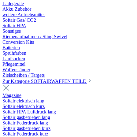
Ladegeräte
Akku Zubehör
weitere Antriebsmittel
Softair Gas/ CO2
Softair HPA
Sonstiges
Riemenaufnahmen / Sling Swivel
Conversion Kits
Batterien
Sprühfarben
Laufsocken
Pflegemittel
Waffenständer
Zielscheiben / Targets
Zur Kategorie SOFTAIRWAFFEN TEILE
Magazine
Softair elektrisch lang
Softair elektrisch kurz
Softair HPA Luftdruck lang
Softair gasbetrieben lang
Softair Federdruck lang
Softair gasbetrieben kurz
Softair Federdruck kurz