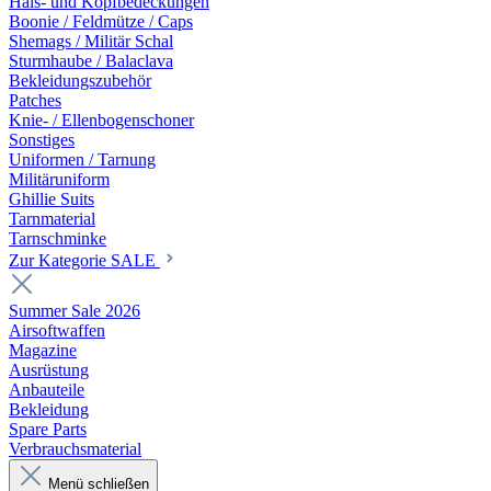
Hals- und Kopfbedeckungen
Boonie / Feldmütze / Caps
Shemags / Militär Schal
Sturmhaube / Balaclava
Bekleidungszubehör
Patches
Knie- / Ellenbogenschoner
Sonstiges
Uniformen / Tarnung
Militäruniform
Ghillie Suits
Tarnmaterial
Tarnschminke
Zur Kategorie SALE
Summer Sale 2026
Airsoftwaffen
Magazine
Ausrüstung
Anbauteile
Bekleidung
Spare Parts
Verbrauchsmaterial
Menü schließen