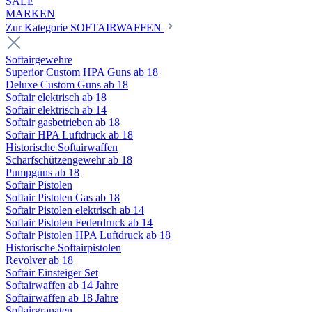
SALE
MARKEN
Zur Kategorie SOFTAIRWAFFEN
Softairgewehre
Superior Custom HPA Guns ab 18
Deluxe Custom Guns ab 18
Softair elektrisch ab 18
Softair elektrisch ab 14
Softair gasbetrieben ab 18
Softair HPA Luftdruck ab 18
Historische Softairwaffen
Scharfschützengewehr ab 18
Pumpguns ab 18
Softair Pistolen
Softair Pistolen Gas ab 18
Softair Pistolen elektrisch ab 14
Softair Pistolen Federdruck ab 14
Softair Pistolen HPA Luftdruck ab 18
Historische Softairpistolen
Revolver ab 18
Softair Einsteiger Set
Softairwaffen ab 14 Jahre
Softairwaffen ab 18 Jahre
Softairgranaten