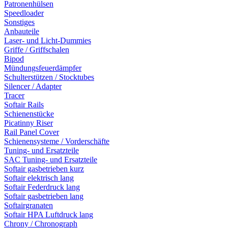
Patronenhülsen
Speedloader
Sonstiges
Anbauteile
Laser- und Licht-Dummies
Griffe / Griffschalen
Bipod
Mündungsfeuerdämpfer
Schulterstützen / Stocktubes
Silencer / Adapter
Tracer
Softair Rails
Schienenstücke
Picatinny Riser
Rail Panel Cover
Schienensysteme / Vorderschäfte
Tuning- und Ersatzteile
SAC Tuning- und Ersatzteile
Softair gasbetrieben kurz
Softair elektrisch lang
Softair Federdruck lang
Softair gasbetrieben lang
Softairgranaten
Softair HPA Luftdruck lang
Chrony / Chronograph