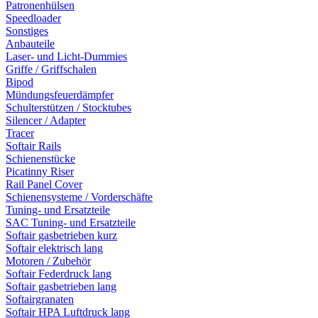
Patronenhülsen
Speedloader
Sonstiges
Anbauteile
Laser- und Licht-Dummies
Griffe / Griffschalen
Bipod
Mündungsfeuerdämpfer
Schulterstützen / Stocktubes
Silencer / Adapter
Tracer
Softair Rails
Schienenstücke
Picatinny Riser
Rail Panel Cover
Schienensysteme / Vorderschäfte
Tuning- und Ersatzteile
SAC Tuning- und Ersatzteile
Softair gasbetrieben kurz
Softair elektrisch lang
Motoren / Zubehör
Softair Federdruck lang
Softair gasbetrieben lang
Softairgranaten
Softair HPA Luftdruck lang