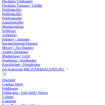
Flecktarn Uniformen
Flecktarn Tarnung / Ghillie
Waffenkoffer
Waffenkoffer
Waffentasche
Zubehörkoffer
Munitionskiste
Schlösser
Aufkleber
Dummy / Attrappe
Nachtsichtgerät Dummy
Messer / Axt Dummy
Andere Dummies
Markierung / Licht
Deathrags / Armbinden
Knicklichter / Helmlichter
Zur Kategorie MILITÄRBEKLEIDUNG
Oberteile
Combat Shirts
Feldblusen
Feldjacken / Soft Shell / Fleece
T-Shirts
Unterteile