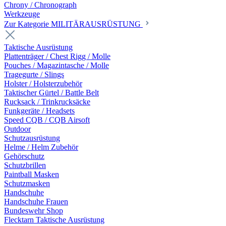
Chrony / Chronograph
Werkzeuge
Zur Kategorie MILITÄRAUSRÜSTUNG
Taktische Ausrüstung
Plattenträger / Chest Rigg / Molle
Pouches / Magazintasche / Molle
Tragegurte / Slings
Holster / Holsterzubehör
Taktischer Gürtel / Battle Belt
Rucksack / Trinkrucksäcke
Funkgeräte / Headsets
Speed CQB / CQB Airsoft
Outdoor
Schutzausrüstung
Helme / Helm Zubehör
Gehörschutz
Schutzbrillen
Paintball Masken
Schutzmasken
Handschuhe
Handschuhe Frauen
Bundeswehr Shop
Flecktarn Taktische Ausrüstung