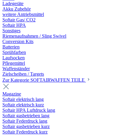
Ladegeräte
Akku Zubehör
weitere Antriebsmittel
Softair Gas/ CO2
Softair HPA
Sonstiges
Riemenaufnahmen / Sling Swivel
Conversion Kits
Batterien
Sprühfarben
Laufsocken
Pflegemittel
Waffenständer
Zielscheiben / Targets
Zur Kategorie SOFTAIRWAFFEN TEILE
Magazine
Softair elektrisch lang
Softair elektrisch kurz
Softair HPA Luftdruck lang
Softair gasbetrieben lang
Softair Federdruck lang
Softair gasbetrieben kurz
Softair Federdruck kurz