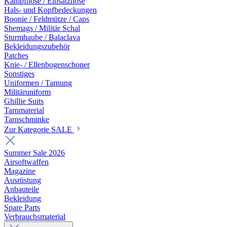
Kampfhose / Einsatzhose
Hals- und Kopfbedeckungen
Boonie / Feldmütze / Caps
Shemags / Militär Schal
Sturmhaube / Balaclava
Bekleidungszubehör
Patches
Knie- / Ellenbogenschoner
Sonstiges
Uniformen / Tarnung
Militäruniform
Ghillie Suits
Tarnmaterial
Tarnschminke
Zur Kategorie SALE
Summer Sale 2026
Airsoftwaffen
Magazine
Ausrüstung
Anbauteile
Bekleidung
Spare Parts
Verbrauchsmaterial