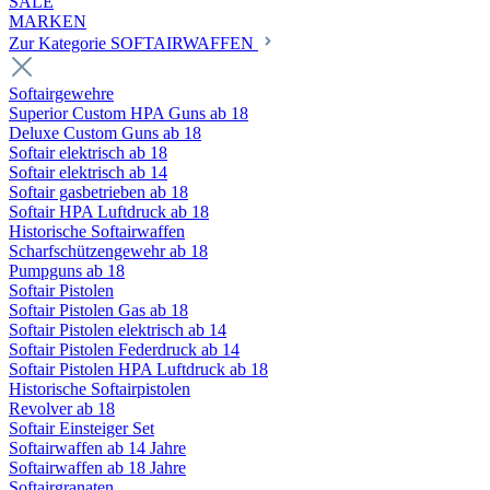
SALE
MARKEN
Zur Kategorie SOFTAIRWAFFEN
Softairgewehre
Superior Custom HPA Guns ab 18
Deluxe Custom Guns ab 18
Softair elektrisch ab 18
Softair elektrisch ab 14
Softair gasbetrieben ab 18
Softair HPA Luftdruck ab 18
Historische Softairwaffen
Scharfschützengewehr ab 18
Pumpguns ab 18
Softair Pistolen
Softair Pistolen Gas ab 18
Softair Pistolen elektrisch ab 14
Softair Pistolen Federdruck ab 14
Softair Pistolen HPA Luftdruck ab 18
Historische Softairpistolen
Revolver ab 18
Softair Einsteiger Set
Softairwaffen ab 14 Jahre
Softairwaffen ab 18 Jahre
Softairgranaten