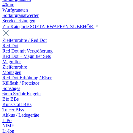
40mm
Wurfgranaten
Softairgranatwerfer
Serviceleistungen
Zur Kategorie SOFTAIRWAFFEN ZUBEHÖR
Zielfernrohre / Red Dot
Red Dot
Red Dot mit Vergrößerung
Red Dot + Magnifier Sets
Magnifier
Zielfernrohre
Montagen
Red Dot Erhöhung / Riser
Killflash / Protektor
Sonstiges
6mm Softair Kugeln
Bio BBs
Kunststoff BBs
Tracer BBs
Akkus / Ladegeräte
LiPo
NiMH
Li-Ion