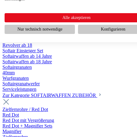
Scharfschützengewehr ab 18
Pumpguns ab 18
Softair Pistolen
Softair Pistolen Gas ab 18
Alle akzeptieren
Softair Pistolen elektrisch ab 14
Softair Pistolen Federdruck ab 14
Nur technisch notwendige
Konfigurieren
Softair Pistolen HPA Luftdruck ab 18
Historische Softairpistolen
Revolver ab 18
Softair Einsteiger Set
Softairwaffen ab 14 Jahre
Softairwaffen ab 18 Jahre
Softairgranaten
40mm
Wurfgranaten
Softairgranatwerfer
Serviceleistungen
Zur Kategorie SOFTAIRWAFFEN ZUBEHÖR
Zielfernrohre / Red Dot
Red Dot
Red Dot mit Vergrößerung
Red Dot + Magnifier Sets
Magnifier
Zielfernrohre