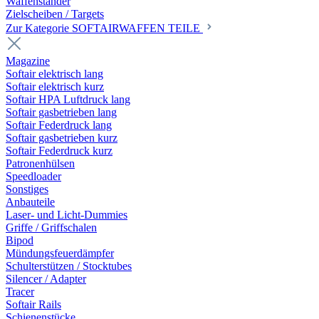
Waffenständer
Zielscheiben / Targets
Zur Kategorie SOFTAIRWAFFEN TEILE
Magazine
Softair elektrisch lang
Softair elektrisch kurz
Softair HPA Luftdruck lang
Softair gasbetrieben lang
Softair Federdruck lang
Softair gasbetrieben kurz
Softair Federdruck kurz
Patronenhülsen
Speedloader
Sonstiges
Anbauteile
Laser- und Licht-Dummies
Griffe / Griffschalen
Bipod
Mündungsfeuerdämpfer
Schulterstützen / Stocktubes
Silencer / Adapter
Tracer
Softair Rails
Schienenstücke