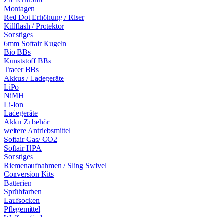
Montagen
Red Dot Erhöhung / Riser
Killflash / Protektor
Sonstiges
6mm Softair Kugeln
Bio BBs
Kunststoff BBs
Tracer BBs
Akkus / Ladegeräte
LiPo
NiMH
Li-Ion
Ladegeräte
Akku Zubehör
weitere Antriebsmittel
Softair Gas/ CO2
Softair HPA
Sonstiges
Riemenaufnahmen / Sling Swivel
Conversion Kits
Batterien
Sprühfarben
Laufsocken
Pflegemittel