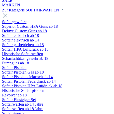
SALE
MARKEN
Zur Kategorie SOFTAIRWAFFEN
Softairgewehre
Superior Custom HPA Guns ab 18
Deluxe Custom Guns ab 18
Softair elektrisch ab 18
Softair elektrisch ab 14
Softair gasbetrieben ab 18
Softair HPA Luftdruck ab 18
Historische Softairwaffen
Scharfschützengewehr ab 18
Pumpguns ab 18
Softair Pistolen
Softair Pistolen Gas ab 18
Softair Pistolen elektrisch ab 14
Softair Pistolen Federdruck ab 14
Softair Pistolen HPA Luftdruck ab 18
Historische Softairpistolen
Revolver ab 18
Softair Einsteiger Set
Softairwaffen ab 14 Jahre
Softairwaffen ab 18 Jahre
Softairgranaten