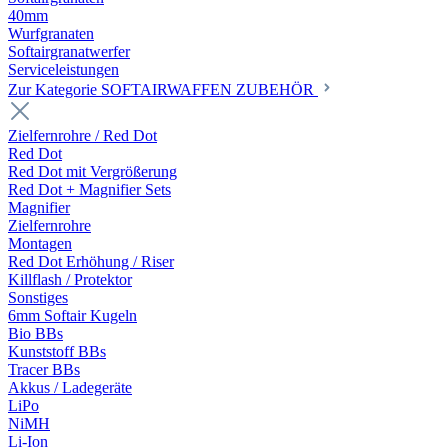
40mm
Wurfgranaten
Softairgranatwerfer
Serviceleistungen
Zur Kategorie SOFTAIRWAFFEN ZUBEHÖR
Zielfernrohre / Red Dot
Red Dot
Red Dot mit Vergrößerung
Red Dot + Magnifier Sets
Magnifier
Zielfernrohre
Montagen
Red Dot Erhöhung / Riser
Killflash / Protektor
Sonstiges
6mm Softair Kugeln
Bio BBs
Kunststoff BBs
Tracer BBs
Akkus / Ladegeräte
LiPo
NiMH
Li-Ion