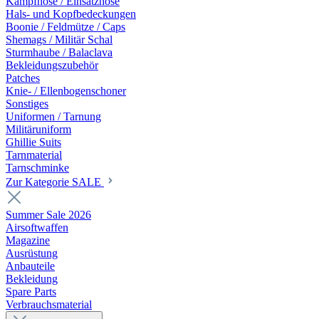
Kampfhose / Einsatzhose
Hals- und Kopfbedeckungen
Boonie / Feldmütze / Caps
Shemags / Militär Schal
Sturmhaube / Balaclava
Bekleidungszubehör
Patches
Knie- / Ellenbogenschoner
Sonstiges
Uniformen / Tarnung
Militäruniform
Ghillie Suits
Tarnmaterial
Tarnschminke
Zur Kategorie SALE
Summer Sale 2026
Airsoftwaffen
Magazine
Ausrüstung
Anbauteile
Bekleidung
Spare Parts
Verbrauchsmaterial