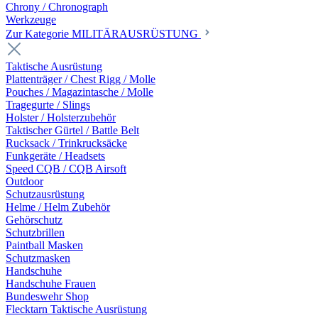
Chrony / Chronograph
Werkzeuge
Zur Kategorie MILITÄRAUSRÜSTUNG
Taktische Ausrüstung
Plattenträger / Chest Rigg / Molle
Pouches / Magazintasche / Molle
Tragegurte / Slings
Holster / Holsterzubehör
Taktischer Gürtel / Battle Belt
Rucksack / Trinkrucksäcke
Funkgeräte / Headsets
Speed CQB / CQB Airsoft
Outdoor
Schutzausrüstung
Helme / Helm Zubehör
Gehörschutz
Schutzbrillen
Paintball Masken
Schutzmasken
Handschuhe
Handschuhe Frauen
Bundeswehr Shop
Flecktarn Taktische Ausrüstung