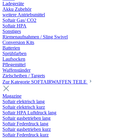
Ladegeräte
Akku Zubehör
weitere Antriebsmittel
Softair Gas/ CO2
Softair HPA
Sonstiges
Riemenaufnahmen / Sling Swivel
Conversion Kits
Batterien
Sprühfarben
Laufsocken
Pflegemittel
Waffenständer
Zielscheiben / Targets
Zur Kategorie SOFTAIRWAFFEN TEILE
Magazine
Softair elektrisch lang
Softair elektrisch kurz
Softair HPA Luftdruck lang
Softair gasbetrieben lang
Softair Federdruck lang
Softair gasbetrieben kurz
Softair Federdruck kurz