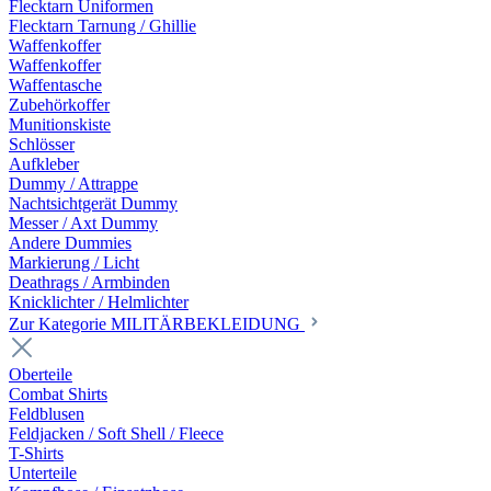
Flecktarn Uniformen
Flecktarn Tarnung / Ghillie
Waffenkoffer
Waffenkoffer
Waffentasche
Zubehörkoffer
Munitionskiste
Schlösser
Aufkleber
Dummy / Attrappe
Nachtsichtgerät Dummy
Messer / Axt Dummy
Andere Dummies
Markierung / Licht
Deathrags / Armbinden
Knicklichter / Helmlichter
Zur Kategorie MILITÄRBEKLEIDUNG
Oberteile
Combat Shirts
Feldblusen
Feldjacken / Soft Shell / Fleece
T-Shirts
Unterteile