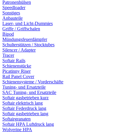
Patronenhülsen
Speedloader
Sonstiges
Anbauteile
Laser- und Licht-Dummies
Griffe / Griffschalen
Bipod
Mündungsfeuerdämpfer
Schulterstützen / Stocktubes
Silencer / Adapter
Tracer
Softair Rails
Schienenstücke
Picatinny Riser
Rail Panel Cover
Schienensysteme / Vorderschäfte
Tuning- und Ersatzteile
SAC Tuning- und Ersatzteile
Softair gasbetrieben kurz
Softair elektrisch lang
Softair Federdruck lang
Softair gasbetrieben lang
Softairgranaten
Softair HPA Luftdruck lang
Wolverine HPA