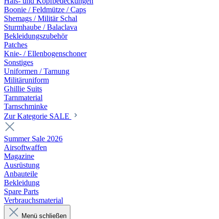
Hals- und Kopfbedeckungen
Boonie / Feldmütze / Caps
Shemags / Militär Schal
Sturmhaube / Balaclava
Bekleidungszubehör
Patches
Knie- / Ellenbogenschoner
Sonstiges
Uniformen / Tarnung
Militäruniform
Ghillie Suits
Tarnmaterial
Tarnschminke
Zur Kategorie SALE
Summer Sale 2026
Airsoftwaffen
Magazine
Ausrüstung
Anbauteile
Bekleidung
Spare Parts
Verbrauchsmaterial
Menü schließen