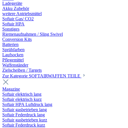
Ladegeräte
Akku Zubehör
weitere Antriebsmittel
Softair Gas/ CO2
Softair HPA
Sonstiges
Riemenaufnahmen / Sling Swivel
Conversion Kits
Batterien
Sprühfarben
Laufsocken
Pflegemittel
Waffenständer
Zielscheiben / Targets
Zur Kategorie SOFTAIRWAFFEN TEILE
Magazine
Softair elektrisch lang
Softair elektrisch kurz
Softair HPA Luftdruck lang
Softair gasbetrieben lang
Softair Federdruck lang
Softair gasbetrieben kurz
Softair Federdruck kurz