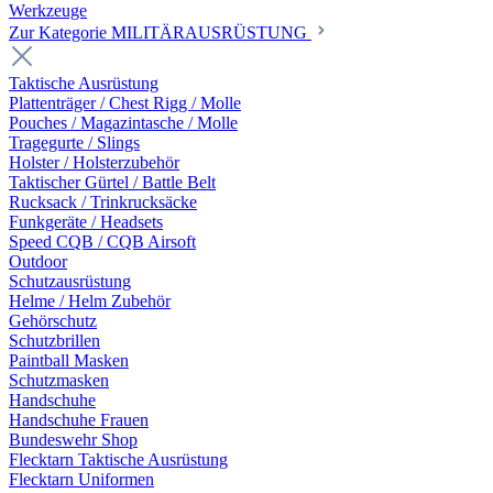
Werkzeuge
Zur Kategorie MILITÄRAUSRÜSTUNG
Taktische Ausrüstung
Plattenträger / Chest Rigg / Molle
Pouches / Magazintasche / Molle
Tragegurte / Slings
Holster / Holsterzubehör
Taktischer Gürtel / Battle Belt
Rucksack / Trinkrucksäcke
Funkgeräte / Headsets
Speed CQB / CQB Airsoft
Outdoor
Schutzausrüstung
Helme / Helm Zubehör
Gehörschutz
Schutzbrillen
Paintball Masken
Schutzmasken
Handschuhe
Handschuhe Frauen
Bundeswehr Shop
Flecktarn Taktische Ausrüstung
Flecktarn Uniformen