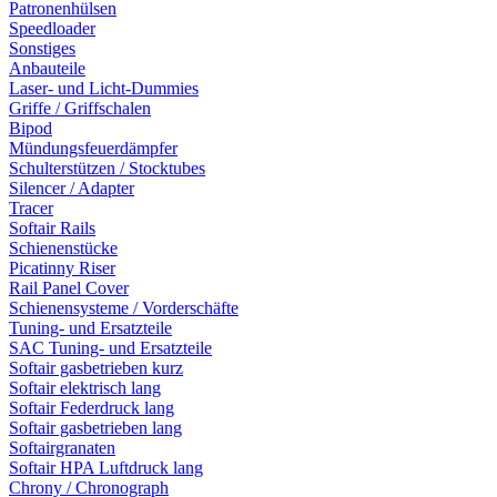
Patronenhülsen
Speedloader
Sonstiges
Anbauteile
Laser- und Licht-Dummies
Griffe / Griffschalen
Bipod
Mündungsfeuerdämpfer
Schulterstützen / Stocktubes
Silencer / Adapter
Tracer
Softair Rails
Schienenstücke
Picatinny Riser
Rail Panel Cover
Schienensysteme / Vorderschäfte
Tuning- und Ersatzteile
SAC Tuning- und Ersatzteile
Softair gasbetrieben kurz
Softair elektrisch lang
Softair Federdruck lang
Softair gasbetrieben lang
Softairgranaten
Softair HPA Luftdruck lang
Chrony / Chronograph