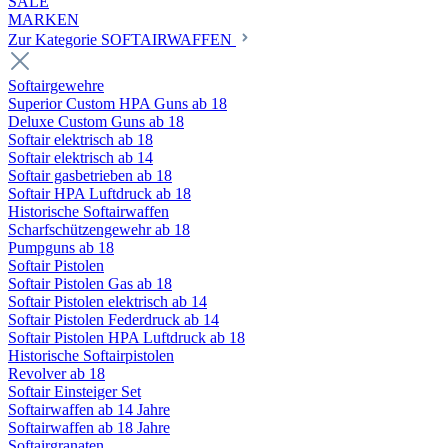
SALE
MARKEN
Zur Kategorie SOFTAIRWAFFEN
Softairgewehre
Superior Custom HPA Guns ab 18
Deluxe Custom Guns ab 18
Softair elektrisch ab 18
Softair elektrisch ab 14
Softair gasbetrieben ab 18
Softair HPA Luftdruck ab 18
Historische Softairwaffen
Scharfschützengewehr ab 18
Pumpguns ab 18
Softair Pistolen
Softair Pistolen Gas ab 18
Softair Pistolen elektrisch ab 14
Softair Pistolen Federdruck ab 14
Softair Pistolen HPA Luftdruck ab 18
Historische Softairpistolen
Revolver ab 18
Softair Einsteiger Set
Softairwaffen ab 14 Jahre
Softairwaffen ab 18 Jahre
Softairgranaten