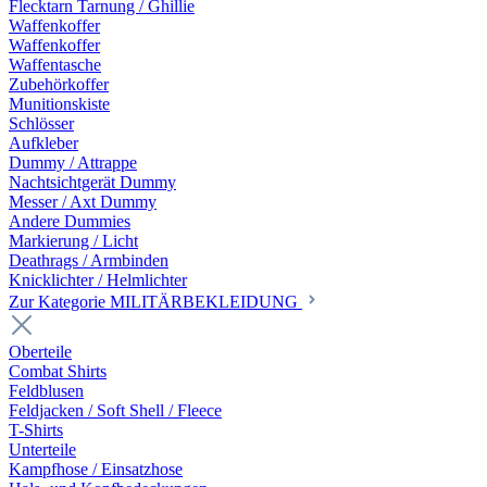
Flecktarn Tarnung / Ghillie
Waffenkoffer
Waffenkoffer
Waffentasche
Zubehörkoffer
Munitionskiste
Schlösser
Aufkleber
Dummy / Attrappe
Nachtsichtgerät Dummy
Messer / Axt Dummy
Andere Dummies
Markierung / Licht
Deathrags / Armbinden
Knicklichter / Helmlichter
Zur Kategorie MILITÄRBEKLEIDUNG
Oberteile
Combat Shirts
Feldblusen
Feldjacken / Soft Shell / Fleece
T-Shirts
Unterteile
Kampfhose / Einsatzhose