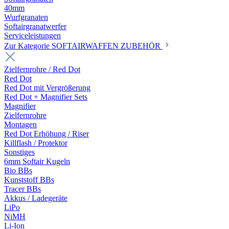
40mm
Wurfgranaten
Softairgranatwerfer
Serviceleistungen
Zur Kategorie SOFTAIRWAFFEN ZUBEHÖR
Zielfernrohre / Red Dot
Red Dot
Red Dot mit Vergrößerung
Red Dot + Magnifier Sets
Magnifier
Zielfernrohre
Montagen
Red Dot Erhöhung / Riser
Killflash / Protektor
Sonstiges
6mm Softair Kugeln
Bio BBs
Kunststoff BBs
Tracer BBs
Akkus / Ladegeräte
LiPo
NiMH
Li-Ion