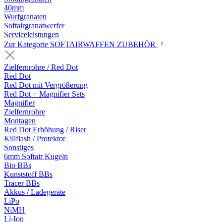
40mm
Wurfgranaten
Softairgranatwerfer
Serviceleistungen
Zur Kategorie SOFTAIRWAFFEN ZUBEHÖR
Zielfernrohre / Red Dot
Red Dot
Red Dot mit Vergrößerung
Red Dot + Magnifier Sets
Magnifier
Zielfernrohre
Montagen
Red Dot Erhöhung / Riser
Killflash / Protektor
Sonstiges
6mm Softair Kugeln
Bio BBs
Kunststoff BBs
Tracer BBs
Akkus / Ladegeräte
LiPo
NiMH
Li-Ion