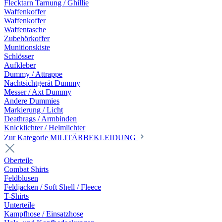
Flecktarn Tarnung / Ghillie
Waffenkoffer
Waffenkoffer
Waffentasche
Zubehörkoffer
Munitionskiste
Schlösser
Aufkleber
Dummy / Attrappe
Nachtsichtgerät Dummy
Messer / Axt Dummy
Andere Dummies
Markierung / Licht
Deathrags / Armbinden
Knicklichter / Helmlichter
Zur Kategorie MILITÄRBEKLEIDUNG
Oberteile
Combat Shirts
Feldblusen
Feldjacken / Soft Shell / Fleece
T-Shirts
Unterteile
Kampfhose / Einsatzhose