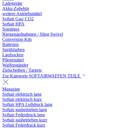
Ladegeräte
Akku Zubehör
weitere Antriebsmittel
Softair Gas/ CO2
Softair HPA
Sonstiges
Riemenaufnahmen / Sling Swivel
Conversion Kits
Batterien
Sprühfarben
Laufsocken
Pflegemittel
Waffenständer
Zielscheiben / Targets
Zur Kategorie SOFTAIRWAFFEN TEILE
Magazine
Softair elektrisch lang
Softair elektrisch kurz
Softair HPA Luftdruck lang
Softair gasbetrieben lang
Softair Federdruck lang
Softair gasbetrieben kurz
Softair Federdruck kurz