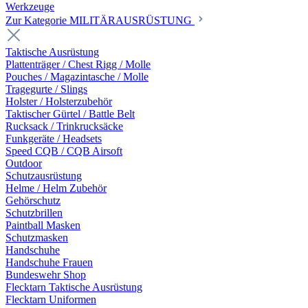
Werkzeuge
Zur Kategorie MILITÄRAUSRÜSTUNG
Taktische Ausrüstung
Plattenträger / Chest Rigg / Molle
Pouches / Magazintasche / Molle
Tragegurte / Slings
Holster / Holsterzubehör
Taktischer Gürtel / Battle Belt
Rucksack / Trinkrucksäcke
Funkgeräte / Headsets
Speed CQB / CQB Airsoft
Outdoor
Schutzausrüstung
Helme / Helm Zubehör
Gehörschutz
Schutzbrillen
Paintball Masken
Schutzmasken
Handschuhe
Handschuhe Frauen
Bundeswehr Shop
Flecktarn Taktische Ausrüstung
Flecktarn Uniformen