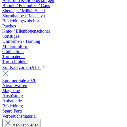
Hals- und Kopfbedeckungen
Boonie / Feldmütze / Caps
Shemags / Militär Schal
Sturmhaube / Balaclava
Bekleidungszubehör
Patches
Knie- / Ellenbogenschoner
Sonstiges
Uniformen / Tarnung
Militäruniform
Ghillie Suits
Tarnmaterial
Tarnschminke
Zur Kategorie SALE
Summer Sale 2026
Airsoftwaffen
Magazine
Ausrüstung
Anbauteile
Bekleidung
Spare Parts
Verbrauchsmaterial
Menü schließen