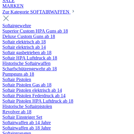
SALE
MARKEN
Zur Kategorie SOFTAIRWAFFEN
Softairgewehre
Superior Custom HPA Guns ab 18
Deluxe Custom Guns ab 18
Softair elektrisch ab 18
Softair elektrisch ab 14
Softair gasbetrieben ab 18
Softair HPA Luftdruck ab 18
Historische Softairwaffen
Scharfschützengewehr ab 18
Pumpguns ab 18
Softair Pistolen
Softair Pistolen Gas ab 18
Softair Pistolen elektrisch ab 14
Softair Pistolen Federdruck ab 14
Softair Pistolen HPA Luftdruck ab 18
Historische Softairpistolen
Revolver ab 18
Softair Einsteiger Set
Softairwaffen ab 14 Jahre
Softairwaffen ab 18 Jahre
Softairgranaten