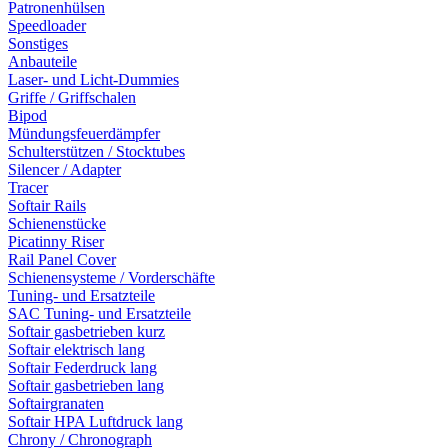
Patronenhülsen
Speedloader
Sonstiges
Anbauteile
Laser- und Licht-Dummies
Griffe / Griffschalen
Bipod
Mündungsfeuerdämpfer
Schulterstützen / Stocktubes
Silencer / Adapter
Tracer
Softair Rails
Schienenstücke
Picatinny Riser
Rail Panel Cover
Schienensysteme / Vorderschäfte
Tuning- und Ersatzteile
SAC Tuning- und Ersatzteile
Softair gasbetrieben kurz
Softair elektrisch lang
Softair Federdruck lang
Softair gasbetrieben lang
Softairgranaten
Softair HPA Luftdruck lang
Chrony / Chronograph