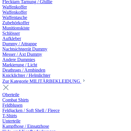
Flecktarn Tarnung / Ghillie
Waffenkoffer
Waffenkoffer
Waffentasche
Zubehörkoffer
Munitionskiste
Schlösser
Aufkleber
Dummy / Attrappe
Nachtsichtgerät Dummy
Messer / Axt Dummy
Andere Dummies
Markierung / Licht
Deathrags / Armbinden
Knicklichter / Helmlichter
Zur Kategorie MILITÄRBEKLEIDUNG
Oberteile
Combat Shirts
Feldblusen
Feldjacken / Soft Shell / Fleece
T-Shirts
Unterteile
Kampfhose / Einsatzhose