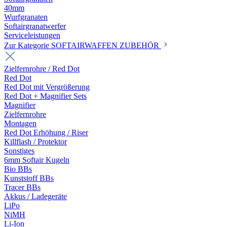
40mm
Wurfgranaten
Softairgranatwerfer
Serviceleistungen
Zur Kategorie SOFTAIRWAFFEN ZUBEHÖR
Zielfernrohre / Red Dot
Red Dot
Red Dot mit Vergrößerung
Red Dot + Magnifier Sets
Magnifier
Zielfernrohre
Montagen
Red Dot Erhöhung / Riser
Killflash / Protektor
Sonstiges
6mm Softair Kugeln
Bio BBs
Kunststoff BBs
Tracer BBs
Akkus / Ladegeräte
LiPo
NiMH
Li-Ion