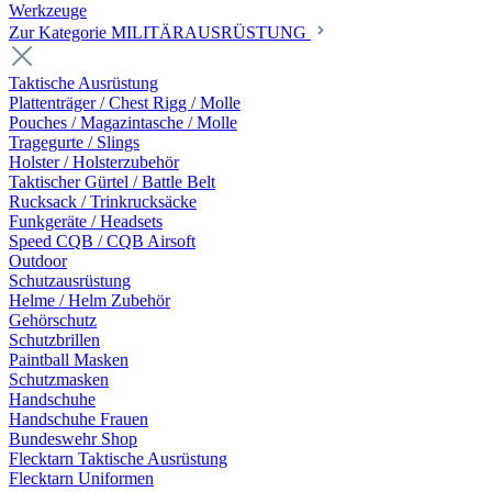
Werkzeuge
Zur Kategorie MILITÄRAUSRÜSTUNG
Taktische Ausrüstung
Plattenträger / Chest Rigg / Molle
Pouches / Magazintasche / Molle
Tragegurte / Slings
Holster / Holsterzubehör
Taktischer Gürtel / Battle Belt
Rucksack / Trinkrucksäcke
Funkgeräte / Headsets
Speed CQB / CQB Airsoft
Outdoor
Schutzausrüstung
Helme / Helm Zubehör
Gehörschutz
Schutzbrillen
Paintball Masken
Schutzmasken
Handschuhe
Handschuhe Frauen
Bundeswehr Shop
Flecktarn Taktische Ausrüstung
Flecktarn Uniformen