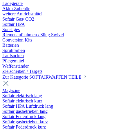
Ladegeräte
Akku Zubehör
weitere Antriebsmittel
Softair Gas/ CO2
Softair HPA
Sonstiges
Riemenaufnahmen / Sling Swivel
Conversion Kits
Batterien
Sprühfarben
Laufsocken
Pflegemittel
Waffenständer
Zielscheiben / Targets
Zur Kategorie SOFTAIRWAFFEN TEILE
Magazine
Softair elektrisch lang
Softair elektrisch kurz
Softair HPA Luftdruck lang
Softair gasbetrieben lang
Softair Federdruck lang
Softair gasbetrieben kurz
Softair Federdruck kurz