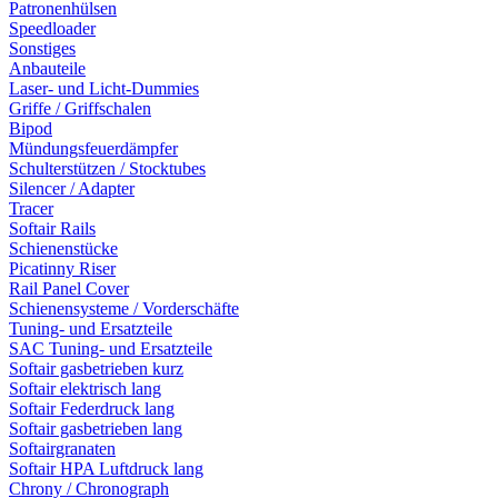
Patronenhülsen
Speedloader
Sonstiges
Anbauteile
Laser- und Licht-Dummies
Griffe / Griffschalen
Bipod
Mündungsfeuerdämpfer
Schulterstützen / Stocktubes
Silencer / Adapter
Tracer
Softair Rails
Schienenstücke
Picatinny Riser
Rail Panel Cover
Schienensysteme / Vorderschäfte
Tuning- und Ersatzteile
SAC Tuning- und Ersatzteile
Softair gasbetrieben kurz
Softair elektrisch lang
Softair Federdruck lang
Softair gasbetrieben lang
Softairgranaten
Softair HPA Luftdruck lang
Chrony / Chronograph