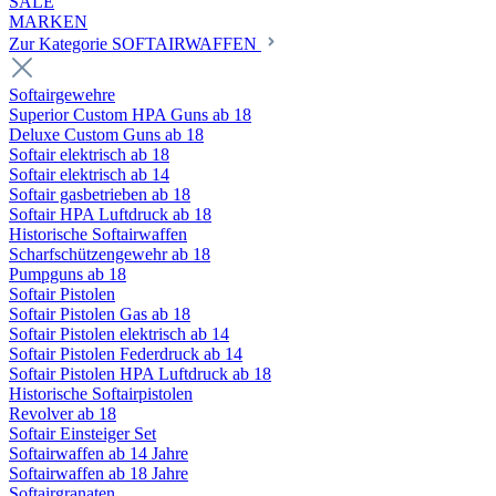
SALE
MARKEN
Zur Kategorie SOFTAIRWAFFEN
Softairgewehre
Superior Custom HPA Guns ab 18
Deluxe Custom Guns ab 18
Softair elektrisch ab 18
Softair elektrisch ab 14
Softair gasbetrieben ab 18
Softair HPA Luftdruck ab 18
Historische Softairwaffen
Scharfschützengewehr ab 18
Pumpguns ab 18
Softair Pistolen
Softair Pistolen Gas ab 18
Softair Pistolen elektrisch ab 14
Softair Pistolen Federdruck ab 14
Softair Pistolen HPA Luftdruck ab 18
Historische Softairpistolen
Revolver ab 18
Softair Einsteiger Set
Softairwaffen ab 14 Jahre
Softairwaffen ab 18 Jahre
Softairgranaten