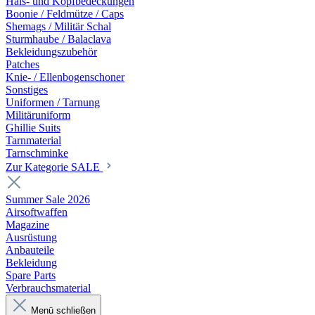
Hals- und Kopfbedeckungen
Boonie / Feldmütze / Caps
Shemags / Militär Schal
Sturmhaube / Balaclava
Bekleidungszubehör
Patches
Knie- / Ellenbogenschoner
Sonstiges
Uniformen / Tarnung
Militäruniform
Ghillie Suits
Tarnmaterial
Tarnschminke
Zur Kategorie SALE
Summer Sale 2026
Airsoftwaffen
Magazine
Ausrüstung
Anbauteile
Bekleidung
Spare Parts
Verbrauchsmaterial
Menü schließen