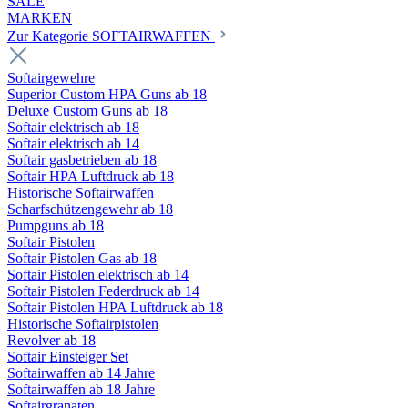
SALE
MARKEN
Zur Kategorie SOFTAIRWAFFEN
Softairgewehre
Superior Custom HPA Guns ab 18
Deluxe Custom Guns ab 18
Softair elektrisch ab 18
Softair elektrisch ab 14
Softair gasbetrieben ab 18
Softair HPA Luftdruck ab 18
Historische Softairwaffen
Scharfschützengewehr ab 18
Pumpguns ab 18
Softair Pistolen
Softair Pistolen Gas ab 18
Softair Pistolen elektrisch ab 14
Softair Pistolen Federdruck ab 14
Softair Pistolen HPA Luftdruck ab 18
Historische Softairpistolen
Revolver ab 18
Softair Einsteiger Set
Softairwaffen ab 14 Jahre
Softairwaffen ab 18 Jahre
Softairgranaten