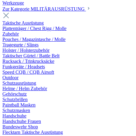
Werkzeuge
Zur Kategorie MILITÄRAUSRÜSTUNG
Taktische Ausrüstung
Plattenträger / Chest Rigg / Molle
Zubehör
Pouches / Magazintasche / Molle
Tragegurte / Slings
Holster / Holsterzubehör
Taktischer Gürtel / Battle Belt
Rucksack / Trinkrucksäcke
Funkgeräte / Headsets
Speed CQB / CQB Airsoft
Outdoor
Schutzausrüstung
Helme / Helm Zubehör
Gehörschutz
Schutzbrillen
Paintball Masken
Schutzmasken
Handschuhe
Handschuhe Frauen
Bundeswehr Shop
Flecktarn Taktische Ausrüstung