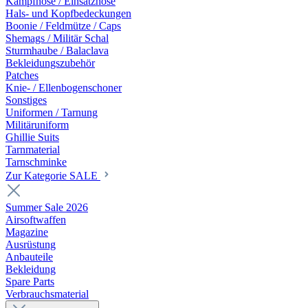
Kampfhose / Einsatzhose
Hals- und Kopfbedeckungen
Boonie / Feldmütze / Caps
Shemags / Militär Schal
Sturmhaube / Balaclava
Bekleidungszubehör
Patches
Knie- / Ellenbogenschoner
Sonstiges
Uniformen / Tarnung
Militäruniform
Ghillie Suits
Tarnmaterial
Tarnschminke
Zur Kategorie SALE
Summer Sale 2026
Airsoftwaffen
Magazine
Ausrüstung
Anbauteile
Bekleidung
Spare Parts
Verbrauchsmaterial