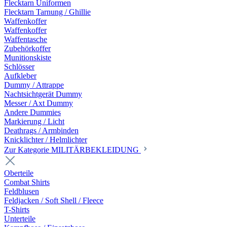
Flecktarn Uniformen
Flecktarn Tarnung / Ghillie
Waffenkoffer
Waffenkoffer
Waffentasche
Zubehörkoffer
Munitionskiste
Schlösser
Aufkleber
Dummy / Attrappe
Nachtsichtgerät Dummy
Messer / Axt Dummy
Andere Dummies
Markierung / Licht
Deathrags / Armbinden
Knicklichter / Helmlichter
Zur Kategorie MILITÄRBEKLEIDUNG
Oberteile
Combat Shirts
Feldblusen
Feldjacken / Soft Shell / Fleece
T-Shirts
Unterteile