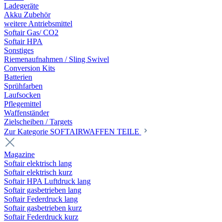
Ladegeräte
Akku Zubehör
weitere Antriebsmittel
Softair Gas/ CO2
Softair HPA
Sonstiges
Riemenaufnahmen / Sling Swivel
Conversion Kits
Batterien
Sprühfarben
Laufsocken
Pflegemittel
Waffenständer
Zielscheiben / Targets
Zur Kategorie SOFTAIRWAFFEN TEILE
Magazine
Softair elektrisch lang
Softair elektrisch kurz
Softair HPA Luftdruck lang
Softair gasbetrieben lang
Softair Federdruck lang
Softair gasbetrieben kurz
Softair Federdruck kurz