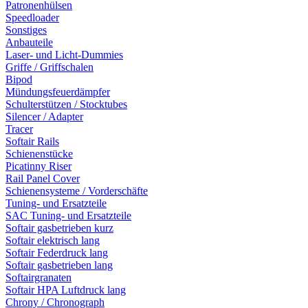
Patronenhülsen
Speedloader
Sonstiges
Anbauteile
Laser- und Licht-Dummies
Griffe / Griffschalen
Bipod
Mündungsfeuerdämpfer
Schulterstützen / Stocktubes
Silencer / Adapter
Tracer
Softair Rails
Schienenstücke
Picatinny Riser
Rail Panel Cover
Schienensysteme / Vorderschäfte
Tuning- und Ersatzteile
SAC Tuning- und Ersatzteile
Softair gasbetrieben kurz
Softair elektrisch lang
Softair Federdruck lang
Softair gasbetrieben lang
Softairgranaten
Softair HPA Luftdruck lang
Chrony / Chronograph