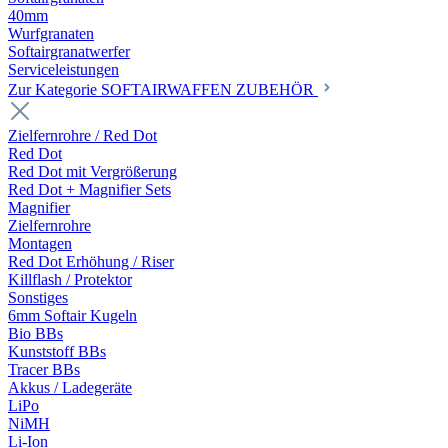
40mm
Wurfgranaten
Softairgranatwerfer
Serviceleistungen
Zur Kategorie SOFTAIRWAFFEN ZUBEHÖR
Zielfernrohre / Red Dot
Red Dot
Red Dot mit Vergrößerung
Red Dot + Magnifier Sets
Magnifier
Zielfernrohre
Montagen
Red Dot Erhöhung / Riser
Killflash / Protektor
Sonstiges
6mm Softair Kugeln
Bio BBs
Kunststoff BBs
Tracer BBs
Akkus / Ladegeräte
LiPo
NiMH
Li-Ion