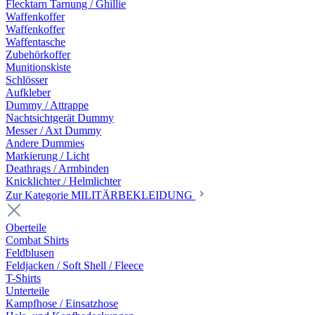
Flecktarn Tarnung / Ghillie
Waffenkoffer
Waffenkoffer
Waffentasche
Zubehörkoffer
Munitionskiste
Schlösser
Aufkleber
Dummy / Attrappe
Nachtsichtgerät Dummy
Messer / Axt Dummy
Andere Dummies
Markierung / Licht
Deathrags / Armbinden
Knicklichter / Helmlichter
Zur Kategorie MILITÄRBEKLEIDUNG
Oberteile
Combat Shirts
Feldblusen
Feldjacken / Soft Shell / Fleece
T-Shirts
Unterteile
Kampfhose / Einsatzhose