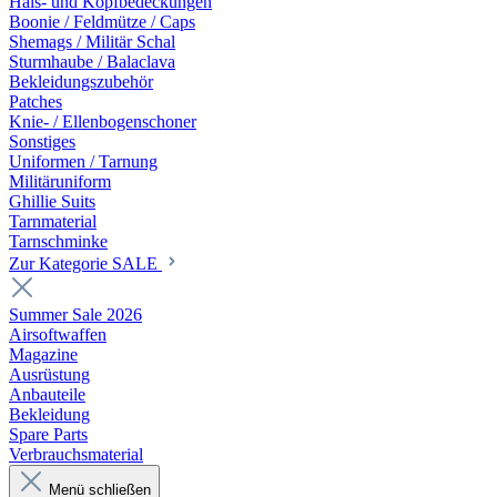
Hals- und Kopfbedeckungen
Boonie / Feldmütze / Caps
Shemags / Militär Schal
Sturmhaube / Balaclava
Bekleidungszubehör
Patches
Knie- / Ellenbogenschoner
Sonstiges
Uniformen / Tarnung
Militäruniform
Ghillie Suits
Tarnmaterial
Tarnschminke
Zur Kategorie SALE
Summer Sale 2026
Airsoftwaffen
Magazine
Ausrüstung
Anbauteile
Bekleidung
Spare Parts
Verbrauchsmaterial
Menü schließen