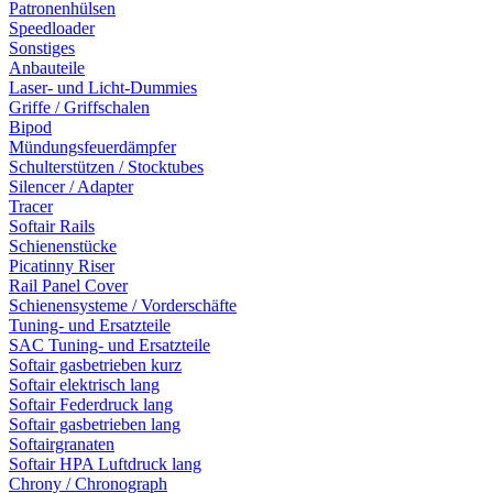
Patronenhülsen
Speedloader
Sonstiges
Anbauteile
Laser- und Licht-Dummies
Griffe / Griffschalen
Bipod
Mündungsfeuerdämpfer
Schulterstützen / Stocktubes
Silencer / Adapter
Tracer
Softair Rails
Schienenstücke
Picatinny Riser
Rail Panel Cover
Schienensysteme / Vorderschäfte
Tuning- und Ersatzteile
SAC Tuning- und Ersatzteile
Softair gasbetrieben kurz
Softair elektrisch lang
Softair Federdruck lang
Softair gasbetrieben lang
Softairgranaten
Softair HPA Luftdruck lang
Chrony / Chronograph