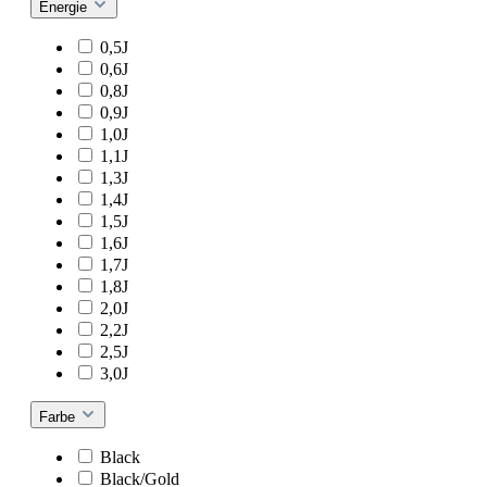
Energie
0,5J
0,6J
0,8J
0,9J
1,0J
1,1J
1,3J
1,4J
1,5J
1,6J
1,7J
1,8J
2,0J
2,2J
2,5J
3,0J
Farbe
Black
Black/Gold