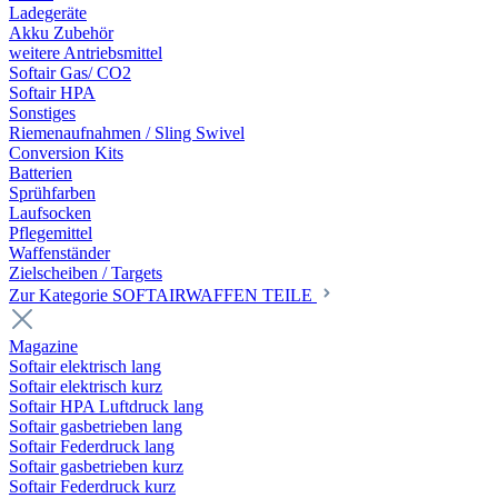
Ladegeräte
Akku Zubehör
weitere Antriebsmittel
Softair Gas/ CO2
Softair HPA
Sonstiges
Riemenaufnahmen / Sling Swivel
Conversion Kits
Batterien
Sprühfarben
Laufsocken
Pflegemittel
Waffenständer
Zielscheiben / Targets
Zur Kategorie SOFTAIRWAFFEN TEILE
Magazine
Softair elektrisch lang
Softair elektrisch kurz
Softair HPA Luftdruck lang
Softair gasbetrieben lang
Softair Federdruck lang
Softair gasbetrieben kurz
Softair Federdruck kurz