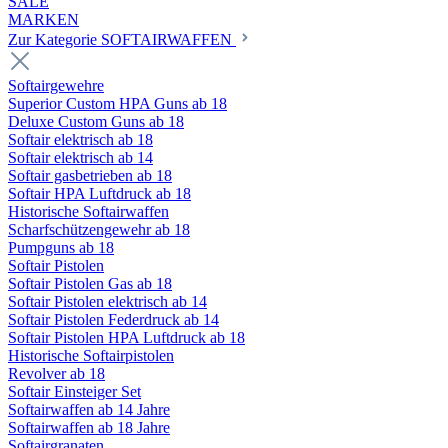
SALE
MARKEN
Zur Kategorie SOFTAIRWAFFEN
Softairgewehre
Superior Custom HPA Guns ab 18
Deluxe Custom Guns ab 18
Softair elektrisch ab 18
Softair elektrisch ab 14
Softair gasbetrieben ab 18
Softair HPA Luftdruck ab 18
Historische Softairwaffen
Scharfschützengewehr ab 18
Pumpguns ab 18
Softair Pistolen
Softair Pistolen Gas ab 18
Softair Pistolen elektrisch ab 14
Softair Pistolen Federdruck ab 14
Softair Pistolen HPA Luftdruck ab 18
Historische Softairpistolen
Revolver ab 18
Softair Einsteiger Set
Softairwaffen ab 14 Jahre
Softairwaffen ab 18 Jahre
Softairgranaten