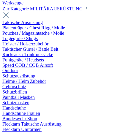
Werkzeuge
Zur Kategorie MILITÄRAUSRÜSTUNG
Taktische Ausrüstung
Plattenträger / Chest Rigg / Molle
Pouches / Magazintasche / Molle
Tragegurte / Slings
Holster / Holsterzubehör
Taktischer Gürtel / Battle Belt
Rucksack / Trinkrucksäcke
Funkgeräte / Headsets
Speed CQB / CQB Airsoft
Outdoor
Schutzausrüstung
Helme / Helm Zubehör
Gehörschutz
Schutzbrillen
Paintball Masken
Schutzmasken
Handschuhe
Handschuhe Frauen
Bundeswehr Shop
Flecktarn Taktische Ausrüstung
Flecktarn Uniformen