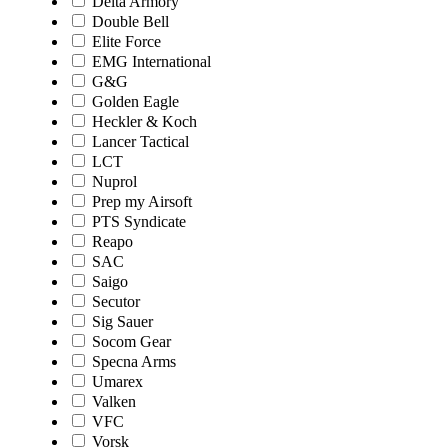
Delta Armory
Double Bell
Elite Force
EMG International
G&G
Golden Eagle
Heckler & Koch
Lancer Tactical
LCT
Nuprol
Prep my Airsoft
PTS Syndicate
Reapo
SAC
Saigo
Secutor
Sig Sauer
Socom Gear
Specna Arms
Umarex
Valken
VFC
Vorsk