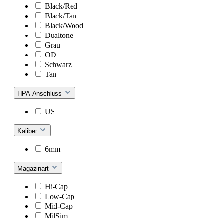
Black/Red
Black/Tan
Black/Wood
Dualtone
Grau
OD
Schwarz
Tan
HPA Anschluss
US
Kaliber
6mm
Magazinart
Hi-Cap
Low-Cap
Mid-Cap
MilSim