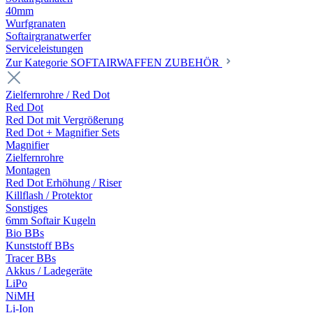
40mm
Wurfgranaten
Softairgranatwerfer
Serviceleistungen
Zur Kategorie SOFTAIRWAFFEN ZUBEHÖR
Zielfernrohre / Red Dot
Red Dot
Red Dot mit Vergrößerung
Red Dot + Magnifier Sets
Magnifier
Zielfernrohre
Montagen
Red Dot Erhöhung / Riser
Killflash / Protektor
Sonstiges
6mm Softair Kugeln
Bio BBs
Kunststoff BBs
Tracer BBs
Akkus / Ladegeräte
LiPo
NiMH
Li-Ion