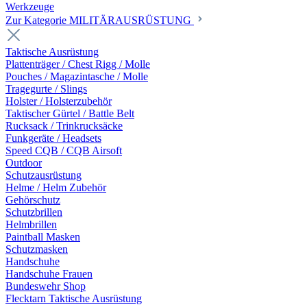
Werkzeuge
Zur Kategorie MILITÄRAUSRÜSTUNG
Taktische Ausrüstung
Plattenträger / Chest Rigg / Molle
Pouches / Magazintasche / Molle
Tragegurte / Slings
Holster / Holsterzubehör
Taktischer Gürtel / Battle Belt
Rucksack / Trinkrucksäcke
Funkgeräte / Headsets
Speed CQB / CQB Airsoft
Outdoor
Schutzausrüstung
Helme / Helm Zubehör
Gehörschutz
Schutzbrillen
Helmbrillen
Paintball Masken
Schutzmasken
Handschuhe
Handschuhe Frauen
Bundeswehr Shop
Flecktarn Taktische Ausrüstung