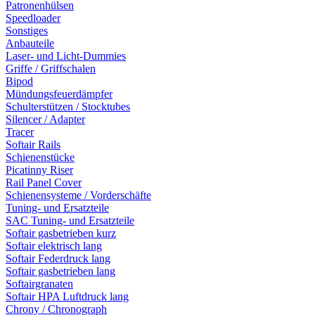
Patronenhülsen
Speedloader
Sonstiges
Anbauteile
Laser- und Licht-Dummies
Griffe / Griffschalen
Bipod
Mündungsfeuerdämpfer
Schulterstützen / Stocktubes
Silencer / Adapter
Tracer
Softair Rails
Schienenstücke
Picatinny Riser
Rail Panel Cover
Schienensysteme / Vorderschäfte
Tuning- und Ersatzteile
SAC Tuning- und Ersatzteile
Softair gasbetrieben kurz
Softair elektrisch lang
Softair Federdruck lang
Softair gasbetrieben lang
Softairgranaten
Softair HPA Luftdruck lang
Chrony / Chronograph