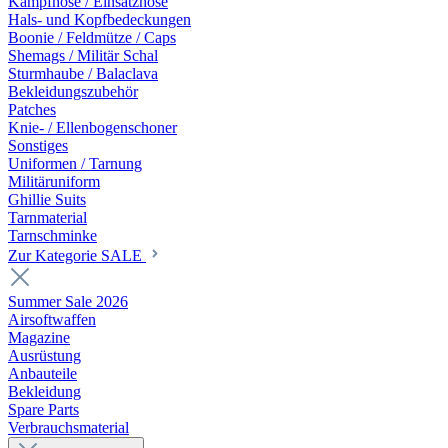
Kampfhose / Einsatzhose
Hals- und Kopfbedeckungen
Boonie / Feldmütze / Caps
Shemags / Militär Schal
Sturmhaube / Balaclava
Bekleidungszubehör
Patches
Knie- / Ellenbogenschoner
Sonstiges
Uniformen / Tarnung
Militäruniform
Ghillie Suits
Tarnmaterial
Tarnschminke
Zur Kategorie SALE
Summer Sale 2026
Airsoftwaffen
Magazine
Ausrüstung
Anbauteile
Bekleidung
Spare Parts
Verbrauchsmaterial