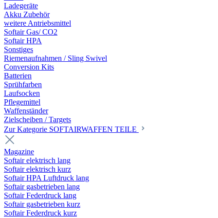
Ladegeräte
Akku Zubehör
weitere Antriebsmittel
Softair Gas/ CO2
Softair HPA
Sonstiges
Riemenaufnahmen / Sling Swivel
Conversion Kits
Batterien
Sprühfarben
Laufsocken
Pflegemittel
Waffenständer
Zielscheiben / Targets
Zur Kategorie SOFTAIRWAFFEN TEILE
Magazine
Softair elektrisch lang
Softair elektrisch kurz
Softair HPA Luftdruck lang
Softair gasbetrieben lang
Softair Federdruck lang
Softair gasbetrieben kurz
Softair Federdruck kurz