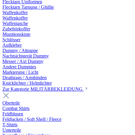
Flecktarn Uniformen
Flecktarn Tarnung / Ghillie
Waffenkoffer
Waffenkoffer
Waffentasche
Zubehörkoffer
Munitionskiste
Schlösser
Aufkleber
Dummy / Attrappe
Nachtsichtgerät Dummy
Messer / Axt Dummy
Andere Dummies
Markierung / Licht
Deathrags / Armbinden
Knicklichter / Helmlichter
Zur Kategorie MILITÄRBEKLEIDUNG
Oberteile
Combat Shirts
Feldblusen
Feldjacken / Soft Shell / Fleece
T-Shirts
Unterteile