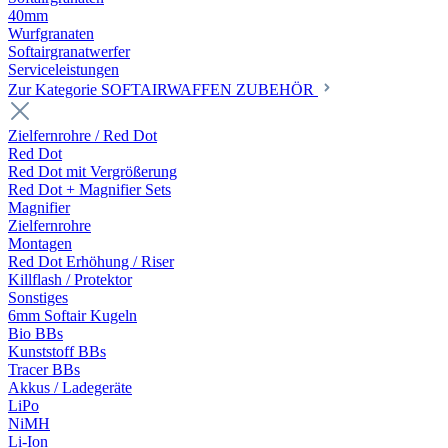
40mm
Wurfgranaten
Softairgranatwerfer
Serviceleistungen
Zur Kategorie SOFTAIRWAFFEN ZUBEHÖR
Zielfernrohre / Red Dot
Red Dot
Red Dot mit Vergrößerung
Red Dot + Magnifier Sets
Magnifier
Zielfernrohre
Montagen
Red Dot Erhöhung / Riser
Killflash / Protektor
Sonstiges
6mm Softair Kugeln
Bio BBs
Kunststoff BBs
Tracer BBs
Akkus / Ladegeräte
LiPo
NiMH
Li-Ion