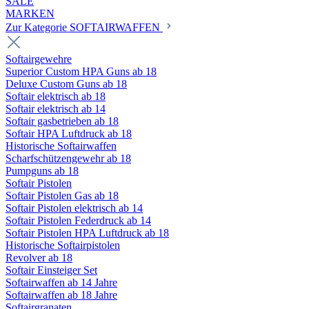
SALE
MARKEN
Zur Kategorie SOFTAIRWAFFEN
Softairgewehre
Superior Custom HPA Guns ab 18
Deluxe Custom Guns ab 18
Softair elektrisch ab 18
Softair elektrisch ab 14
Softair gasbetrieben ab 18
Softair HPA Luftdruck ab 18
Historische Softairwaffen
Scharfschützengewehr ab 18
Pumpguns ab 18
Softair Pistolen
Softair Pistolen Gas ab 18
Softair Pistolen elektrisch ab 14
Softair Pistolen Federdruck ab 14
Softair Pistolen HPA Luftdruck ab 18
Historische Softairpistolen
Revolver ab 18
Softair Einsteiger Set
Softairwaffen ab 14 Jahre
Softairwaffen ab 18 Jahre
Softairgranaten