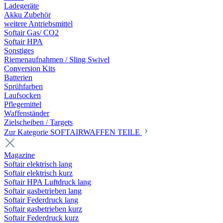
Ladegeräte
Akku Zubehör
weitere Antriebsmittel
Softair Gas/ CO2
Softair HPA
Sonstiges
Riemenaufnahmen / Sling Swivel
Conversion Kits
Batterien
Sprühfarben
Laufsocken
Pflegemittel
Waffenständer
Zielscheiben / Targets
Zur Kategorie SOFTAIRWAFFEN TEILE
Magazine
Softair elektrisch lang
Softair elektrisch kurz
Softair HPA Luftdruck lang
Softair gasbetrieben lang
Softair Federdruck lang
Softair gasbetrieben kurz
Softair Federdruck kurz