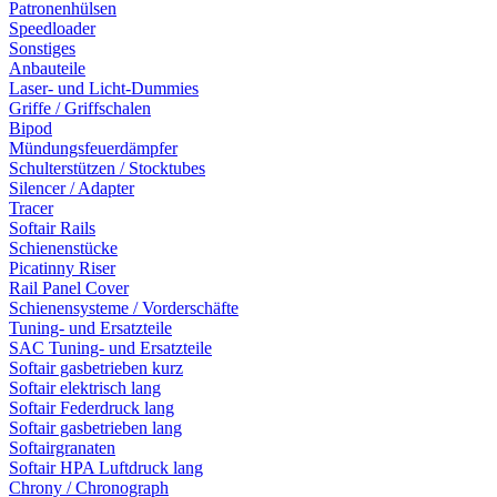
Patronenhülsen
Speedloader
Sonstiges
Anbauteile
Laser- und Licht-Dummies
Griffe / Griffschalen
Bipod
Mündungsfeuerdämpfer
Schulterstützen / Stocktubes
Silencer / Adapter
Tracer
Softair Rails
Schienenstücke
Picatinny Riser
Rail Panel Cover
Schienensysteme / Vorderschäfte
Tuning- und Ersatzteile
SAC Tuning- und Ersatzteile
Softair gasbetrieben kurz
Softair elektrisch lang
Softair Federdruck lang
Softair gasbetrieben lang
Softairgranaten
Softair HPA Luftdruck lang
Chrony / Chronograph