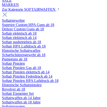
SALE
MARKEN
Zur Kategorie SOFTAIRWAFFEN
Softairgewehre
Superior Custom HPA Guns ab 18
Deluxe Custom Guns ab 18
Softair elektrisch ab 18
Softair elektrisch ab 14
Softair gasbetrieben ab 18
Softair HPA Luftdruck ab 18
Historische Softairwaffen
Scharfschützengewehr ab 18
Pumpguns ab 18
Softair Pistolen
Softair Pistolen Gas ab 18
Softair Pistolen elektrisch ab 14
Softair Pistolen Federdruck ab 14
Softair Pistolen HPA Luftdruck ab 18
Historische Softairpistolen
Revolver ab 18
Softair Einsteiger Set
Softairwaffen ab 14 Jahre
Softairwaffen ab 18 Jahre
Softairgranaten