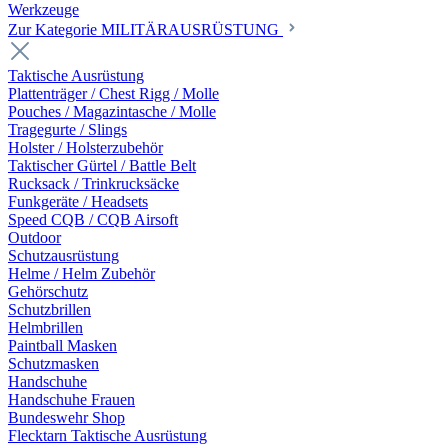
Werkzeuge
Zur Kategorie MILITÄRAUSRÜSTUNG
Taktische Ausrüstung
Plattenträger / Chest Rigg / Molle
Pouches / Magazintasche / Molle
Tragegurte / Slings
Holster / Holsterzubehör
Taktischer Gürtel / Battle Belt
Rucksack / Trinkrucksäcke
Funkgeräte / Headsets
Speed CQB / CQB Airsoft
Outdoor
Schutzausrüstung
Helme / Helm Zubehör
Gehörschutz
Schutzbrillen
Helmbrillen
Paintball Masken
Schutzmasken
Handschuhe
Handschuhe Frauen
Bundeswehr Shop
Flecktarn Taktische Ausrüstung