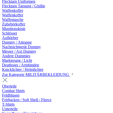
Flecktarn Uniformen
Flecktarn Tarnung / Ghillie
Waffenkoffer
Waffenkoffer
Waffentasche
Zubehörkoffer
Munitionskiste
Schlösser
Aufkleber
Dummy / Attrappe
Nachtsichtgerät Dummy
Messer / Axt Dummy
Andere Dummies
Markierung / Licht
Deathrags / Armbinden
Knicklichter / Helmlichter
Zur Kategorie MILITÄRBEKLEIDUNG
Oberteile
Combat Shirts
Feldblusen
Feldjacken / Soft Shell / Fleece
T-Shirts
Unterteile