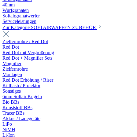
40mm
Wurfgranaten
Softairgranatwerfer
Serviceleistungen
Zur Kategorie SOFTAIRWAFFEN ZUBEHÖR
Zielfernrohre / Red Dot
Red Dot
Red Dot mit Vergrößerung
Red Dot + Magnifier Sets
Magnifier
Zielfernrohre
Montagen
Red Dot Erhöhung / Riser
Killflash / Protektor
Sonstiges
6mm Softair Kugeln
Bio BBs
Kunststoff BBs
Tracer BBs
Akkus / Ladegeräte
LiPo
NiMH
Li-Ion