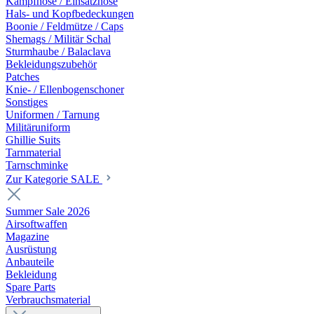
Kampfhose / Einsatzhose
Hals- und Kopfbedeckungen
Boonie / Feldmütze / Caps
Shemags / Militär Schal
Sturmhaube / Balaclava
Bekleidungszubehör
Patches
Knie- / Ellenbogenschoner
Sonstiges
Uniformen / Tarnung
Militäruniform
Ghillie Suits
Tarnmaterial
Tarnschminke
Zur Kategorie SALE
Summer Sale 2026
Airsoftwaffen
Magazine
Ausrüstung
Anbauteile
Bekleidung
Spare Parts
Verbrauchsmaterial