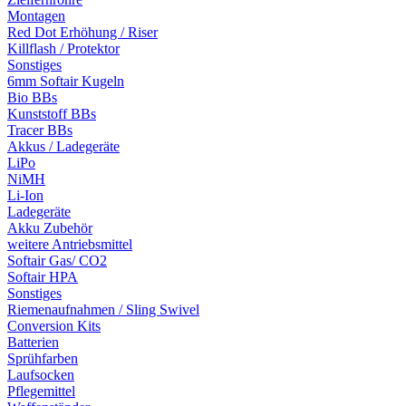
Montagen
Red Dot Erhöhung / Riser
Killflash / Protektor
Sonstiges
6mm Softair Kugeln
Bio BBs
Kunststoff BBs
Tracer BBs
Akkus / Ladegeräte
LiPo
NiMH
Li-Ion
Ladegeräte
Akku Zubehör
weitere Antriebsmittel
Softair Gas/ CO2
Softair HPA
Sonstiges
Riemenaufnahmen / Sling Swivel
Conversion Kits
Batterien
Sprühfarben
Laufsocken
Pflegemittel