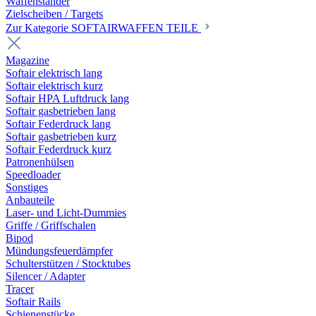
Waffenständer
Zielscheiben / Targets
Zur Kategorie SOFTAIRWAFFEN TEILE
Magazine
Softair elektrisch lang
Softair elektrisch kurz
Softair HPA Luftdruck lang
Softair gasbetrieben lang
Softair Federdruck lang
Softair gasbetrieben kurz
Softair Federdruck kurz
Patronenhülsen
Speedloader
Sonstiges
Anbauteile
Laser- und Licht-Dummies
Griffe / Griffschalen
Bipod
Mündungsfeuerdämpfer
Schulterstützen / Stocktubes
Silencer / Adapter
Tracer
Softair Rails
Schienenstücke