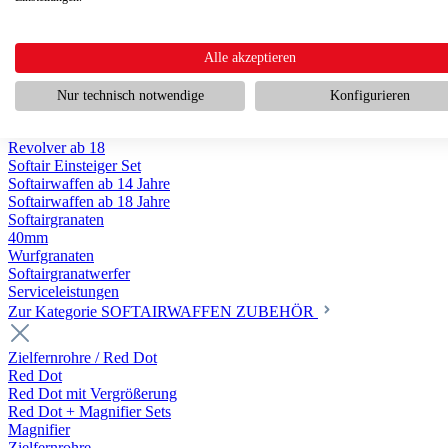
Scharfschützengewehr ab 18
Pumpguns ab 18
Softair Pistolen
Softair Pistolen Gas ab 18
Alle akzeptieren
Softair Pistolen elektrisch ab 14
Softair Pistolen Federdruck ab 14
Nur technisch notwendige
Konfigurieren
Softair Pistolen HPA Luftdruck ab 18
Historische Softairpistolen
Revolver ab 18
Softair Einsteiger Set
Softairwaffen ab 14 Jahre
Softairwaffen ab 18 Jahre
Softairgranaten
40mm
Wurfgranaten
Softairgranatwerfer
Serviceleistungen
Zur Kategorie SOFTAIRWAFFEN ZUBEHÖR
Zielfernrohre / Red Dot
Red Dot
Red Dot mit Vergrößerung
Red Dot + Magnifier Sets
Magnifier
Zielfernrohre