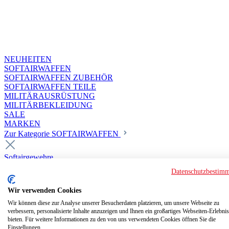
NEUHEITEN
SOFTAIRWAFFEN
SOFTAIRWAFFEN ZUBEHÖR
SOFTAIRWAFFEN TEILE
MILITÄRAUSRÜSTUNG
MILITÄRBEKLEIDUNG
SALE
MARKEN
Zur Kategorie SOFTAIRWAFFEN
Softairgewehre
Superior Custom HPA Guns ab 18
Datenschutzbestim
Deluxe Custom Guns ab 18
Softair elektrisch ab 18
Wir verwenden Cookies
Softair elektrisch ab 14
Softair gasbetrieben ab 18
Wir können diese zur Analyse unserer Besucherdaten platzieren, um unsere Webseite zu
verbessern, personalisierte Inhalte anzuzeigen und Ihnen ein großartiges Webseiten-Erlebnis
Softair HPA Luftdruck ab 18
bieten. Für weitere Informationen zu den von uns verwendeten Cookies öffnen Sie die
Historische Softairwaffen
Einstellungen.